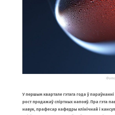
Фота:
У першым квартале гэтага года ў параўнанн
рост продажаў спіртных напояў. Пра гэта па
навук, прафесар кафедры клінічнай і кансуль