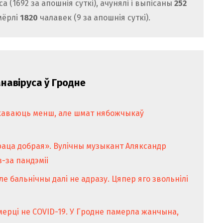
 (1692 за апошнія суткі), ачунялі і выпісаны
252
мёрлі
1820
чалавек (9 за апошнія суткі).
навіруса ў Гродне
 хаваюць менш, але шмат нябожчыкаў
раца добрая». Вулічны музыкант Аляксандр
з-за пандэміі
е бальнічны далі не адразу. Цяпер яго звольнілі
ерці не COVID-19. У Гродне памерла жанчына,