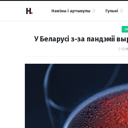
Навіны і артыкулы
Гульні
Г
У Беларусі з-за пандэміі в
13 М