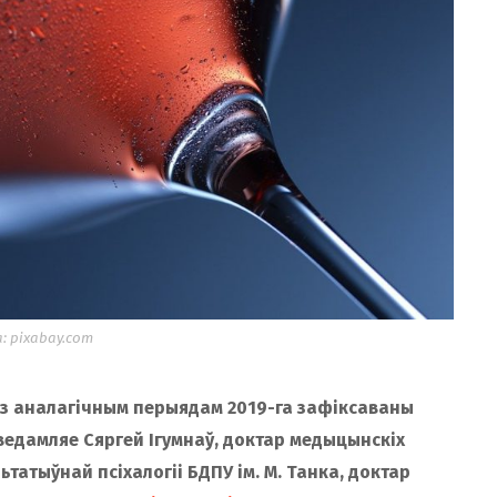
 pixabay.com
і з аналагічным перыядам 2019-га зафіксаваны
ведамляе Сяргей Ігумнаў, доктар медыцынскіх
татыўнай псіхалогіі БДПУ ім. М. Танка, доктар