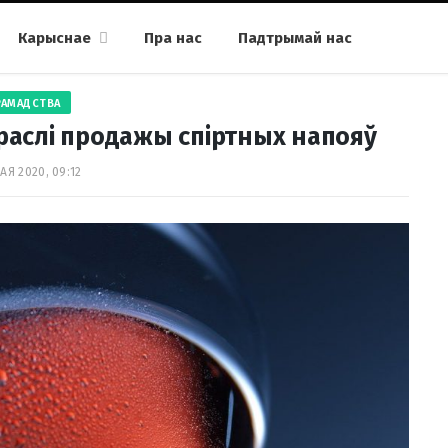
Карыснае
Пра нас
Падтрымай нас
РАМАДСТВА
ыраслі продажы спіртных напояў
АЯ 2020, 09:12