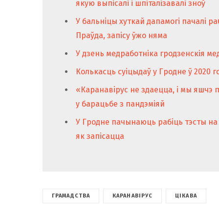
якую выпісалі і шпіталізавалі зноў
У бальніцы хуткай дапамогі пачалі ра
Праўда, запісу ўжо няма
У дзень медработніка гродзенскія м
Колькасць суіцыдаў у Гродне ў 2020 го
«Каранавірус не здаецца, і мы яшчэ
у барацьбе з пандэміяй
У Гродне пачынаюць рабіць тэсты на 
як запісацца
ГРАМАДСТВА
КАРАНАВІРУС
ЦІКАВА