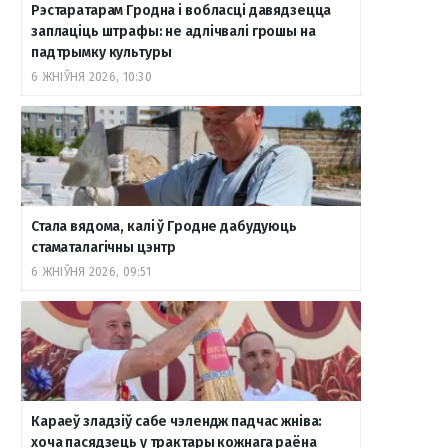
Рэстаратарам Гродна і вобласці давядзецца
заплаціць штрафы: не адлічвалі грошы на
падтрымку культуры
6 ЖНІЎНЯ 2026, 10:30
Стала вядома, калі ў Гродне дабудуюць
стаматалагічны цэнтр
6 ЖНІЎНЯ 2026, 09:51
Караеў зладзіў сабе чэлендж падчас жніва:
хоча пасядзець у трактары кожнага раёна