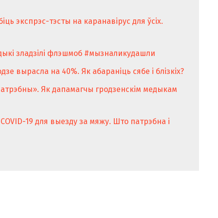
біць экспрэс-тэсты на каранавірус для ўсіх.
едыкі зладзілі флэшмоб #мызналикудашли
дзе вырасла на 40%. Як абараніць сябе і блізкіх?
 патрэбны». Як дапамагчы гродзенскім медыкам
COVID-19 для выезду за мяжу. Што патрэбна і