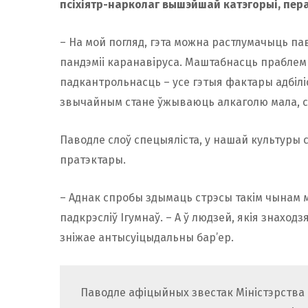
псіхіятр-нарколаг вышэйшай катэгорыі, пер
– На мой погляд, гэта можна растлумачыць п
пандэміі каранавіруса. Маштабнасць праблемы
падкантрольнасць – усе гэтыя фактары адбіліся
звычайным стане ўжываюць алкаголю мала, ст
Паводле слоў спецыяліста, у нашай культуры
пратэктары.
– Аднак спробы здымаць стрэсы такім чынам 
падкрэсліў Ігумнаў. – А ў людзей, якія знаходз
зніжае антысуіцыдальны бар’ер.
Паводле афіцыйных звестак Міністэрства 