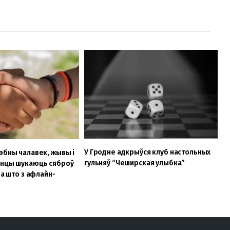
У Гродне адкрыўся клуб настольных
эбны чалавек, жывы і
гульняў “Чеширская улыбка”
енцы шукаюць сяброў
 а што з афлайн-