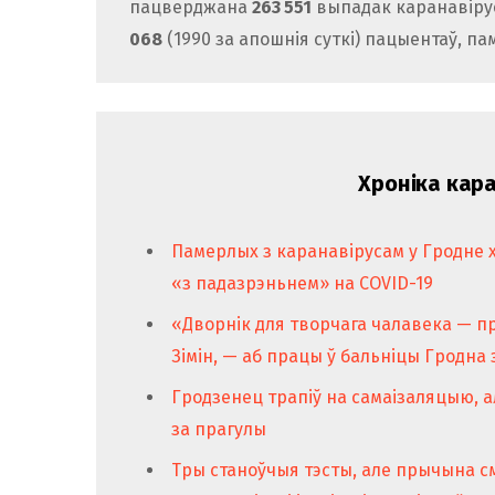
пацверджана
263 551
выпадак каранавіруса
068
(1990 за апошнія суткі) пацыентаў, па
Хроніка кара
Памерлых з каранавірусам у Гродне
«з падазрэньнем» на COVID-19
«Дворнік для творчага чалавека — п
Зімін, — аб працы ў бальніцы Гродна 
Гродзенец трапіў на самаізаляцыю, ал
за прагулы
Тры станоўчыя тэсты, але прычына см