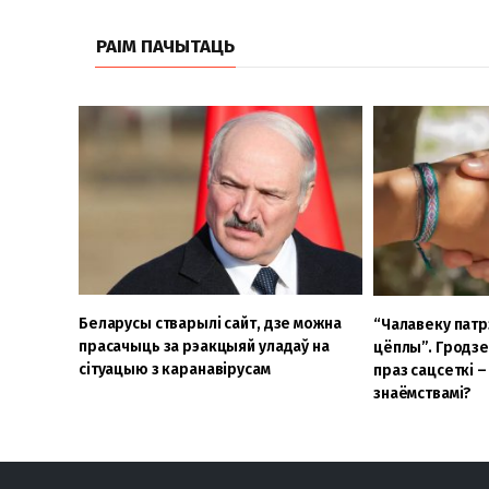
РАІМ ПАЧЫТАЦЬ
Беларусы стварылі сайт, дзе можна
“Чалавеку патр
прасачыць за рэакцыяй уладаў на
цёплы”. Гродз
сітуацыю з каранавірусам
праз сацсеткі –
знаёмствамі?