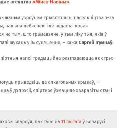
адае агенцтва
«Мінск-Навіны»
.
авышаным узроўнем трывожнасці насельніцтва з-за
, навізна небяспекі і яе недастатковая
 на тым, што грамадзяне, у тым ліку тыя, якія ў
алі шукаць у ім суцяшэнне, – кажа
Сяргей Ігумнаў.
 спіртныя напоі традыцыйна разглядаюцца як стрэс-
могуць прыводзіць да алкагольных зрываў, —
яцца ў дэпрэсіі, спіртное ўзмацняе хваравіты стан і
аховы здароўя, па стане на
11 лютага
ў Беларусі