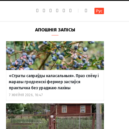
F
I
T
R
Y
В
Рус
a
n
e
S
o
к
c
s
l
S
u
о
e
t
e
T
н
b
a
g
u
т
АПОШНІЯ ЗАПІСЫ
o
g
r
b
а
o
r
a
e
к
k
a
m
т
m
е
«Страты сапраўды каласальныя». Праз спёку і
маразы гродзенскі фермер застаўся
практычна без ураджаю лахіны
7 ЖНІЎНЯ 2026, 16:47