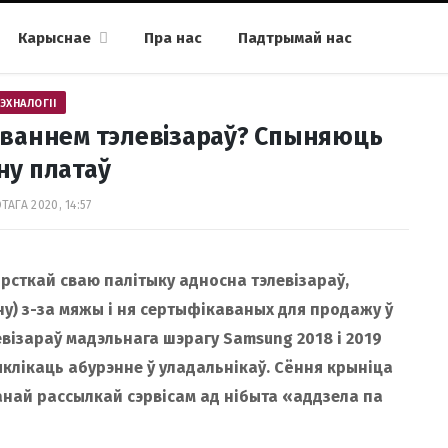
Карыснае
Пра нас
Падтрымай нас
ЭХНАЛОГІІ
аваннем тэлевізараў? Спыняюць
ну платаў
ТАГА 2020, 14:57
рсткай сваю палітыку адносна тэлевізараў,
іну) з-за мяжы і ня сертыфікаваных для продажу ў
візараў мадэльнага шэрагу Samsung 2018 і 2019
ыклікаць абурэнне ў уладальнікаў. Сёння крыніца
анай рассылкай сэрвісам ад нібыта «аддзела па