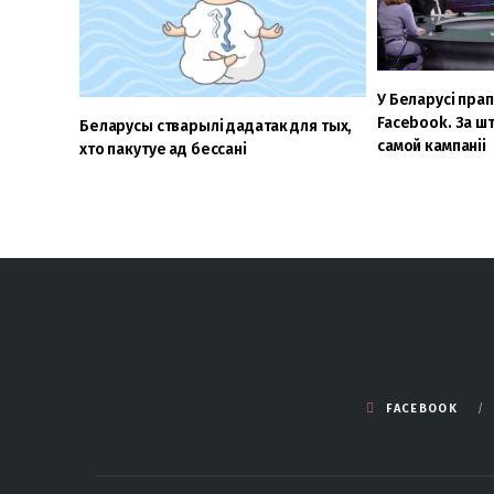
У Беларусі пра
Facebook. За шт
Беларусы стварылі дадатак для тых,
самой кампаніі
хто пакутуе ад бессані
FACEBOOK