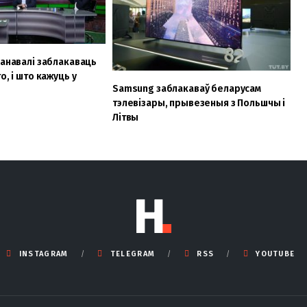
панавалі заблакаваць
о, і што кажуць у
Samsung заблакаваў беларусам
тэлевізары, прывезеныя з Польшчы і
Літвы
INSTAGRAM
TELEGRAM
RSS
YOUTUBE