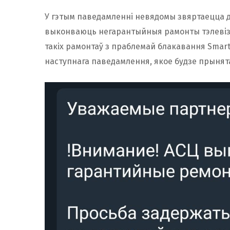
У гэтым паведамленні невядомы звяртаецца д
выконваюць негарантыйныя рамонты тэлевіз
такіх рамонтаў з праблемай блакавання Smart
наступнага паведамлення, якое будзе прынята