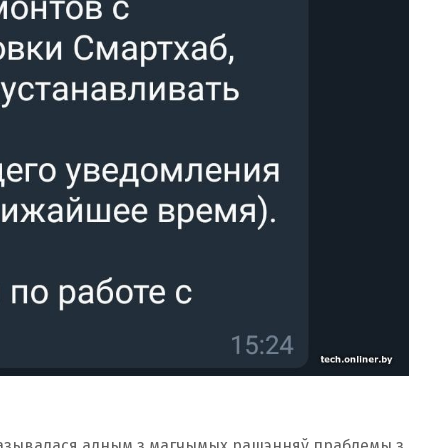
называлася адным з магчымых рашэнняў праблемы з