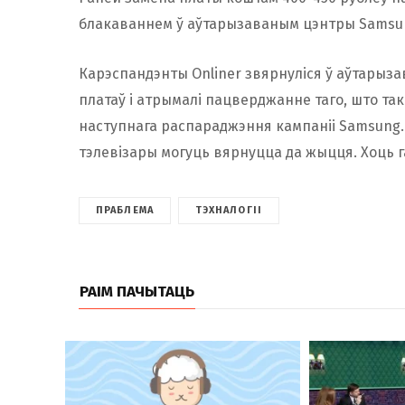
блакаваннем ў аўтарызаваным цэнтры Samsun
Карэспандэнты Onliner звярнуліся ў аўтарыза
платаў і атрымалі пацверджанне таго, што та
наступнага распараджэння кампаніі Samsung.
тэлевізары могуць вярнуцца да жыцця. Хоць г
ПРАБЛЕМА
ТЭХНАЛОГІІ
РАІМ ПАЧЫТАЦЬ