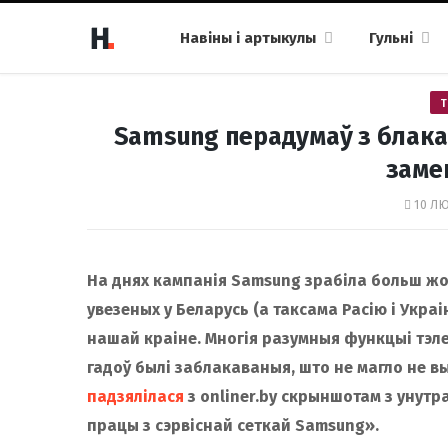
Навіны і артыкулы
Гульні
Т
Samsung перадумаў з блак
заме
10 ЛЮ
На днях кампанія Samsung зрабіла больш жо
увезеных у Беларусь (а таксама Расію і Укра
нашай краіне. Многія разумныя функцыі тэле
гадоў былі заблакаваныя, што не магло не в
падзялілася
з onliner.by скрыншотам з унутр
працы з сэрвіснай сеткай Samsung».