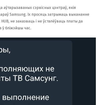
а аўтарызаваных сэрвісных цэнтраў, якія
араў Samsung. Іх просяць затрымаць выкананне
 HUB, не заказваць і не ўсталёўваць платы да
 ў бліжэйшы час.