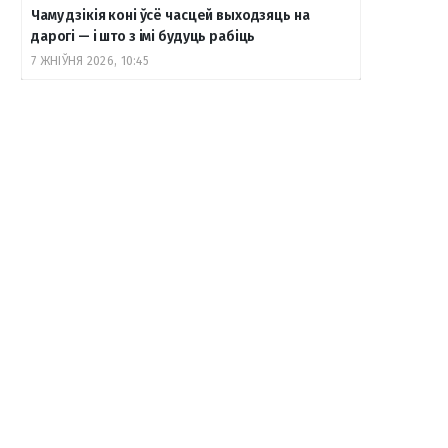
Чаму дзікія коні ўсё часцей выходзяць на
дарогі — і што з імі будуць рабіць
7 ЖНІЎНЯ 2026, 10:45