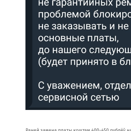
Раней замена платы коштам 400-450 рублёў 