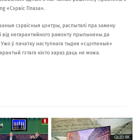
g «Сэрвіс Плаза».
ваныя сэрвісныя цэнтры, распыталі пра замену
кі від негарантийного рамонту прыпынены да
 Ужо ў пачатку наступнага тыдня «сцэгленыя»
арантый гэтага ніхто зараз даць не можа.