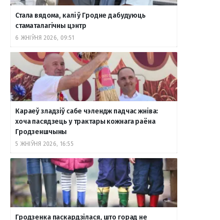
Стала вядома, калі ў Гродне дабудуюць
стаматалагічны цэнтр
6 ЖНІЎНЯ 2026, 09:51
Караеў зладзіў сабе чэлендж падчас жніва:
хоча пасядзець у трактары кожнага раёна
Гродзеншчыны
5 ЖНІЎНЯ 2026, 16:55
Гродзенка паскардзілася, што горад не