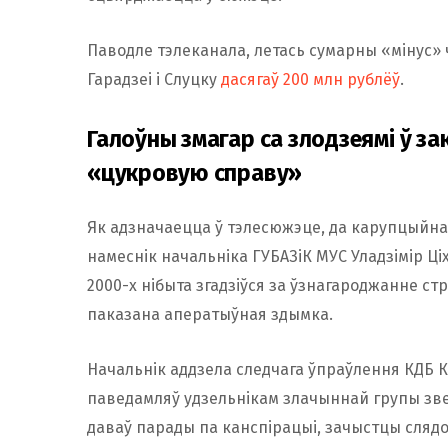
Паводле тэлеканала, летась сумарны «мінус» 
Гарадзеі і Слуцку
дасягаў 200 млн рублёў
.
Галоўны змагар са злодзеямі ў за
«цукровую справу»
Як адзначаецца ў тэлесюжэце, да карупцыйна
намеснік начальніка ГУБАЗіК МУС Уладзімір Ці
2000-х нібыта згадзіўся за ўзнагароджанне ст
паказана аператыўная здымка.
Начальнік аддзела следчага ўпраўлення КДБ К
паведамляў удзельнікам злачыннай групы зв
даваў парады па канспірацыі, зачыстцы сляд