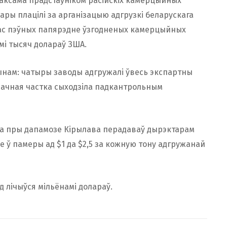
таксама прадстаўніком расійскіх камерцыйных
ры плацілі за арганізацыю адгрузкі беларускага
рас пэўных папярэдне ўзгодненых камерцыйных
мі тысяч долараў ЗША.
нам: чатыры заводы адгружалі ўвесь экспартны
значная частка сыходзіла падкантрольным
ка пры дапамозе Кірылава перадаваў дырэктарам
 ў памеры ад $1 да $2,5 за кожную тону адгружанай
 лічыўся мільёнамі долараў.