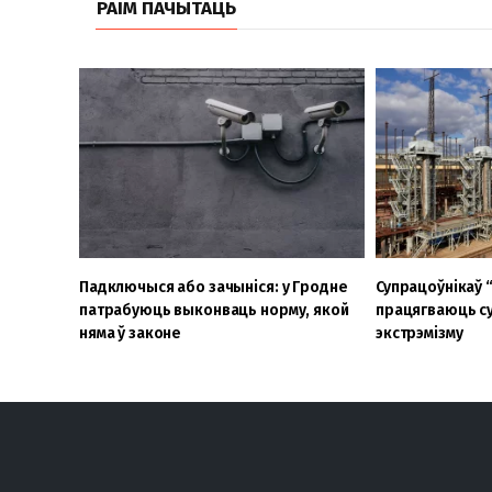
РАІМ ПАЧЫТАЦЬ
Падключыся або зачыніся: у Гродне
Супрацоўнікаў 
патрабуюць выконваць норму, якой
працягваюць су
няма ў законе
экстрэмізму