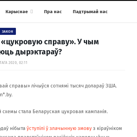
Карыснае
Пра нас
Падтрымай нас
ЗАКОН
 «цукровую справу». У чым
юць дырэктараў?
АГА 2020, 02:11
ай справы» лічыўся сотнямі тысяч долараў ЗША.
n*.by.
схемы стала Беларуская цукровая кампанія.
одаў нібыта
ўступілі ў злачынную змову
з кіраўніком