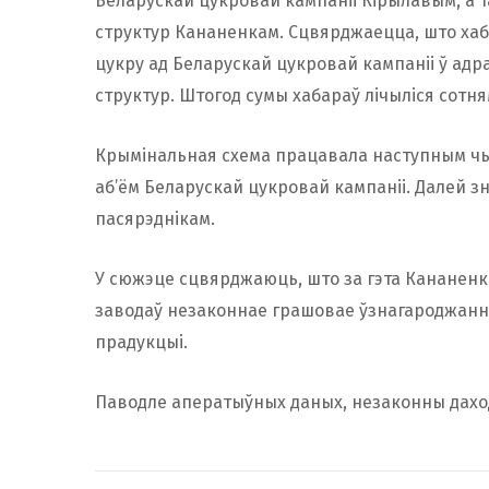
Беларускай цукровай кампаніі Кірылавым, а 
структур Кананенкам. Сцвярджаецца, што хаба
цукру ад Беларускай цукровай кампаніі ў ад
структур. Штогод сумы хабараў лічыліся сотня
Крымінальная схема працавала наступным чы
аб’ём Беларускай цукровай кампаніі. Далей 
пасярэднікам.
У сюжэце сцвярджаюць, што за гэта Кананен
заводаў незаконнае грашовае ўзнагароджанне
прадукцыі.
Паводле аператыўных даных, незаконны даход