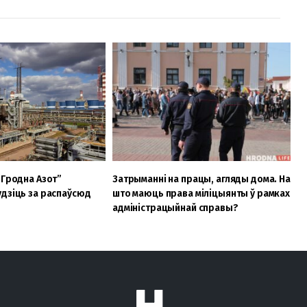
“Гродна Азот”
Затрыманні на працы, агляды дома. На
дзіць за распаўсюд
што маюць права міліцыянты ў рамках
адміністрацыйнай справы?