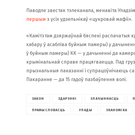
Паводле звестак тэлеканала, менавіта Уладзім
першым
з усіх удзельнікаў «цукровай мафіі».
«Камітэтам дзяржаўнай бяспекі распачатыя к
хабару ў асабліва буйным памеры) у дачыненні
ў буйным памеры) КК — у дачыненні да камерс
крымінальнай справе працягваецца. Пад гру
прызнальныя паказанні і супрацоўнічаюць са
Пакаранне — да 15 гадоў пазбаўлення волі.
ЗАКОН
ЗДАРЭННІ
ЗЛАЧЫННАСЦЬ
ПРАМЫСЛОВАСЦЬ
УЛАДЫ
ЭКАНОМІКА