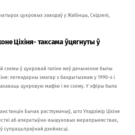
чатырох цукровых заводаў у Жабінцы, Скідзелі,
коне Ціхіня- таксама ўцягнуты ў
й схемы ў цукровай галіне меў дачыненне былы
хіня: легендарны змагар з бандытызмам у 1990-х і
рахаваць цукровую мафію і яе схему. У эфіры была
анстанцін Бычак растлумачыў, што Уладзімір Ціхіня
есткі аб аператыўна-вышуковых мерапрыемствах,
оў супрацьпраўнай дзейнасці.