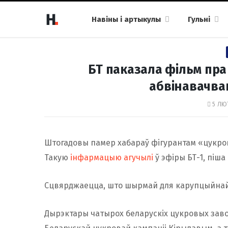
Навіны і артыкулы
Гульні
БТ паказала фільм пра
абвінавачва
5 ЛЮТ
Штогадовы памер хабараў фігурантам «цукров
Такую
інфармацыю агучылі
ў эфіры БТ-1, піша 
Сцвярджаецца, што шырмай для карупцыйнай 
Дырэктары чатырох беларускіх цукровых зав