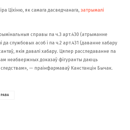
іра Ціхіню, як самага дасведчанага,
затрымалі
рымінальныя справы па ч.3 арт.430 (атрыманне
 да службовых асоб і па ч.2 арт.431 (даванне хабару
антаў, якія давалі хабару. Цяпер расследаванне па
зам неабвержных доказаў фігуранты даюць
 следствам», — праінфармаваў Канстанцін Бычак.
ПРАВА