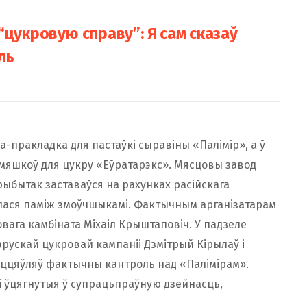
“цукровую справу”: Я сам сказаў
ль
а-пракладка для пастаўкі сыравіны «Палімір», а ў
 мяшкоў для цукру «Еўратарэкс». Мясцовы завод
рыбытак заставаўся на рахунках расійскага
валася паміж змоўчшыкамі. Фактычным арганізатарам
вага камбіната Міхаіл Крыштаповіч. У падзеле
рускай цукровай кампаніі Дзмітрый Кірылаў і
жыццяўляў фактычны кантроль над «Палімірам».
і ўцягнутыя ў супрацьпраўную дзейнасць,