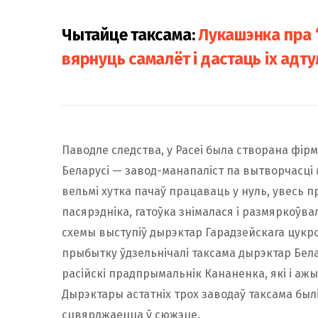
Чытайце таксама:
Лукашэнка пра 
вярнуць самалёт і дастаць іх адту
Паводле следства, у Расеі была створана фірм
Беларусі — завод-манапаліст па вытворчасці
вельмі хутка пачаў працаваць у нуль, увесь п
пасярэдніка, гатоўка знімалася і размяркоў
схемы выступіў дырэктар Гарадзейскага цукро
прыбытку ўдзельнічалі таксама дырэктар Бела
расійскі прадпрымальнік Кананенка, які і а
Дырэктары астатніх трох заводаў таксама был
сцвярджаецца ў сюжэце.