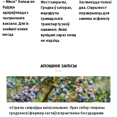
– Мінск” больш не
Мост закрыты,
Застанецца толькі
будуць
Гродна ў заторах,
два. Стары мост
адпраўляцца з
маршруты
перакрыюць для
чыгуначнага
грамадскага
замены асфальту
вакзала. Для іх
транспарту зноў
знайшлі новае
памянялі. Якімі
месца
вуліцамі зараз лепш
не ездзіць
АПОШНІЯ ЗАПІСЫ
«Страты сапраўды каласальныя». Праз спёку і маразы
гродзенскі фермер застаўся практычна без ураджаю