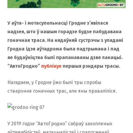
У аўта- і мотасупольнасці Гродне з’явілася
надзея, што ў нашым горадзе будзе пабудавана
гоначная траса. На нядаўняй сустрэчы з уладамі
Гродна ідэя аўтадрома была падтрымана і пад
яе будаўніцтва былі прапанаваны дзве лакацыі.
“АвтоГродно”
публікуе
першыя рэндары трасы.
Нагадаем, у Гродне ўжо былі тры спробы
стварэння гоначных трас, але яны праваліліся.
У 2019 годзе “АвтоГродно” сабраў захопленых
аўтамабілістаў, матацыклістаў і спартсменаў