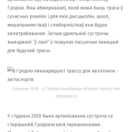
Гродна. Яны абмеркавалі, якой можа быць траса ў
сучасных рэаліях і для якіх дысцыплін, школ,
мерапрыемстваў і спаборніцтваў яна будзе
запатрабаваная. Затым удзельнікі сустрэчы
выязджалі “ў палі” ў пошуках пасуючых лакацый
для будучай трасы.
Снежань 2019 – у Гродне ліквідуюць адзіную трасу для
аўтакроса
У студзені 2020 была арганізавана сустрэча са
старшынёй Гродзенскага гарвыканкама.