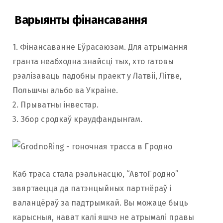
Варыянты фінансавання
1. Фінансаванне Еўрасаюзам. Для атрымання
гранта неабходна знайсці тых, хто гатовы
рэалізаваць падобны праект у Латвіі, Літве,
Польшчы альбо ва Украіне.
2. Прыватны інвестар.
3. Збор сродкаў краудфандынгам.
Каб траса стала рэальнасцю, “АвтоГродно”
звяртаецца да патэнцыйных партнёраў і
валанцёраў за падтрымкай. Вы можаце быць
карысныя, нават калі яшчэ не атрымалі правы