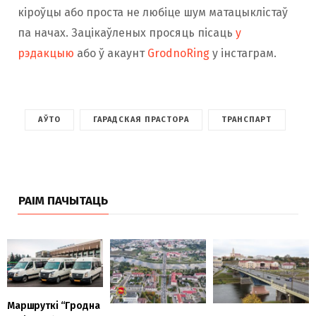
кіроўцы або проста не любіце шум матацыклістаў
па начах. Зацікаўленых просяць пісаць
у
рэдакцыю
або ў акаунт
GrodnoRing
у інстаграм.
АЎТО
ГАРАДСКАЯ ПРАСТОРА
ТРАНСПАРТ
РАІМ ПАЧЫТАЦЬ
Маршруткі “Гродна