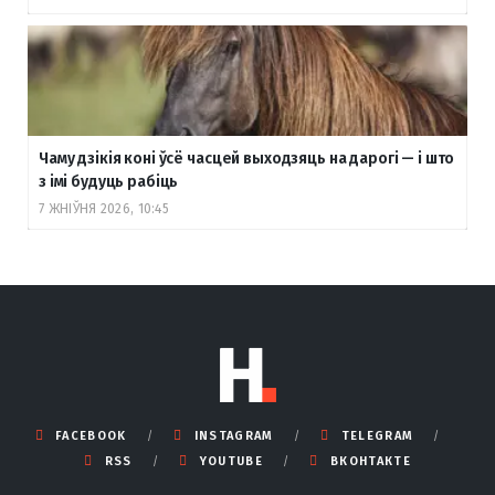
Чаму дзікія коні ўсё часцей выходзяць на дарогі — і што
з імі будуць рабіць
7 ЖНІЎНЯ 2026, 10:45
FACEBOOK
INSTAGRAM
TELEGRAM
RSS
YOUTUBE
ВКОНТАКТЕ