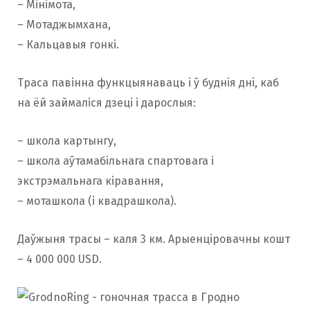
– Мінімота,
– Мотаджымхана,
– Кальцавыя гонкі.
Траса павінна функцыянаваць і ў буднія дні, каб
на ёй займаліся дзеці і дарослыя:
– школа картынгу,
– школа аўтамабільнага спартовага і
экстрэмальнага кіравання,
– моташкола (і квадрашкола).
Даўжыня трасы – каля 3 км. Арыенціровачны кошт
– 4 000 000 USD.