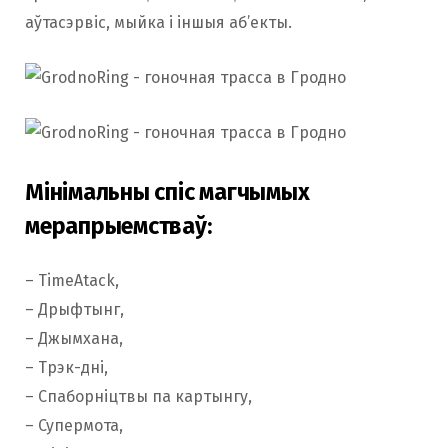
аўтасэрвіс, мыйка і іншыя аб’екты.
Мінімальны спіс магчымых
мерапрыемстваў:
– TimeAtack,
– Дрыфтынг,
– Джымхана,
– Трэк-дні,
– Спаборніцтвы па картынгу,
– Супермота,