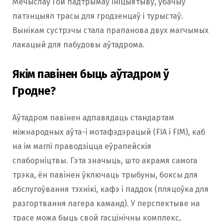
Мечыслаў Гой падтрымаў ініцыятыву, убачыў
патэнцыял трасы для гродзенцаў і турыстаў.
Вынікам сустрэчы стала прапанова двух магчымых
лакацый для пабудовы аўтадрома.
Якім павінен быць аўтадром ў
Гродне?
Аўтадром павінен адпавядаць стандартам
міжнародных аўта-і мотафэдэрацый (FIA і FIM), каб
на ім маглі праводзіцца еўрапейскія
спаборніцтвы. Гэта значыць, што акрамя самога
трэка, ён павінен ўключаць трыбуны, боксы для
абслугоўвання тэхнікі, кафэ і паддок (пляцоўка для
разгортвання лагера каманд). У перспектыве на
трасе можа быць свой гасцінічны комплекс,