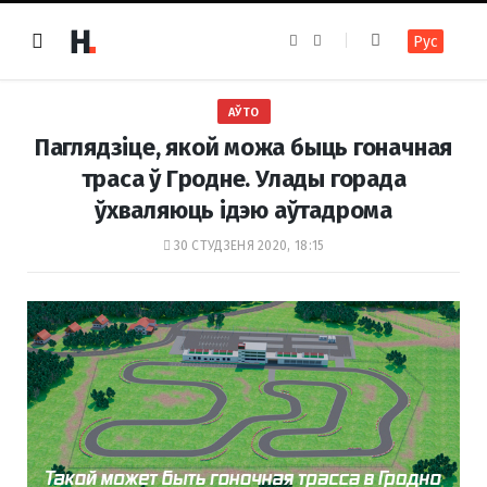
F
I
Рус
a
n
c
s
e
t
b
a
o
g
АЎТО
o
r
k
a
Паглядзіце, якой можа быць гоначная
m
траса ў Гродне. Улады горада
ўхваляюць ідэю аўтадрома
30 СТУДЗЕНЯ 2020, 18:15