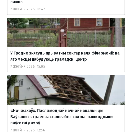
лахіны
7 ЖНІЎНЯ 2026, 16:47
У Гродне знясуць прыватны сектар каля філармоніі: на
яго месцы пабудуюць грамадскі цэнтр
7 ЖНІЎНЯ 2026, 15:05
«Ноч жахаў». Пасля моцнай начной навальніцы
Ваўкавыск і раён засталіся без святла, пашкоджаны
паўсотні дамоў
7 ЖНІЎНЯ 2026, 12:56