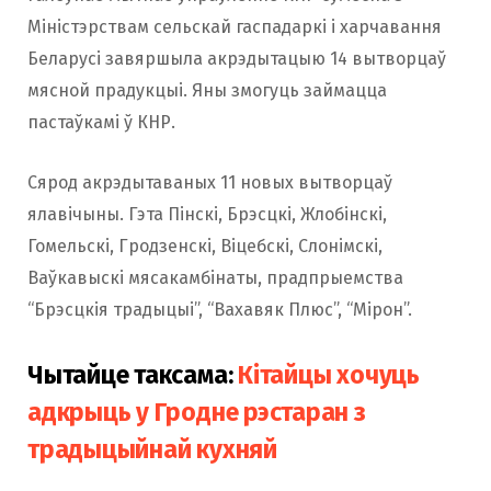
Міністэрствам сельскай гаспадаркі і харчавання
Беларусі завяршыла акрэдытацыю 14 вытворцаў
мясной прадукцыі. Яны змогуць займацца
пастаўкамі ў КНР.
Сярод акрэдытаваных 11 новых вытворцаў
ялавічыны. Гэта Пінскі, Брэсцкі, Жлобінскі,
Гомельскі, Гродзенскі, Віцебскі, Слонімскі,
Ваўкавыскі мясакамбінаты, прадпрыемства
“Брэсцкія традыцыі”, “Вахавяк Плюс”, “Мірон”.
Чытайце таксама:
Кітайцы хочуць
адкрыць у Гродне рэстаран з
традыцыйнай кухняй