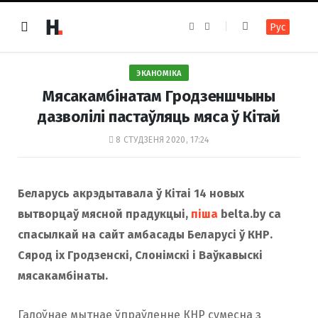
F
I
Рус
a
n
c
s
e
t
b
a
o
g
ЭКАНОМІКА
o
r
k
a
Мясакамбінатам Гродзеншчыны
m
дазволілі пастаўляць мяса ў Кітай
8 СТУДЗЕНЯ 2020, 17:24
Беларусь акрэдытавала ў Кітаі 14 новых
вытворцаў мясной прадукцыі,
піша
belta.by са
спасылкай на сайт амбасады Беларусі ў КНР.
Сярод іх Гродзенскі, Слонімскі і Ваўкавыскі
мясакамбінаты.
Галоўнае мытнае ўпраўленне КНР сумесна з