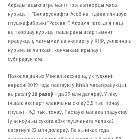
Акрэдытацыю атрымалі і тры вытворцы мяса
курыцы – “Беларуснафта-Асобіна” і дзве пляцоўкі
птушкафабрыкі “Рассвет”. Акрамя таго, для пяці
вытворцаў курыцы пашыраны асартымент
прадукцыі, магчымай да экспарту ў КНР, уключна з
курынымі лапкамі, кончыкамі крылаў і
субпрадуктамі.
Паводле даных Мінсельгасхарча, у студзені-
верасні 2019 года пастаўкі ў Кітай мясапрадукцыі
выраслі
ў 30 разоў
– да 29 млн даляраў. У ліку
іншага экспарт ялавічыны склаў 3,5 тыс. тонаў,
птушкі – 6,3 тыс. тонаў. Пастаўкі малакапрадуктаў
(у асноўным сухога абястлушчанага малака)
дасягнулі 22 млн долараў. Па выніках года