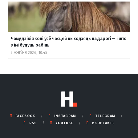
Чаму дзікія коні ўсё часцей выходзяць на дарогі — і што
з імі будуць рабіць
7 ЖНІЎНЯ 2026, 10:45
FACEBOOK
INSTAGRAM
TELEGRAM
RSS
YOUTUBE
ВКОНТАКТЕ