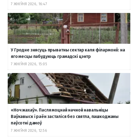
7 ЖНІЎНЯ 2026, 16:47
У Гродне знясуць прыватны сектар каля філармоніі: на
яго месцы пабудуюць грамадскі цэнтр
7 ЖНІЎНЯ 2026, 15:05
«Ноч жахаў». Пасля моцнай начной навальніцы
Ваўкавыск і раён засталіся без святла, пашкоджаны
паўсотні дамоў
7 ЖНІЎНЯ 2026, 12:56