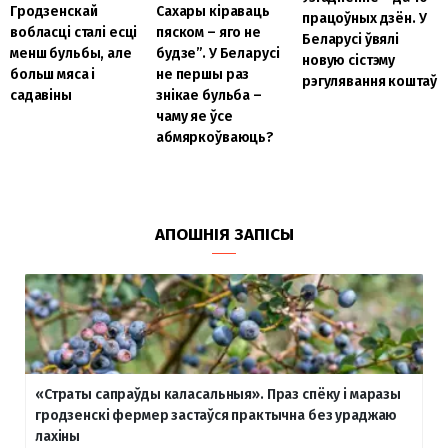
Сахары кіраваць
Гродзенскай
працоўных дзён. У
пяском – яго не
вобласці сталі есці
Беларусі ўвялі
будзе”. У Беларусі
менш бульбы, але
новую сістэму
не першы раз
больш мяса і
рэгулявання коштаў
знікае бульба –
садавіны
чаму яе ўсе
абмяркоўваюць?
АПОШНІЯ ЗАПІСЫ
«Страты сапраўды каласальныя». Праз спёку і маразы
гродзенскі фермер застаўся практычна без ураджаю
лахіны