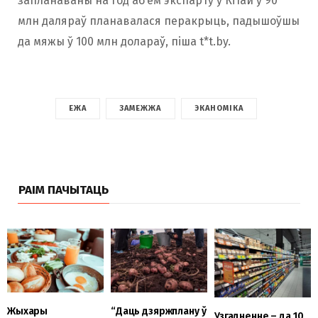
запланаваны на год аб’ём экспарту ў Кітай у 90
млн даляраў планавалася перакрыць, падышоўшы
да мяжы ў 100 млн долараў
, піша
t*t.by.
ЕЖА
ЗАМЕЖЖА
ЭКАНОМІКА
РАІМ ПАЧЫТАЦЬ
“Даць дзяржплану ў
Жыхары
Узгадненне – да 10