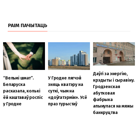
РАІМ ПАЧЫТАЦЬ
Даўгі за энергію,
У Гродне лягчэй
“Вельмі шмат”.
крэдыты і сыравіну.
зняць кватэру на
Беларуска
Гродзенская
суткі, чым на
расказала, колькі
абутковая
«доўгатэрмін». Усё
ёй каштаваў роспіс
фабрыка
праз турыстаў
у Гродне
апынулася на мяжы
банкруцтва