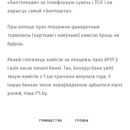
«Белтэлекам» за тэлефонную сувязь і ТСІС і на
карысць самой «Белпошты».
Пры аплаце праз плацежна-даведачныя
тэрміналы (карткамі і наяўнымі) камісію браць не
будуць.
Раней спаганяць камісію за плацяжы праз АРІП ў
сваіх касах пачалі банкі. Так, Беларусбанк увёў
такую ​​камісію з 1 кастрычніка мінулага года. У
іншых банках такое новаўвядзенне адбылося яшчэ
раней, піша
t*t.by.
ГРАМАДСТВА
ГРОШЫ