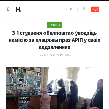
F
I
Рус
a
n
c
s
e
t
b
a
o
g
ГРОШЫ
o
r
k
a
З 1 студзеня «Белпошта» ўводзіць
m
камісію за плацяжы праз АРІП у сваіх
аддзяленнях
24 СНЕЖНЯ 2019, 14:49