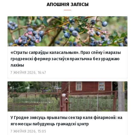
АПОШНІЯ ЗАПІСЫ
«Страты сапраўды каласальныя». Праз спёку і маразы
гродзенскі фермер застаўся практычна без ураджаю
лахіны
7 ЖНІЎНЯ 2026, 16:47
У Гродне знясуць прыватны сектар каля філармоніі: на
яго месцы пабудуюць грамадскі цэнтр
7 ЖНІЎНЯ 2026, 15:05