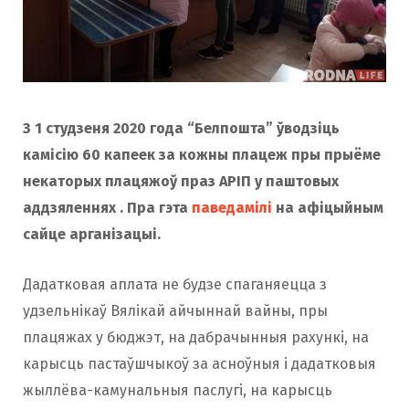
З 1 студзеня 2020 года “Белпошта” ўводзіць
камісію 60 капеек за кожны плацеж пры прыёме
некаторых плацяжоў праз АРІП у паштовых
аддзяленнях . Пра гэта
паведамілі
на афіцыйным
сайце арганізацыі.
Дадатковая аплата не будзе спаганяецца з
удзельнікаў Вялікай айчыннай вайны, пры
плацяжах у бюджэт, на дабрачынныя рахункі, на
карысць пастаўшчыкоў за асноўныя і дадатковыя
жыллёва-камунальныя паслугі, на карысць