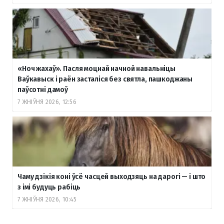
«Ноч жахаў». Пасля моцнай начной навальніцы
Ваўкавыск і раён засталіся без святла, пашкоджаны
паўсотні дамоў
7 ЖНІЎНЯ 2026, 12:56
Чаму дзікія коні ўсё часцей выходзяць на дарогі — і што
з імі будуць рабіць
7 ЖНІЎНЯ 2026, 10:45