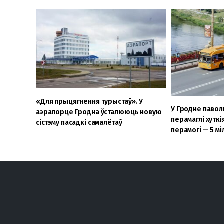
«Для прыцягнення турыстаў». У
У Гродне паво
аэрапорце Гродна ўсталююць новую
перамаглі хуткі
сістэму пасадкі самалётаў
перамогі — 5 м