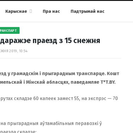
Карыснае
Пра нас
Падтрымай нас
РАНСПАРТ
 даражэе праезд з 15 снежня
ЕЖНЯ 2019, 10:54
аезд у грамадскім і прыгарадным транспарце. Кошт
мельскай і Мінскай абласцях, паведамляе T*T.BY.
утах складзе 60 капеек замест 55, на экспрэс — 70
на прыгарадныя аўтамабільныя перавозкі ў
праезда складзе: