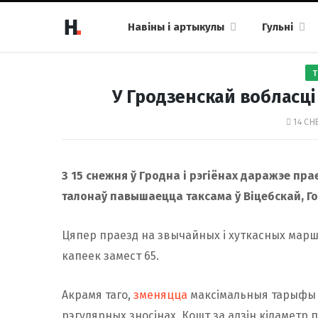
Навіны і артыкулы
Гульні
Т
У Гродзенскай вобласці
14 СН
З 15 снежня ў Гродна і рэгіёнах даражэе пр
талонаў павышаецца таксама ў Віцебскай, Го
Цяпер праезд на звычайных і хуткасных маршр
капеек замест 65.
Акрамя таго,
зменяцца
максімальныя тарыфы 
рэгулярных зносінах. Кошт за адзін кіламетр 