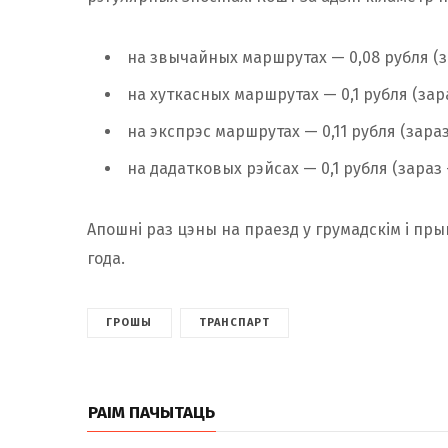
на звычайных маршрутах — 0,08 рубля (за
на хуткасных маршрутах — 0,1 рубля (зара
на экспрэс маршрутах — 0,11 рубля (зараз 
на дадатковых рэйсах — 0,1 рубля (зараз 
Апошні раз цэны на праезд у грумадскім і пр
года.
ГРОШЫ
ТРАНСПАРТ
РАІМ ПАЧЫТАЦЬ