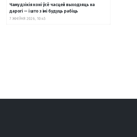
Чаму дзікія коні ўсё часцей выходзяць на
дарогі — і што з імі будуць рабіць
7 ЖНІЎНЯ 2026, 10:45