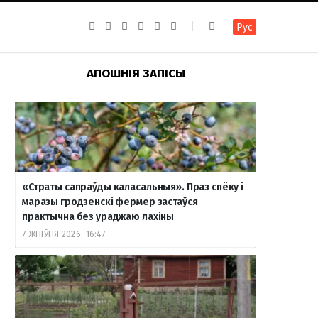
F
I
T
R
Y
В
Рус
a
n
e
S
o
к
c
s
l
S
u
о
e
t
e
T
н
b
a
g
u
т
АПОШНІЯ ЗАПІСЫ
o
g
r
b
а
o
r
a
e
к
k
a
m
т
m
е
«Страты сапраўды каласальныя». Праз спёку і
маразы гродзенскі фермер застаўся
практычна без ураджаю лахіны
7 ЖНІЎНЯ 2026, 16:47