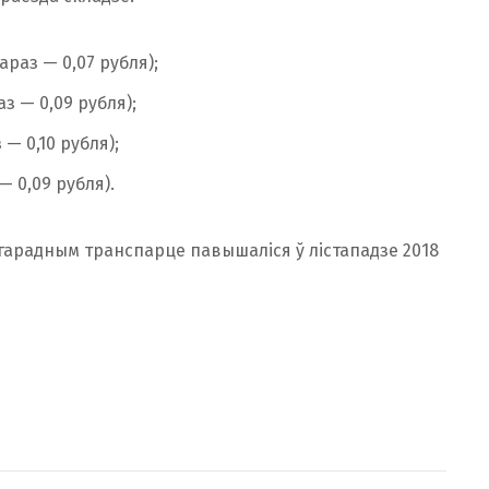
раз — 0,07 рубля);
з — 0,09 рубля);
— 0,10 рубля);
— 0,09 рубля).
ыгарадным транспарце павышаліся ў лістападзе 2018