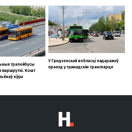
У Гродзенскай вобласці падаражэў
льныя тралейбусы
праезд у грамадскім транспарце
я маршруткі. Кошт
ільёнаў еўра