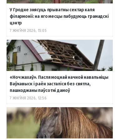
У Гродне знясуць прыватны сектар каля
філармоніі: на яго месцы пабудуюць грамадскі
цэнтр
7 ЖНІЎНЯ 2026, 15:05
«Ноч жахаў». Пасля моцнай начной навальніцы
Ваўкавыск і раён засталіся без святла,
пашкоджаны паўсотні дамоў
7 ЖНІЎНЯ 2026, 12:56