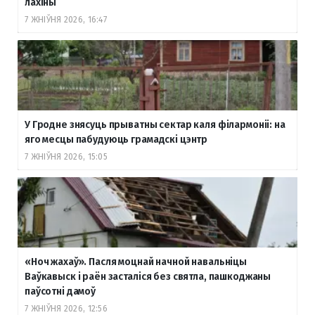
лахіны
7 ЖНІЎНЯ 2026, 16:47
У Гродне знясуць прыватны сектар каля філармоніі: на
яго месцы пабудуюць грамадскі цэнтр
7 ЖНІЎНЯ 2026, 15:05
«Ноч жахаў». Пасля моцнай начной навальніцы
Ваўкавыск і раён засталіся без святла, пашкоджаны
паўсотні дамоў
7 ЖНІЎНЯ 2026, 12:56