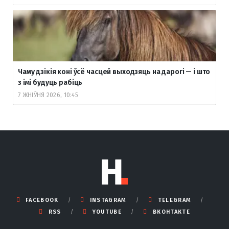
Чаму дзікія коні ўсё часцей выходзяць на дарогі — і што
з імі будуць рабіць
7 ЖНІЎНЯ 2026, 10:45
FACEBOOK
INSTAGRAM
TELEGRAM
RSS
YOUTUBE
ВКОНТАКТЕ