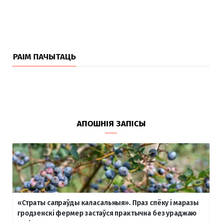
РАІМ ПАЧЫТАЦЬ
АПОШНІЯ ЗАПІСЫ
«Страты сапраўды каласальныя». Праз спёку і маразы
гродзенскі фермер застаўся практычна без ураджаю