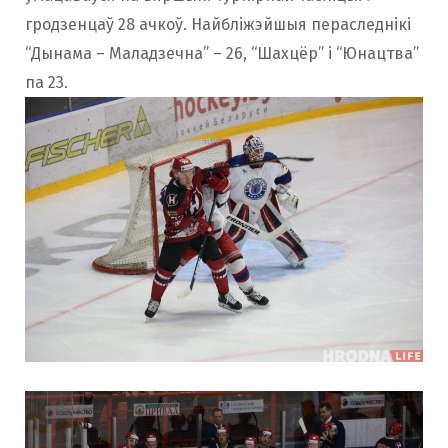
гродзенцаў 28 ачкоў. Найбліжэйшыя пераследнікі
“Дынама – Маладзечна” – 26, “Шахцёр” і “Юнацтва”
па 23.