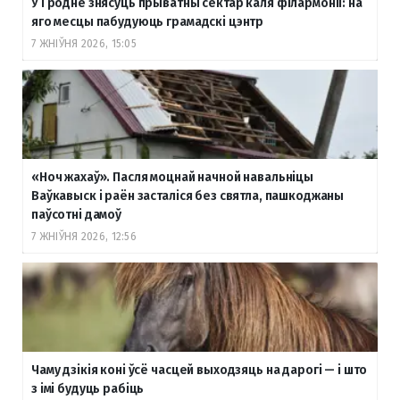
У Гродне знясуць прыватны сектар каля філармоніі: на
яго месцы пабудуюць грамадскі цэнтр
7 ЖНІЎНЯ 2026, 15:05
«Ноч жахаў». Пасля моцнай начной навальніцы
Ваўкавыск і раён засталіся без святла, пашкоджаны
паўсотні дамоў
7 ЖНІЎНЯ 2026, 12:56
Чаму дзікія коні ўсё часцей выходзяць на дарогі — і што
з імі будуць рабіць