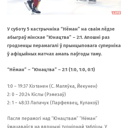
У суботу 5 кастрычніка “Нёман” на сваім лёдзе
абыграў мінскае “Юнацтва” – 2:1. Апошні раз
гродзенцы перамагалі ў прынцыповага суперніка
ў афіцыйных матчах амаль паўгоды таму.
“Нёман” – “Юнацтва” – 2:1 (1:0, 1:0, 0:1)
1:0 – 19:37 Хіэтанен (С. Маляўка, Йекунен)
2: 0 – 20:24 Кіслы (Рэмезаў)
2: 1 – 48:33 Лапачук (Парфеявец, Кулакоў)
Пасля перамогі над “Юнацтвам” “Нёман”
ўмацаваўся на вяршыні турнірнай табліцы. У