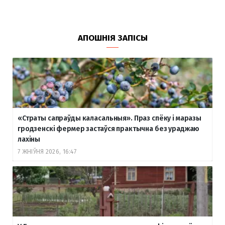
АПОШНІЯ ЗАПІСЫ
«Страты сапраўды каласальныя». Праз спёку і маразы
гродзенскі фермер застаўся практычна без ураджаю
лахіны
7 ЖНІЎНЯ 2026, 16:47