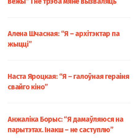
вежы” і не трэба мяне вызваляць
Алена Шчасная: “Я – архітэктар па
жыцці”
Наста Яроцкая: “Я – галоўная гераіня
свайго кіно”
Анжаліка Борыс: “Я дамаўляюся на
парытэтах. Інакш – не саступлю”