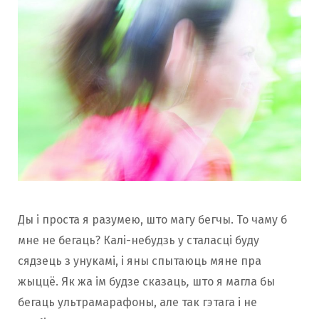
Ды і проста я разумею, што магу бегчы. То чаму б
мне не бегаць? Калі-небудзь у сталасці буду
сядзець з унукамі, і яны спытаюць мяне пра
жыццё. Як жа ім будзе сказаць
,
што я магла бы
бегаць ультрамарафоны, але так гэтага і не