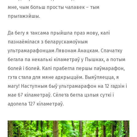
мне, чым больш просты чалавек – тым
прыгажэйшы.
Да бегу я таксама прыйшла праз мову, калі
пазнаёмілася з беларускамоўным
ультрамарафонцам Лявонам Анацкам. Спачатку
бегала па некалькі кіламетраў у Пышках, а потым
болей і болей. Калі прабегла першы паўмарафон,
гэта стала для мяне адкрыццём. Выяўляецца, я
магу! Наступным быў ультрамарафон на 12 гадзін і
мае 67 кіламетраў. Сёлета бегла цэлыя суткі і
адолела 127 кіламетраў.