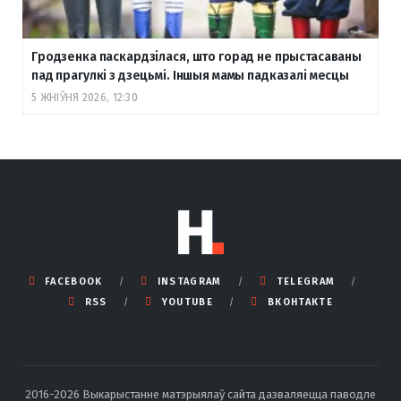
Гродзенка паскардзілася, што горад не прыстасаваны
пад прагулкі з дзецьмі. Іншыя мамы падказалі месцы
5 ЖНІЎНЯ 2026, 12:30
FACEBOOK
INSTAGRAM
TELEGRAM
RSS
YOUTUBE
ВКОНТАКТЕ
2016-2026 Выкарыстанне матэрыялаў сайта дазваляецца паводле