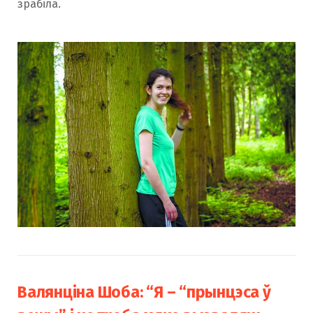
зрабіла.
Валянціна Шоба: “Я – “прынцэса ў