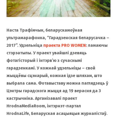
Наста Трафімчык, беларускамоўная
ультрамарафонка, “Гарадзенская беларусачка –
2017”. Удзельніца
праекта PRO WOMEN
: ламаючы
стэрэатыпы. У праект увайшлі дзевяць
фотагісторый і інтэрв’ю з сучаснымі
гарадзенкамі. У кожнай удзельніцы – свой
жыццёвы сцэнарый, кожная ідзе шляхам, што
выбрала сама. Фотавыставу можна паглядзець ў
Цэнтры гарадскога жыцця ад 19 верасня да 3
кастрычніка. Арганізавалі праект
HrodnaMediaRoom, інтэрнэт-партал
HrodnaLife, Беларуская асацыяцыя журналістаў.