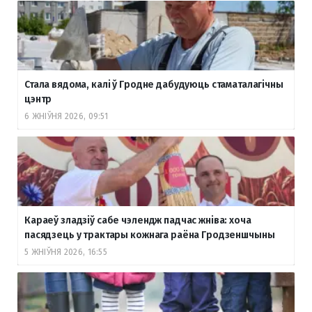
Стала вядома, калі ў Гродне дабудуюць стаматалагічны
цэнтр
6 ЖНІЎНЯ 2026, 09:51
Караеў зладзіў сабе чэлендж падчас жніва: хоча
пасядзець у трактары кожнага раёна Гродзеншчыны
5 ЖНІЎНЯ 2026, 16:55