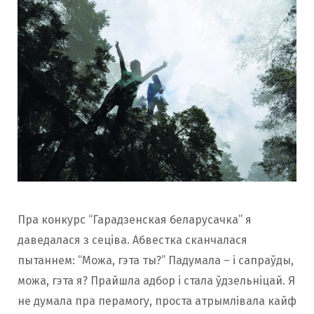
Пра конкурс “Гарадзенская беларусачка” я
даведалася з сеціва. Абвестка сканчалася
пытаннем: “Можа, гэта ты?” Падумала – і сапраўды,
можа, гэта я? Прайшла адбор і стала ўдзельніцай. Я
не думала пра перамогу, проста атрымлівала кайф