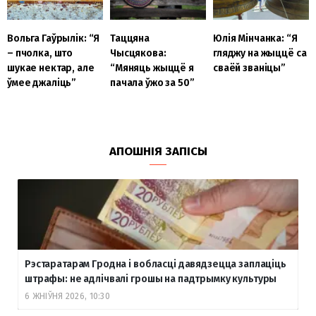
Вольга Гаўрылік: “Я
Таццяна
Юлія Мінчанка: “Я
– пчолка, што
Чысцякова:
гляджу на жыццё са
шукае нектар, але
“Мяняць жыццё я
сваёй званіцы”
ўмее джаліць”
пачала ўжо за 50”
АПОШНІЯ ЗАПІСЫ
Рэстаратарам Гродна і вобласці давядзецца заплаціць
штрафы: не адлічвалі грошы на падтрымку культуры
6 ЖНІЎНЯ 2026, 10:30