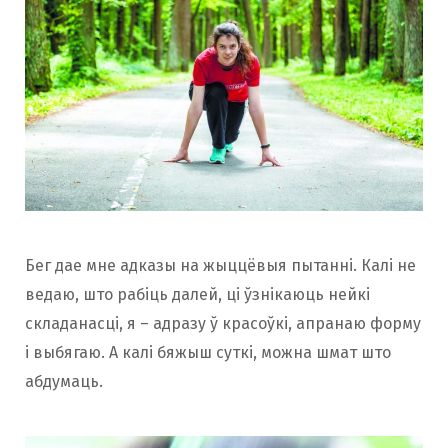
Бег дае мне адказы на жыццёвыя пытанні. Калі не
ведаю, што рабіць далей, ці ўзнікаюць нейкі
складанасці, я – адразу ў красоўкі, апранаю форму
і выбягаю. А калі бяжыш суткі, можна шмат што
абдумаць.