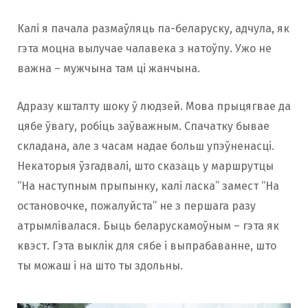
Калі я пачала размаўляць па-беларуску, адчула, як
гэта моцна вылучае чалавека з натоўпу. Ужо не
важна – мужчына там ці жанчына.
Адразу кшталту шоку ў людзей. Мова прыцягвае да
цябе ўвагу, робіць заўважным. Спачатку бывае
складана, але з часам надае больш упэўненасці.
Некаторыя ўзгадвалі, што сказаць у маршрутцы
“На наступным прыпынку, калі ласка” замест “На
остановочке, пожалуйста” не з першага разу
атрымлівалася. Быць беларускамоўным – гэта як
квэст. Гэта выклік для сябе і выпрабаванне, што
ты можаш і на што ты здольны.