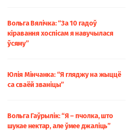
Вольга Вялічка: “За 10 гадоў
кіравання хоспісам я навучылася
ўсяму”
Юлія Мінчанка: “Я гляджу на жыццё
са сваёй званіцы”
Вольга Гаўрылік: “Я – пчолка, што
шукае нектар, але ўмее джаліць”