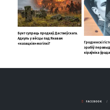
Бунт супраць продкаў Дастаеўскага.
Адкуль у вёсцы пад Янавам
Гродзенскі гіс
«казацкія» могілкі?
зрабіў перавыд
кіраўніка ўрад
FACEBOOK