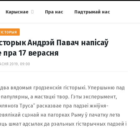
Карыснае
Пра нас
Падтрымай нас
ГІСТОРЫЯ
історык Андрэй Павач напісаў
 пра 17 верасня
АСНЯ 2019, 09:00
 два вядомыя гродзенскія гісторыкі. Упершыню пад
папулярны, а мастацкі твор. Гэты эксперымент,
млянога Труса” расказвае пра падзеі жніўня-
евялікай сцэнай на пагорках Рыму ў пачатку лета
чыць шмат адсылак да рэальных гістарычных падзей і