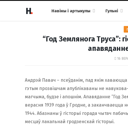
Навіны і артыкулы
Гульні
“Год Землянога Труса”: г
апавяданне
16 ВЕР
Андрэй Павач – псеўданім, пад якім хаваюцца
гэтым прозвішчам апублікаваны не навукова-
магчыма, будзе і апошнім. Апавяданне “Год Зе
верасня 1939 года ў Гродне, а заканчваецца н
1944. Абазнаны ў гісторыі горада чытач паба
месцаў лакальнай гродзенскай гісторыі.