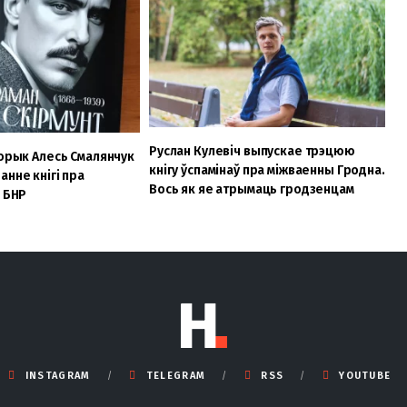
Руслан Кулевіч выпускае трэцюю
торык Алесь Смалянчук
кнігу ўспамінаў пра міжваенны Гродна.
анне кнігі пра
Вось як яе атрымаць гродзенцам
а БНР
INSTAGRAM
TELEGRAM
RSS
YOUTUBE