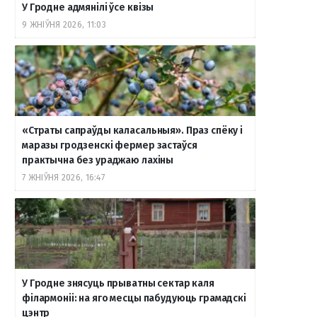
У Гродне адмянілі ўсе квізы
9 ЖНІЎНЯ 2026, 11:03
«Страты сапраўды каласальныя». Праз спёку і
маразы гродзенскі фермер застаўся
практычна без ураджаю лахіны
7 ЖНІЎНЯ 2026, 16:47
У Гродне знясуць прыватны сектар каля
філармоніі: на яго месцы пабудуюць грамадскі
цэнтр