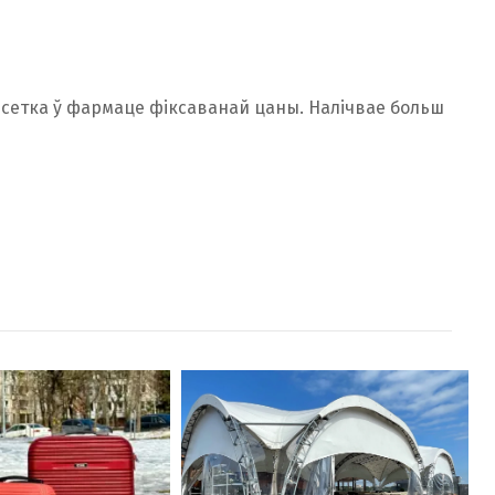
я сетка ў фармаце фіксаванай цаны. Налічвае больш