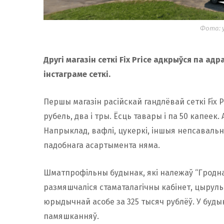
Фота: 
Другі магазін сеткі Fix Price адкрыўся па адр
інстаграме сеткі.
Першы магазін расійскай гандлёвай сеткі Fix P
рубель, два і тры. Ёсць тавары і па 50 капее
Напрыклад, вафлі, цукеркі, іншыя непсаваль
падобнага асартымента няма.
Шматпрофільны будынак, які належаў “Гродна А
размяшчаліся стаматалагічны кабінет, цырульня
юрыдычнай асобе за 325 тысяч рублёў. У будынк
памяшканняў.