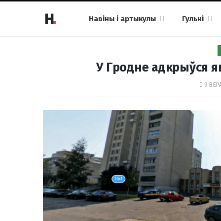
Навіны і артыкулы
Гульні
У Гродне адкрыўся яшч
9 ВЕР