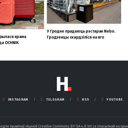
У Гродне прадаюць рэстаран Nebo.
дкрылася крама
Гродзенцы скардзіліся на яго
да OCHNIK
INSTAGRAM
TELEGRAM
RSS
YOUTUBE
ле правілаў ліцэнзіі Creative Commons BY-SA 4.0 Int са спасылкай на крын