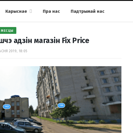
Карыснае
Пра нас
Падтрымай нас
МЕСЦЫ
э адзін магазін Fix Price
АСНЯ 2019, 18:05