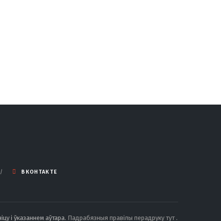
ВКОНТАКТЕ
іцу і ўказаннем аўтара.
Падрабязныя правілы перадруку тут
.