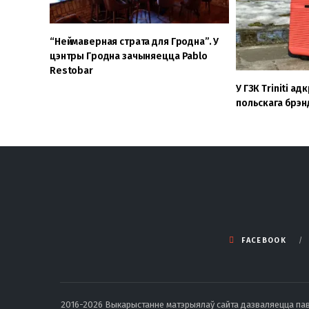
“Неймаверная страта для Гродна”. У
цэнтры Гродна зачыняецца Pablo
Restobar
У ГЗК Triniti а
польскага брэн
FACEBOOK
2016-2026 Выкарыстанне матэрыялаў сайта дазваляецца павод