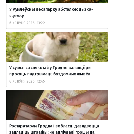
У Румлёўскім лесапарку абсталююць эка-
сцежку
6 ЖНІЎНЯ 2026, 13:22
У сувязі са спякотай у Гродне валанцёры
просяць падтрымаць бяздомных жывёл
6 ЖНІЎНЯ 2026, 12:45
Рэстаратарам Гродна і вобласці давядзецца
заплаціць штрафы: не адлічвалі грошы на