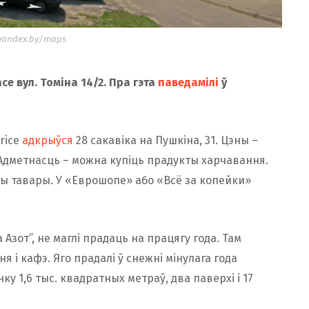
yandex.by/maps
асе вул. Томіна 14/2. Пра гэта
паведамілі
ў
rice
адкрыўся
28 сакавіка на Пушкіна, 31. Цэны –
к. Адметнасць – можна купіць прадукты харчавання.
ны тавары. У «Еврошопе» або «Всё за копейки»
зот”, не маглі прадаць на працягу года. Там
 і кафэ. Яго прадалі ў снежні мінулага года
у 1,6 тыс. квадратных метраў, два паверхі і 17