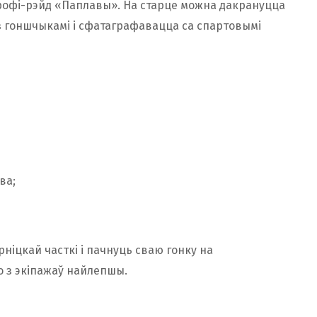
е трофі-рэйд «Паплавы». На старце можна дакрануцца
​​з гоншчыкамі і сфатаграфавацца са спартовымі
ва;
ніцкай часткі і пачнуць сваю гонку на
о з экіпажаў найлепшы.