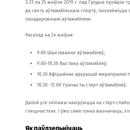
З 23 па 25 жніўня 2019 г. пад Гродна пройдз
да свету аўтамабільнага спорту, пазнаёміцца 
пазадарожнымі аўтамабілямі.
Расклад на 24 жніўня:
9.00 Шыхтаванне аўтамабіляў;
9.00-10.30 Выстава аўтамабіляў;
10.30 Афіцыйнае адкрыццё мерапрыемст
10.30 -12.00 Урачысты старт аўтамабіляў.
Далей усе экіпажы накіруюцца на старт спабор
спецучастках. І ўжо сама гонка вызначыць, хт
Як паўдзельнічаць