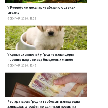
У Румлёўскім лесапарку абсталююць эка-
сцежку
6 ЖНІЎНЯ 2026, 13:22
У сувязі са спякотай у Гродне валанцёры
просяць падтрымаць бяздомных жывёл
6 ЖНІЎНЯ 2026, 12:45
Рэстаратарам Гродна і вобласці давядзецца
заплаціць штрафы: не адлічвалі грошы на