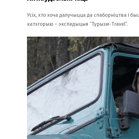
Усіх, хто хоча далучыцца да спаборніцтва і 
катэгорыю – экспедыцыя “Турызм-Travel”.