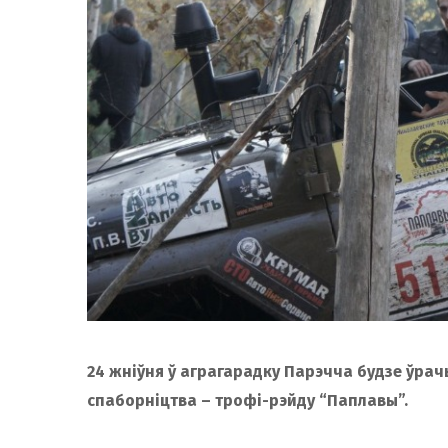
24 жніўня ў аграгарадку Парэчча будзе ўра
спаборніцтва – трофі-рэйду “Паплавы”.