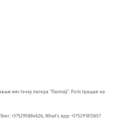
ым мястэчку лагера “Паплаў”. Рэгістрацыя на
er: +375295884626, What’s app: +375291813657