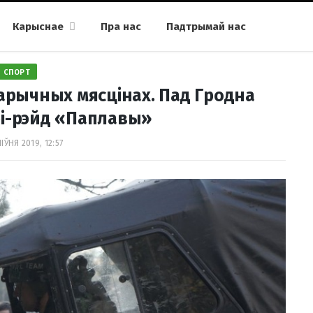
Карыснае
Пра нас
Падтрымай нас
СПОРТ
тарычных мясцінах. Пад Гродна
і-рэйд «Паплавы»
ІЎНЯ 2019, 12:57