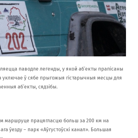
ецца паводле легенды, у якой аб’екты прапісаны
Ён уключае ў сябе прыгожыя гістарычныя месцы для
енныя аб’екты, сядзібы.
м маршруце працягласцю больш за 200 км на
ага ўезду – парк «Аўгустоўскі канал». Большая