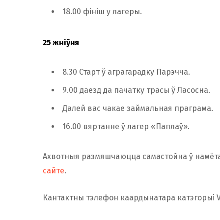
18.00 фініш у лагеры.
25 жніўня
8.30 Старт ў аграгарадку Парэчча.
9.00 даезд да пачатку трасы ў Ласосна.
Далей вас чакае займальная праграма.
16.00 вяртанне ў лагер «Паплаў».
Ахвотныя размяшчаюцца самастойна ў намётав
сайте
.
Кантактны тэлефон каардынатара катэгорыі Vib