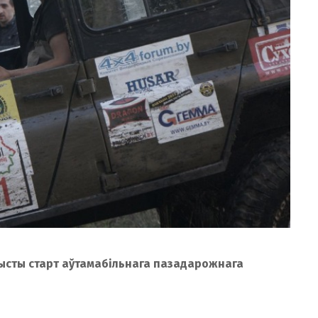
чысты старт аўтамабільнага пазадарожнага