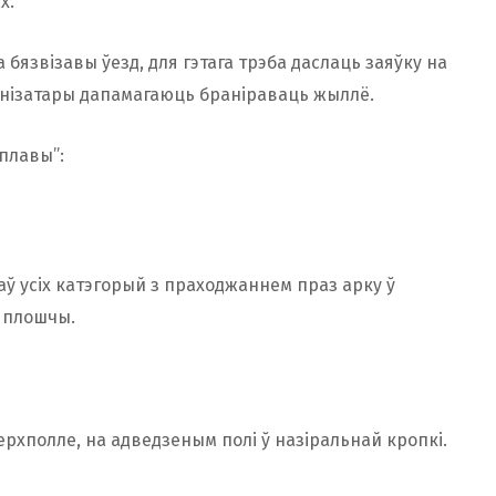
х.
язвізавы ўезд, для гэтага трэба даслаць заяўку на
анізатары дапамагаюць браніраваць жыллё.
плавы”:
аў усіх катэгорый з праходжаннем праз арку ў
 плошчы.
ерхполле, на адведзеным полі ў назіральнай кропкі.