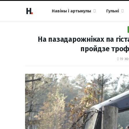
Навіны і артыкулы
Гульні
На пазадарожніках па гіс
пройдзе троф
19 ЖН