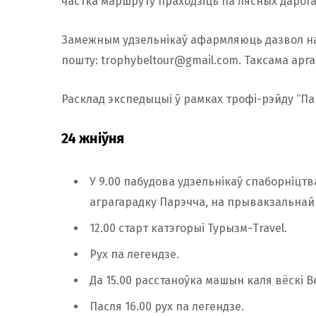
частка маршруту праходзіць па лясных дарога
Замежным удзельнікаў афармляюць дазвол на б
пошту:
trophybeltour@gmail.com
. Таксама арг
Расклад экспедыцыі ў рамках трофі-рэйду “Па
24 жніўня
У 9.00 пабудова удзельнікаў спаборніцтв
аграгарадку Парэчча, на прывакзальнай
12.00 старт катэгорыі Турызм-Travel.
Рух па легендзе.
Да 15.00 расстаноўка машын каля вёскі В
Пасля 16.00 рух па легендзе.