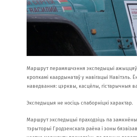
Маршрут перамяшчэння экспедыцыі ажыццяўля
кропкамі каардынатаў у навігацыі Навітэль. 
наведвання: цэрквы, касцёлы, гістарычныя ва
Экспедыцыя не носіць спаборніцкі характар.
Маршрут экспедыцыі праходзіць па замкнёны
тэрыторыі Гродзенскага раёна і зоны бязвізав