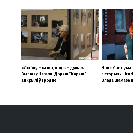
«Любоў – хатка, коцік – душа».
Новы Свет у ма
Выставу Наталлі Дораш “Карані”
гісторыях. Hrodn
адкрылі ў Гродне
Влада Шамава п