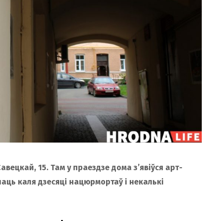
вецкай, 15. Там у праездзе дома з’явіўся арт-
чаць каля дзесяці нацюрмортаў і некалькі