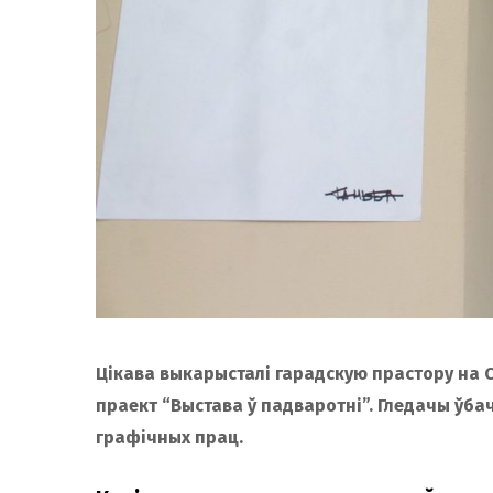
Цікава выкарысталі гарадскую прастору на Са
праект “Выстава ў падваротні”. Гледачы ўба
графічных прац.