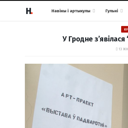
Навіны і артыкулы
Гульні
КУ
У Гродне з’явілася
13 ЖН