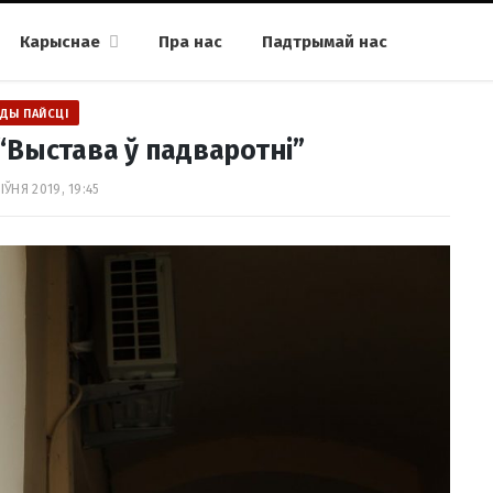
Карыснае
Пра нас
Падтрымай нас
ДЫ ПАЙСЦІ
 “Выстава ў падваротні”
ІЎНЯ 2019, 19:45