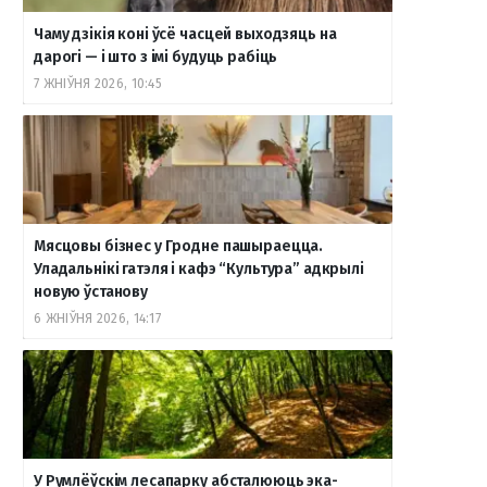
Чаму дзікія коні ўсё часцей выходзяць на
дарогі — і што з імі будуць рабіць
7 ЖНІЎНЯ 2026, 10:45
Мясцовы бізнес у Гродне пашыраецца.
Уладальнікі гатэля і кафэ “Культура” адкрылі
новую ўстанову
6 ЖНІЎНЯ 2026, 14:17
У Румлёўскім лесапарку абсталююць эка-