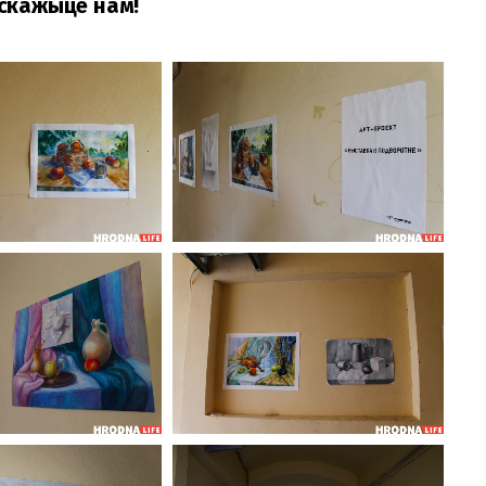
аскажыце нам!