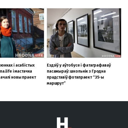
люнках і асабістых
Ездзіў у аўтобусе і фатаграфаваў
a.life і мастачка
пасажыраў: школьнік з Гродна
ачалі новы праект
прадставіў фотапраект “35-ы
маршрут”