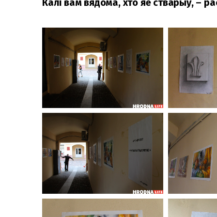
Калі вам вядома, хто яе стварыў, – р