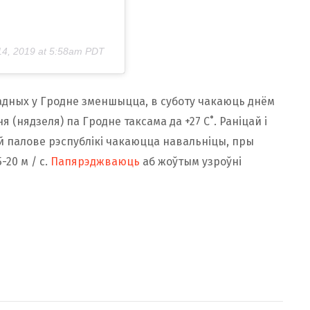
14, 2019 at 5:58am PDT
хадных у Гродне зменшыцца, в суботу чакаюць днём
я (нядзеля) па Гродне таксама да +27 С˚. Раніцай і
й палове рэспублікі чакаюцца навальніцы, пры
20 м / с.
Папярэджваюць
аб жоўтым узроўні