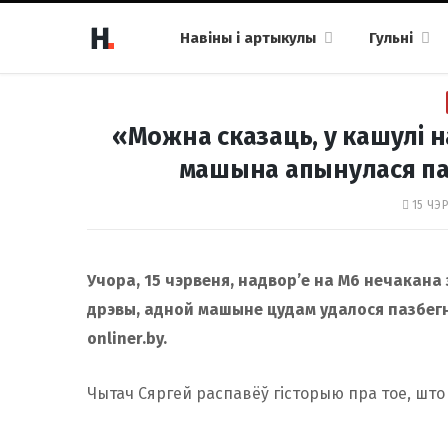
Навіны і артыкулы
Гульні
«Можна сказаць, у кашулі на
машына апынулася пам
15 ЧЭР
Учора, 15 чэрвеня, надвор’е на М6 нечакана 
дрэвы, адной машыне цудам удалося пазбегн
onliner.by.
Чытач Сяргей распавёў гісторыю пра тое, што 