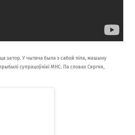
а затор. У чытача была з сабой піла, машыну
прыбылі супрацоўнікі МНС. Па словах Сяргея,