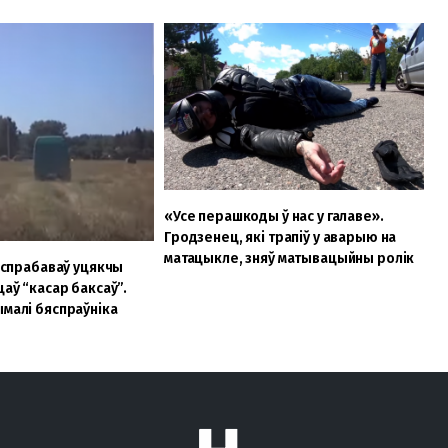
«Усе перашкоды ў нас у галаве».
Гродзенец, які трапіў у аварыю на
матацыкле, зняў матывацыйны ролік
, спрабаваў уцякчы
цаў “касар баксаў”.
ымалі бяспраўніка