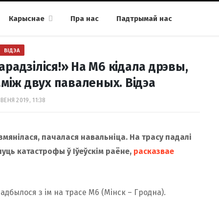
Карыснае
Пра нас
Падтрымай нас
ВІДЭА
радзіліся!» На М6 кідала дрэвы,
іж двух паваленых. Відэа
ВЕНЯ 2019, 11:38
змянілася, пачалася навальніца. На трасу падалі
уць катастрофы ў Іўеўскім раёне,
расказвае
адбылося з ім на трасе М6 (Мінск – Гродна).