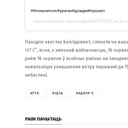
#Апокалипсис#ураган#дождик#прошел
A post shared by
сергей
(@buker5779537) on
Jun 
Паводле звестак Белгідрамет, спякота на вы
+27 С˚, ясна, з зменнай воблачнасцю, 16 чэрвен
днём 16 чэрвеня ў асобных раёнах на заходня
навальніцах узмацненне ветру парывамі да 15-
небяспекі.
АЎТО
ВІДЭА
НАДВОР'Е
РАІМ ПАЧЫТАЦЬ