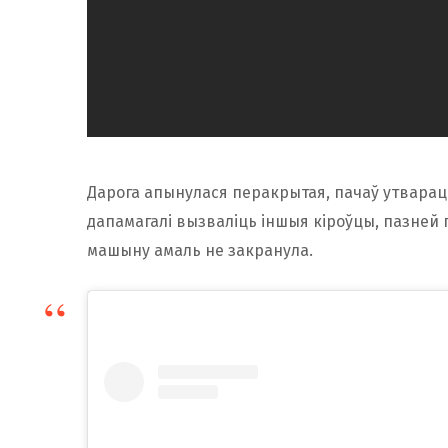
Дарога апынулася перакрытая, пачаў утварацц
дапамагалі вызваліць іншыя кіроўцы, пазней 
машыну амаль не закранула.