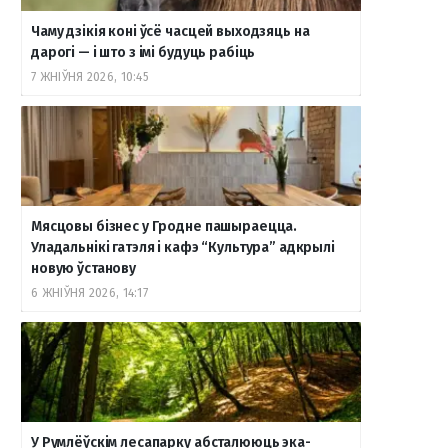
Чаму дзікія коні ўсё часцей выходзяць на
дарогі — і што з імі будуць рабіць
7 ЖНІЎНЯ 2026, 10:45
Мясцовы бізнес у Гродне пашыраецца.
Уладальнікі гатэля і кафэ “Культура” адкрылі
новую ўстанову
6 ЖНІЎНЯ 2026, 14:17
У Румлёўскім лесапарку абсталююць эка-