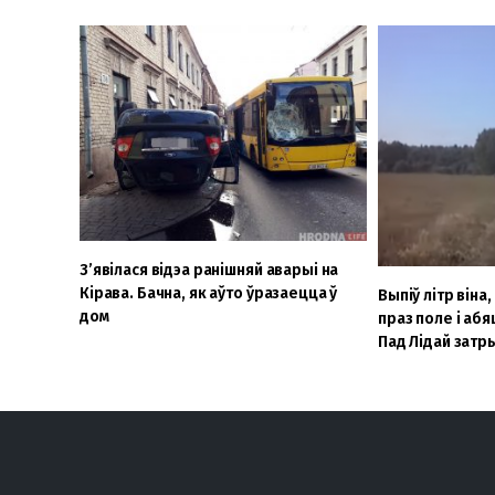
З’явілася відэа ранішняй аварыі на
Кірава. Бачна, як аўто ўразаецца ў
Выпіў літр віна
дом
праз поле і абя
Пад Лідай затр