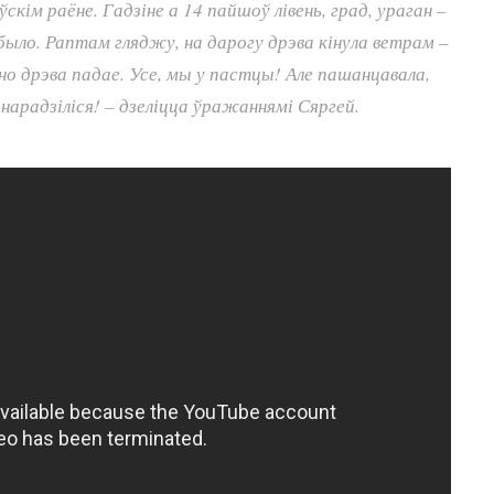
еўскім раёне. Гадзіне а 14 пайшоў лівень, град, ураган –
было. Раптам гляджу, на дарогу дрэва кінула ветрам –
но дрэва падае. Усе, мы у пастцы! Але пашанцавала,
нарадзіліся! – дзеліцца ўражаннямі Сяргей.