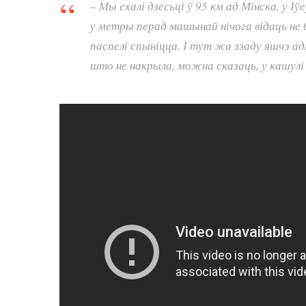
– Мы ехалі дзесьці ў 95 км ад Мінска, у Іў
у метры перад машынай нічога відаць не 
паспелі спыніцца. І тут жа ззаду яшчэ ад
што не накрыла, можна сказаць, у кашулі 