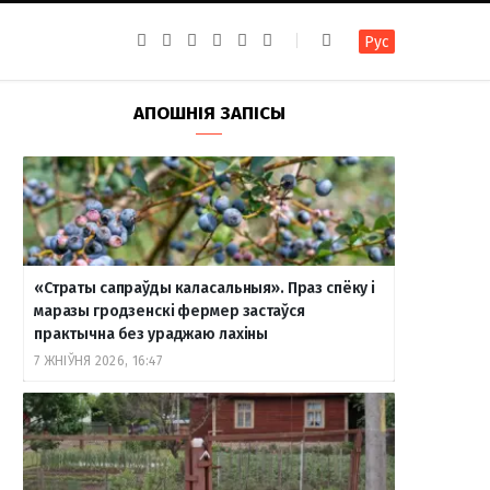
F
I
T
R
Y
В
Рус
a
n
e
S
o
к
c
s
l
S
u
о
e
t
e
T
н
b
a
g
u
т
АПОШНІЯ ЗАПІСЫ
o
g
r
b
а
o
r
a
e
к
k
a
m
т
m
е
«Страты сапраўды каласальныя». Праз спёку і
маразы гродзенскі фермер застаўся
практычна без ураджаю лахіны
7 ЖНІЎНЯ 2026, 16:47