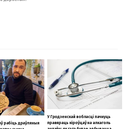
У Гродзенскай вобласці пачнуць
правяраць кіроўцаў на алкаголь
аў рабіць драўляныя
анлайн: як гэта будзе адбывацца