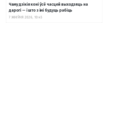
Чаму дзікія коні ўсё часцей выходзяць на
дарогі — і што з імі будуць рабіць
7 ЖНІЎНЯ 2026, 10:45