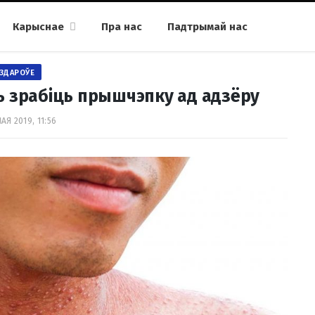
Карыснае
Пра нас
Падтрымай нас
ЗДАРОЎЕ
 зрабіць прышчэпку ад адзёру
МАЯ 2019, 11:56