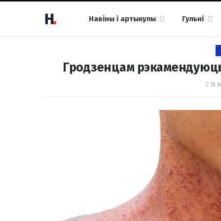
Навіны і артыкулы
Гульні
Гродзенцам рэкамендуюць
15 