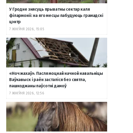
У Гродне знясуць прыватны сектар каля
філармоніі: на яго месцы пабудуюць грамадскі
цэнтр
7 ЖНІЎНЯ 2026, 15:05
«Ноч жахаў». Пасля моцнай начной навальніцы
Ваўкавыск і раён засталіся без святла,
пашкоджаны паўсотні дамоў
7 ЖНІЎНЯ 2026, 12:56