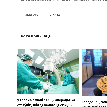
ЗДАРОЎЕ
ЦІКАВА
РАІМ ПАЧЫТАЦЬ
У Гродне пачалі рабіць аперацыі на
Гродзенец пач
страўнік, якія дазваляюць скінуць