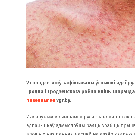
У горадзе зноў зафіксаваны ўспышкі адзёру.
Гродна і Гродзенскага раёна Яніны Шарэнда
паведамляе
vgr.by.
У асноўным крыніцамі віруса становяцца людз
адпачынкаў адмыслоўцы раяць зрабіць прышчэ
апошніх назіраннях, часцей на адзёр хварэюц