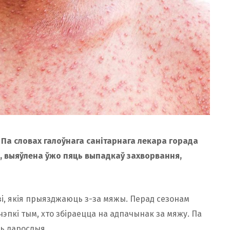
 Па словах галоўнага санітарнага лекара горада
, выяўлена ўжо пяць выпадкаў захворвання,
і, якія прыязджаюць з-за мяжы. Перад сезонам
пкі тым, хто збіраецца на адпачынак за мяжу. Па
ь дарослыя.