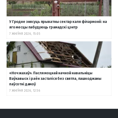
У Гродне знясуць прыватны сектар каля філармоніі: на
яго месцы пабудуюць грамадскі цэнтр
7 ЖНІЎНЯ 2026, 15:05
«Ноч жахаў». Пасля моцнай начной навальніцы
Ваўкавыск і раён засталіся без святла, пашкоджаны
паўсотні дамоў
7 ЖНІЎНЯ 2026, 12:56