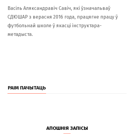
Васіль Аляксандравіч Савіч, які ўзначальваў
СДЮШАР з верасня 2016 года, працягне працу ў
футбольнай школе ў якасці інструктара-
метадыста.
РАІМ ПАЧЫТАЦЬ
АПОШНІЯ ЗАПІСЫ