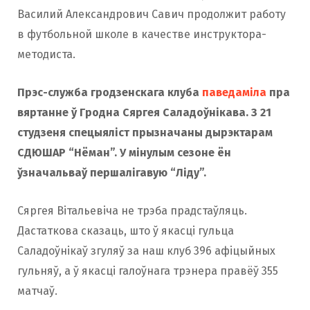
Василий Александрович Савич продолжит работу
в футбольной школе в качестве инструктора-
методиста.
Прэс-служба гродзенскага клуба
паведаміла
пра
вяртанне ў Гродна Сяргея Саладоўнікава. З 21
студзеня спецыяліст прызначаны дырэктарам
СДЮШАР “Нёман”. У мінулым сезоне ён
ўзначальваў першалігавую “Ліду”.
Сяргея Вітальевіча не трэба прадстаўляць.
Дастаткова сказаць, што ў якасці гульца
Саладоўнікаў згуляў за наш клуб 396 афіцыйных
гульняў, а ў якасці галоўнага трэнера правёў 355
матчаў.