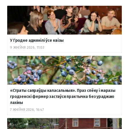
У Гродне адмянілі ўсе квізы
9 ЖНІЎНЯ 2026, 11:03
«Страты сапраўды каласальныя». Праз спёку і маразы
гродзенскі фермер застаўся практычна без ураджаю
лахіны
7 ЖНІЎНЯ 2026, 16:47