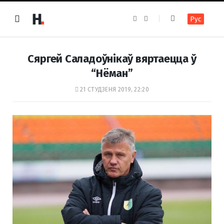
F
I
Рус
a
n
c
s
e
t
b
a
o
g
Сяргей Саладоўнікаў вяртаецца ў
o
r
k
a
“Нёман”
m
21 СТУДЗЕНЯ 2019, 22:20