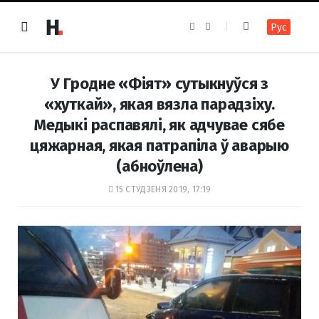
F
I
Рус
a
n
c
s
e
t
b
a
o
g
У Гродне «Фіят» сутыкнуўся з
o
r
k
a
«хуткай», якая вязла парадзіху.
m
Медыкі распавялі, як адчувае сябе
цяжарная, якая патрапіла ў аварыю
(абноўлена)
15 СТУДЗЕНЯ 2019, 17:19