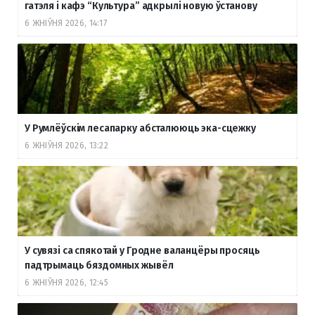
гатэля і кафэ “Культура” адкрылі новую ўстанову
6 ЖНІЎНЯ 2026, 14:17
У Румлёўскім лесапарку абсталююць эка-сцежку
6 ЖНІЎНЯ 2026, 13:22
У сувязі са спякотай у Гродне валанцёры просяць
падтрымаць бяздомных жывёл
6 ЖНІЎНЯ 2026, 12:45