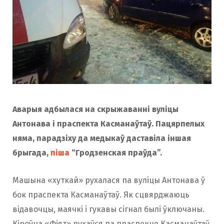
Аварыя адбылася на скрыжаванні вуліцы
Антонава і праспекта Касманаўтаў. Пацярпелых
няма, парадзіху да медыкаў даставіла іншая
брыгада,
піша
“Гродзенская праўда”.
Машына «хуткай» рухалася па вуліцы Антонава ў
бок праспекта Касманаўтаў. Як сцвярджаюць
відавочцы, маячкі і гукавы сігнал былі ўключаны.
Кіроўца «Фіят» рухаўся па праспекце Касманаўтаў