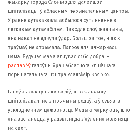
жыхарку горада Слоніма для далейшай
шпіталізацыі ў абласным перынатальным цэнтры.
У раёне аўтавакзала адбылося сутыкненне з
легкавым аўтамабілем. Паводле слоў жанчыны,
яна нават не адчула ўдар. Больш за тое, ніякіх
траўмаў не атрымала. Пагроз для цяжарнасці
няма. Будучая мама адчувае сябе добра, –
распавёў
галоўны ўрач абласнога клінічнага
перынатальнага цэнтра Уладзімір Звярко.
Галоўны лекар падкрэсліў, што жанчыну
шпіталізавалі не з прычыны родаў, а ў сувязі з
ускладненнем цяжарнасці. Медыкі мяркуюць, што
яна застанецца ў радзільні да з’яўлення маляняці
на свет.