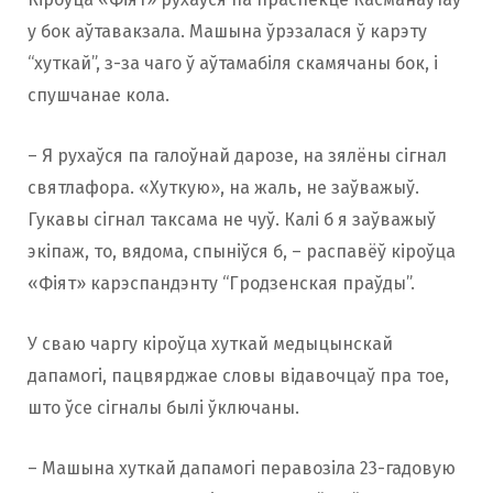
у бок аўтавакзала. Машына ўрэзалася ў карэту
“хуткай”, з-за чаго ў аўтамабіля скамячаны бок, і
спушчанае кола.
– Я рухаўся па галоўнай дарозе, на зялёны сігнал
святлафора. «Хуткую», на жаль, не заўважыў.
Гукавы сігнал таксама не чуў. Калі б я заўважыў
экіпаж, то, вядома, спыніўся б, – распавёў кіроўца
«Фіят» карэспандэнту “Гродзенская праўды”.
У сваю чаргу кіроўца хуткай медыцынскай
дапамогі, пацвярджае словы відавочцаў пра тое,
што ўсе сігналы былі ўключаны.
– Машына хуткай дапамогі перавозіла 23-гадовую