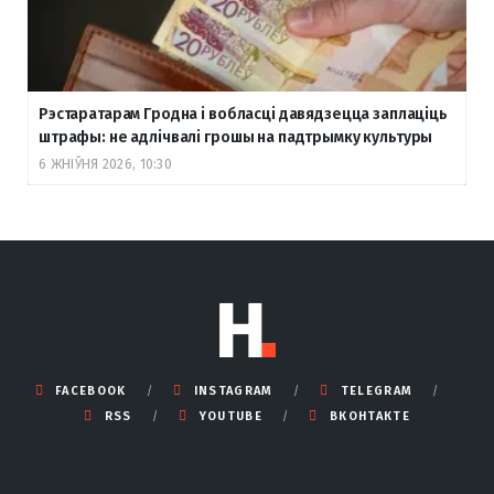
Рэстаратарам Гродна і вобласці давядзецца заплаціць
штрафы: не адлічвалі грошы на падтрымку культуры
6 ЖНІЎНЯ 2026, 10:30
FACEBOOK
INSTAGRAM
TELEGRAM
RSS
YOUTUBE
ВКОНТАКТЕ