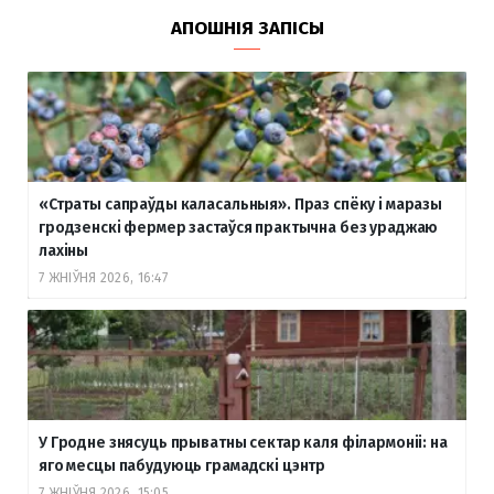
АПОШНІЯ ЗАПІСЫ
«Страты сапраўды каласальныя». Праз спёку і маразы
гродзенскі фермер застаўся практычна без ураджаю
лахіны
7 ЖНІЎНЯ 2026, 16:47
У Гродне знясуць прыватны сектар каля філармоніі: на
яго месцы пабудуюць грамадскі цэнтр
7 ЖНІЎНЯ 2026, 15:05