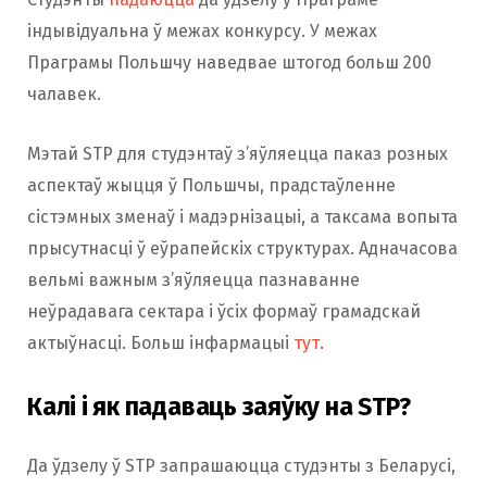
індывідуальна ў межах конкурсу. У межах
Праграмы Польшчу наведвае штогод больш 200
чалавек.
Мэтай STP для студэнтаў з’яўляецца паказ розных
аспектаў жыцця ў Польшчы, прадстаўленне
сістэмных зменаў і мадэрнізацыі, а таксама вопыта
прысутнасці ў еўрапейскіх структурах. Адначасова
вельмі важным з’яўляецца пазнаванне
неўрадавага сектара і ўсіх формаў грамадскай
актыўнасці. Больш інфармацыі
тут
.
Калі і як падаваць заяўку на STP?
Да ўдзелу ў STP запрашаюцца студэнты з Беларусі,