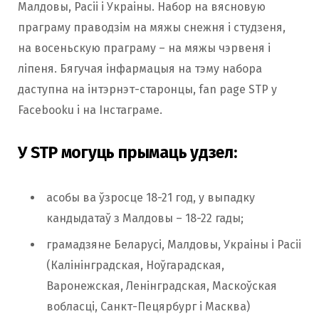
Малдовы, Расіі і Украіны. Набор на вясновую
праграму праводзім на мяжы снежня і студзеня,
на восеньскую праграму – на мяжы чэрвеня і
ліпеня. Бягучая інфармацыя на тэму набора
даступна на інтэрнэт-старонцы, fan page STP у
Facebooku і на Інстаграме.
У STP могуць прымаць удзел:
асобы ва ўзросце 18-21 год, у выпадку
кандыдатаў з Малдовы – 18-22 гады;
грамадзяне Беларусі, Малдовы, Украіны і Расіі
(Калінінградская, Ноўгарадская,
Варонежская, Ленінградская, Маскоўская
вобласці, Санкт-Пецярбург і Масква)