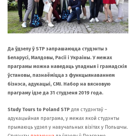
Да ўдзелу ў STP запрашаюцца студэнты з
Беларусі, Малдовы, Расіі і Украіны. У межах
праграмы можна наведаць уладныя і грамадскія
ўстановы, пазнаёміцца з функцыянаваннем
бізнэса, адукацыі, СМІ. Набор на вясновую
праграму ідзе да 31 студзеня 2019 года.
Study Tours to Poland STP
для студэнтаў –
адукацыйная праграма, у межах якой студэнты
прымаюць удзел у навучальных візітах у Польшчы.
Студэнты
падаюцца
да ўдзелу ў Праграме