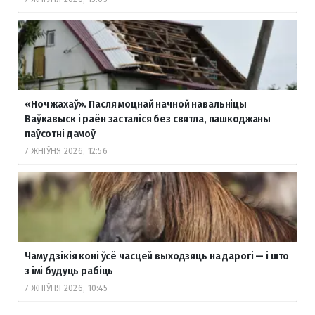
«Ноч жахаў». Пасля моцнай начной навальніцы
Ваўкавыск і раён засталіся без святла, пашкоджаны
паўсотні дамоў
7 ЖНІЎНЯ 2026, 12:56
Чаму дзікія коні ўсё часцей выходзяць на дарогі — і што
з імі будуць рабіць
7 ЖНІЎНЯ 2026, 10:45