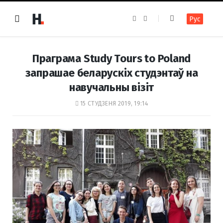
F
I
Рус
a
n
c
s
e
t
b
a
o
g
Праграма Study Tours to Poland
o
r
k
a
запрашае беларускіх студэнтаў на
m
навучальны візіт
15 СТУДЗЕНЯ 2019, 19:14