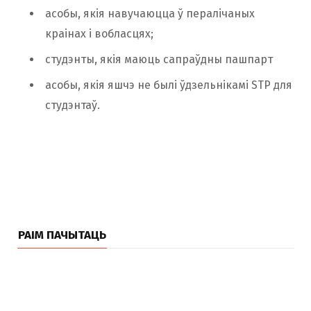
асобы, якія навучаюцца ў пералічаных
краінах і вобласцях;
студэнты, якія маюць сапраўдны пашпарт
асобы, якія яшчэ не былі ўдзельнікамі STP для
студэнтаў.
РАІМ ПАЧЫТАЦЬ