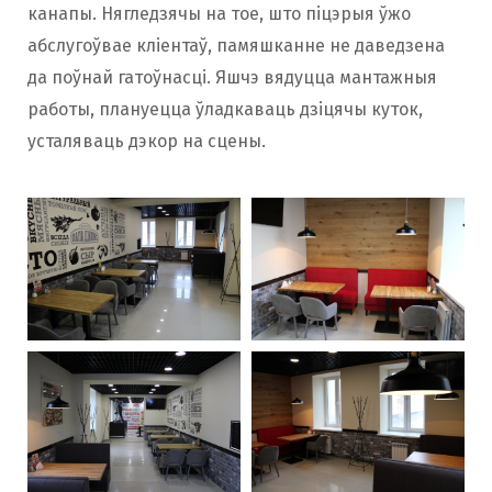
канапы. Нягледзячы на ​​тое, што піцэрыя ўжо
абслугоўвае кліентаў, памяшканне не даведзена
да поўнай гатоўнасці. Яшчэ вядуцца мантажныя
работы, плануецца ўладкаваць дзіцячы куток,
усталяваць дэкор на сцены.