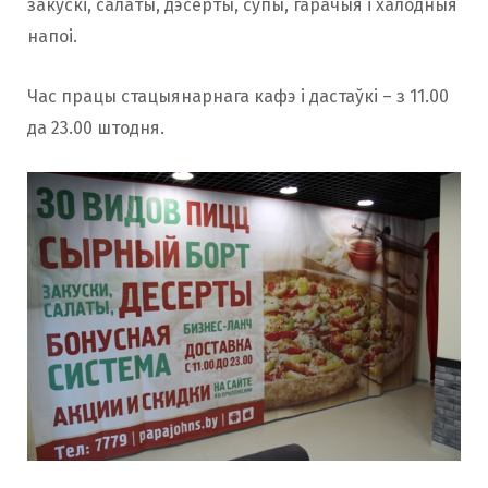
закускі, салаты, дэсерты, супы, гарачыя і халодныя
напоі.
Час працы стацыянарнага кафэ і дастаўкі – з 11.00
да 23.00 штодня.