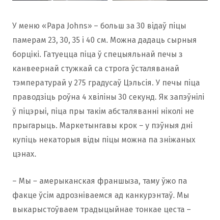
У меню «Papa Johns» – больш за 30 відаў піцы
памерам 23, 30, 35 і 40 см. Можна дадаць сырныя
борцікі. Гатуецца піца ў спецыяльнай печы з
канвеернай стужкай са строга ўсталяванай
тэмпературай у 275 градусаў Цэльсія. У печы піца
праводзіць роўна 4 хвіліны 30 секунд. Як запэўнілі
ў піцэрыі, піца пры такім абсталяванні ніколі не
прыгарыць. Маркетынгавы крок – у пэўныя дні
купіць некаторыя віды піцы можна па зніжаных
цэнах.
– Мы – амерыканская франшыза, таму ўжо па
факце ўсім адрозніваемся ад канкурэнтаў. Мы
выкарыстоўваем традыцыйнае тонкае цеста –