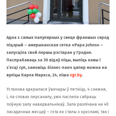
Адна з самых папулярных у свеце франшыз сярод
піцэрый – амерыканская сетка «Papa Johns» –
запусціла свой першы рэстаран у Гродне.
Паспрабаваць за 30 відаў піцы, выпіць кавы і
з’есці суп, замовіць бізнес-ланч цяпер можна на
вуліцы Карла Маркса, 24, піша
vgr.by
.
Установа адкрылася ўвечары ў пятніцу, 4 снежня,
і, па словах персаналу, ужо паспела сабраць
поўную залу наведвальнікаў. Зала разлічана на 40
пасадачных месцаў – гэта як сталы з крэсламі, так і