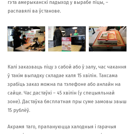
гэта амерыканскі падыход у вырабе піцы, –
распавялі ва ўстанове.
Калі заказваць піцу з сабой або ў залу, час чакання
ў такім выпадку складае каля 15 хвілін. Таксама
зрабіць заказ можна па тэлефоне або анлайн на
сайце. Час дастаўкі – 45 хвілін (у спецыяльнай
зоне). Дастаўка бясплатная пры суме замовы звыш
15 рублёў.
Акрамя таго, прапануюцца халодныя і гарачыя