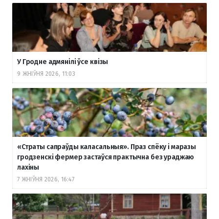
У Гродне адмянілі ўсе квізы
9 ЖНІЎНЯ 2026, 11:03
«Страты сапраўды каласальныя». Праз спёку і маразы
гродзенскі фермер застаўся практычна без ураджаю
лахіны
7 ЖНІЎНЯ 2026, 16:47