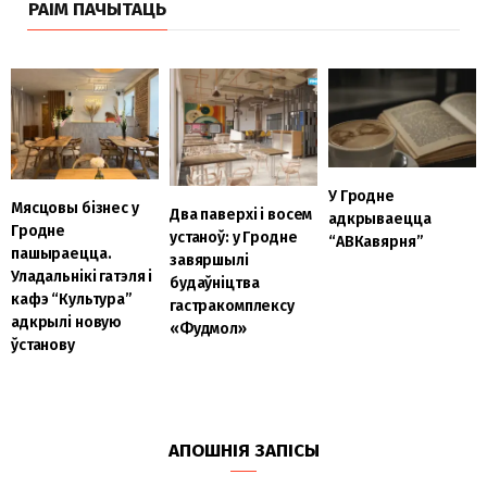
РАІМ ПАЧЫТАЦЬ
У Гродне
Мясцовы бізнес у
Два паверхі і восем
адкрываецца
Гродне
устаноў: у Гродне
“АВКавярня”
пашыраецца.
завяршылі
Уладальнікі гатэля і
будаўніцтва
кафэ “Культура”
гастракомплексу
адкрылі новую
«Фудмол»
ўстанову
АПОШНІЯ ЗАПІСЫ