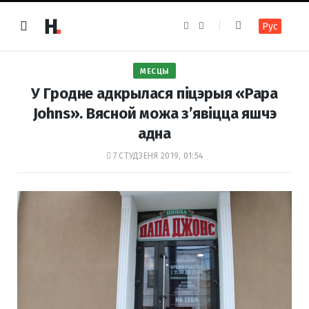
F
I
Рус
a
n
c
s
e
t
b
a
o
g
МЕСЦЫ
o
r
k
a
У Гродне адкрылася піцэрыя «Papa
m
Johns». Вясной можа з’явіцца яшчэ
адна
7 СТУДЗЕНЯ 2019, 01:54