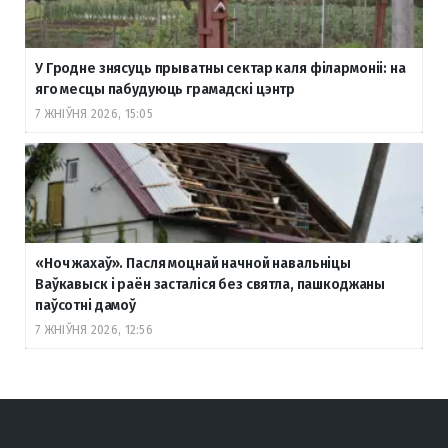
У Гродне знясуць прыватны сектар каля філармоніі: на
яго месцы пабудуюць грамадскі цэнтр
7 ЖНІЎНЯ 2026, 15:05
«Ноч жахаў». Пасля моцнай начной навальніцы
Ваўкавыск і раён засталіся без святла, пашкоджаны
паўсотні дамоў
7 ЖНІЎНЯ 2026, 12:56