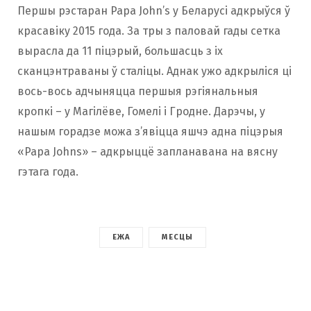
Першы рэстаран Papa John’s у Беларусі адкрыўся ў
красавіку 2015 года. За тры з паловай гады сетка
вырасла да 11 піцэрый, большасць з іх
сканцэнтраваны ў сталіцы. Аднак ужо адкрыліся ці
вось-вось адчыняцца першыя рэгіянальныя
кропкі – у Магілёве, Гомелі і Гродне. Дарэчы, у
нашым горадзе можа з’явіцца яшчэ адна піцэрыя
«Papa Johns» – адкрыццё запланавана на вясну
гэтага года.
ЕЖА
МЕСЦЫ