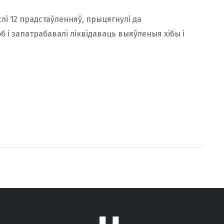
і 12 прадстаўленняў, прыцягнулі да
 і запатрабавалі ліквідаваць выяўленыя хібы і