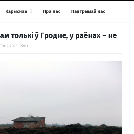
Карыснае
Пра нас
Падтрымай нас
м толькі ў Гродне, у раёнах – не
ЕЖНЯ 2018, 15:01