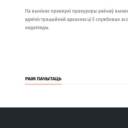
Па выніках праверкі пракуроры раёнаў вынесл
адміністрацыйнай адказнасці 5 службовых асоб
недагляды.
РАІМ ПАЧЫТАЦЬ