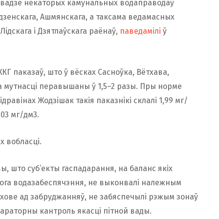
 вадзе некаторых камунальных водаправодаў
адзенскага, Ашмянскага, а таксама ведамасных
Лідскага і Дзятлаўскага раёнаў,
паведамілі
ў
КГ паказаў, што ў вёсках Сасноўка, Вётхава,
па мутнасці перавышаны ў 1,5–2 разы. Пры норме
дравінах Жодзішак такія паказнікі склалі 1,99 мг/
,03 мг/дм3.
х вобласці.
, што суб’екты гаспадарання, на баланс якіх
нога водазабеспячэння, не выконвалі належным
 ахове ад забруджанняў, не забяспечылі рэжым зонаў
араторны кантроль якасці пітной вады.