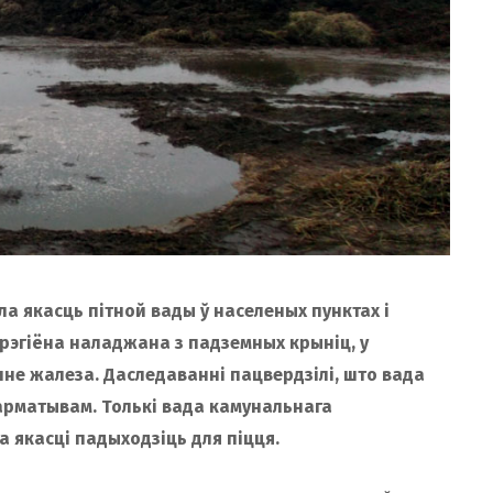
а якасць пітной вады ў населеных пунктах і
рэгіёна наладжана з падземных крыніц, у
не жалеза. Даследаванні пацвердзілі, што вада
нарматывам. Толькі вада камунальнага
 якасці падыходзіць для піцця.