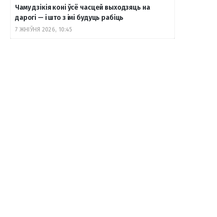
Чаму дзікія коні ўсё часцей выходзяць на
дарогі — і што з імі будуць рабіць
7 ЖНІЎНЯ 2026, 10:45