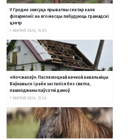
У Гродне знясуць прыватны сектар каля
філармоніі: на яго месцы пабудуюць грамадскі
цэнтр
7 ЖНІЎНЯ 2026, 15:05
«Ноч жахаў». Пасля моцнай начной навальніцы
Ваўкавыск і раён засталіся без святла,
пашкоджаны паўсотні дамоў
7 ЖНІЎНЯ 2026, 12:56