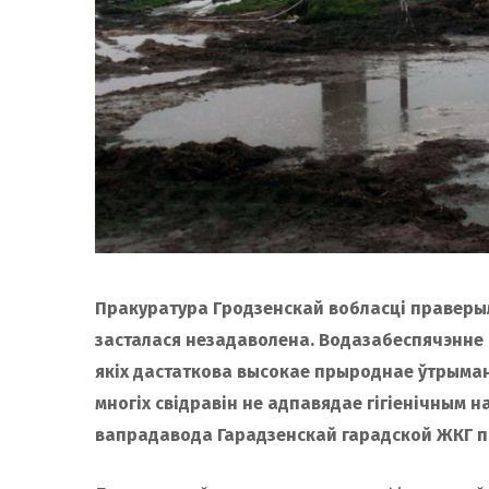
Пракуратура Гродзенскай вобласці праверыл
засталася незадаволена. Водазабеспячэнне 
якіх дастаткова высокае прыроднае ўтрыман
многіх свідравін не адпавядае гігіенічным 
вапрадавода Гарадзенскай гарадской ЖКГ па