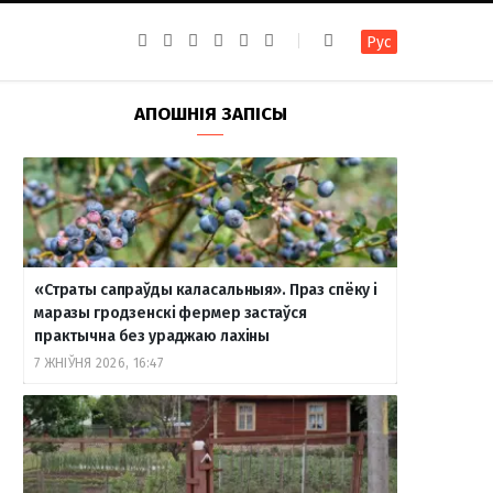
F
I
T
R
Y
В
Рус
a
n
e
S
o
к
c
s
l
S
u
о
e
t
e
T
н
b
a
g
u
т
АПОШНІЯ ЗАПІСЫ
o
g
r
b
а
o
r
a
e
к
k
a
m
т
m
е
«Страты сапраўды каласальныя». Праз спёку і
маразы гродзенскі фермер застаўся
практычна без ураджаю лахіны
7 ЖНІЎНЯ 2026, 16:47