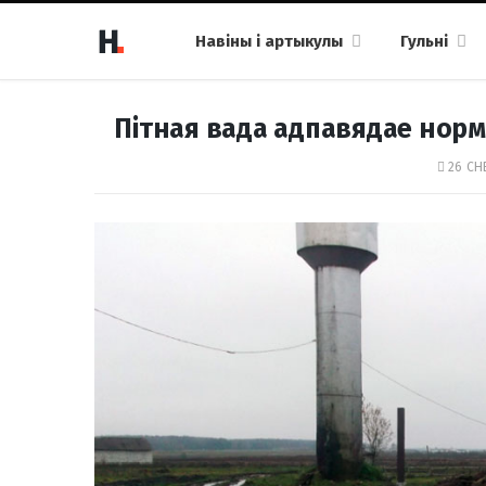
Навіны і артыкулы
Гульні
Пітная вада адпавядае норма
26 СН