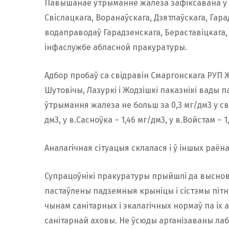
Павышанае ўтрыманне жалеза зафіксавана ў
Свіслацкага, Воранаўскага, Дзятлаўскага, Гар
водаправодаў Гарадзенскага, Бераставіцкага, 
інфаслужбе абласной пракуратуры.
Адбор пробаў са свідравін Смаргонскага РУП Ж
Шутовічы, Лазуркі і Жодзішкі паказнікі вады 
ўтрымання жалеза не больш за 0,3 мг/дм3 у сві
дм3, у в.Сасноўка – 1,46 мг/дм3, у в.Войстам – 1
Аналагічная сітуацыя склалася і ў іншых раёна
Супрацоўнікі пракуратуры прыйшлі да высновы
пастаўлены падземныя крыніцы і сістэмы піт
чынам санітарных і экалагічных нормаў па іх
санітарнай аховы. Не ўсюды арганізаваны лаб