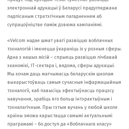
электроннай адукацыі ў Беларусі прадугледжана
падпісаным стратэгічным пагадненнем аб
супрацоўніцтве паміж дзвюма кампаніямі.
«Velcom надае шмат увагі развіццю воблачных
тэхналогій і імкнецца ўкараніць іх у розныя сферы.
Адна з нашых місій – спрыяць развіццю лічбавай
эканомікі, ІТ-сектара і, вядома, сферы адукацыі.
Мы хочам даць магчымасць беларускім школам
выкарыстоўваць самыя сучасныя інфармацыйныя
тэхналогіі, каб павысіць эфектыўнасць працэсу
навучання, зрабіць яго больш інтэрактыўным і
тэхналагічным. Пры гэтым вучань у любой школе
краіны зможа карыстацца самымі актуальнымі
праграмамі – бо доступ да «Воблачнага класу»