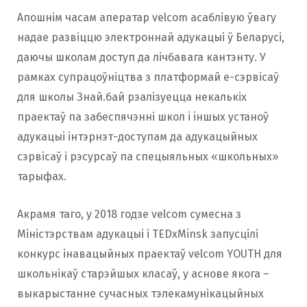
Апошнім часам аператар velcom асаблівую ўвагу
надае развіццю электроннай адукацыі ў Беларусі,
даючы школам доступ да лічбавага кантэнту. У
рамках супрацоўніцтва з платформай е-сэрвісаў
для школы Знай.бай рэалізуецца некалькіх
праектаў па забеспячэнні школ i iншых устаноў
адукацыi інтэрнэт-доступам да адукацыйных
сэрвісаў і рэсурсаў па спецыяльных «школьных»
тарыфах.
Акрамя таго, у 2018 годзе velcom сумесна з
Міністэрствам адукацыі і TEDxMinsk запусцілі
конкурс інавацыйных праектаў velcom YOUTH для
школьнікаў старэйшых класаў, у аснове якога –
выкарыстанне сучасных тэлекамунікацыйных