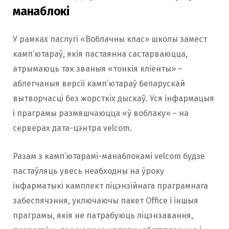
манаблокі
У рамках паслугі «Воблачны клас» школы замест
камп’ютараў, якія пастаянна састарваюцца,
атрымаюць так званыя «тонкія кліенты» –
аблегчаныя версіі камп’ютараў беларускай
вытворчасці без жорсткіх дыскаў. Уся інфармацыя
і праграмы размяшчаюцца «ў воблаку» – на
серверах дата-цэнтра velcom.
Разам з камп’ютарамі-манаблокамі velcom будзе
пастаўляць увесь неабходны на ўроку
інфарматыкі камплект ліцэнзійнага праграмнага
забеспячэння, уключаючы пакет Office і іншыя
праграмы, якія не патрабуюць ліцэнзавання,