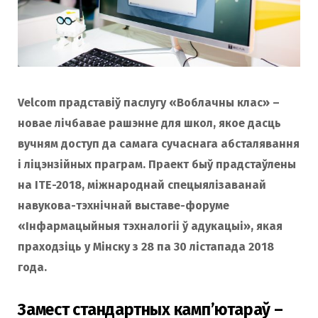
Velcom прадставіў паслугу «Воблачны клас» –
новае лічбавае рашэнне для школ, якое дасць
вучням доступ да самага сучаснага абсталявання
і ліцэнзійных праграм. Праект быў прадстаўлены
на ITE-2018, міжнароднай спецыялізаванай
навукова-тэхнічнай выставе-форуме
«Інфармацыйныя тэхналогіі ў адукацыі», якая
праходзіць у Мінску з 28 па 30 лістапада 2018
года.
Замест стандартных камп’ютараў –