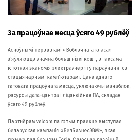
За працоўнае месца ўсяго 49 рублёў
Асноўнымі перавагамі «Воблачнага класа»
з’яўляюцца значна больш нізкі кошт, а таксама
істотная эканомія электраэнергіі ў параўнанні са
стацыянарнымі камп’ютарамі. Цана аднаго
гатовага працоўнага месца, уключаючы манаблок,
рэсурсы дата-цэнтра і ліцэнзійнае ПА, складае
ўсяго 49 рублёў.
Партнёрам velcom па гэтым праекце выступае
беларуская кампанія «БелБизнесЭВМ», якая
працуе пад брэндам Tesla. Сумеснае развіццё