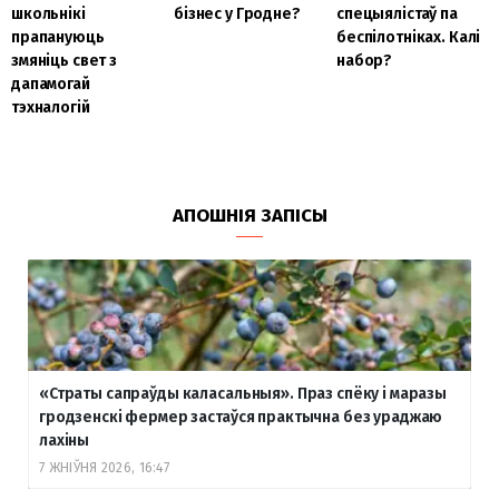
школьнікі
бізнес у Гродне?
спецыялістаў па
прапануюць
беспілотніках. Калі
змяніць свет з
набор?
дапамогай
тэхналогій
АПОШНІЯ ЗАПІСЫ
«Страты сапраўды каласальныя». Праз спёку і маразы
гродзенскі фермер застаўся практычна без ураджаю
лахіны
7 ЖНІЎНЯ 2026, 16:47