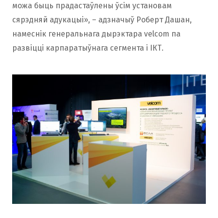
можа быць прадастаўлены ўсім установам
сярэдняй адукацыі», – адзначыў Роберт Дашан,
намеснік генеральнага дырэктара velcom па
развіцці карпаратыўнага сегмента і ІКТ.