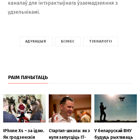
каналаў для інтэрактыўнага ўзаемадзеяння з
удзельнікамі.
АДУКАЦЫЯ
БІЗНЕС
ТЭХНАЛОГІІ
РАІМ ПАЧЫТАЦЬ
ІPhone Xs – за ідэю.
Стартап-школа: як з
У беларускай ВНУ
Як гродзенскія
нуля запусціць IT-
будуць рыхтаваць