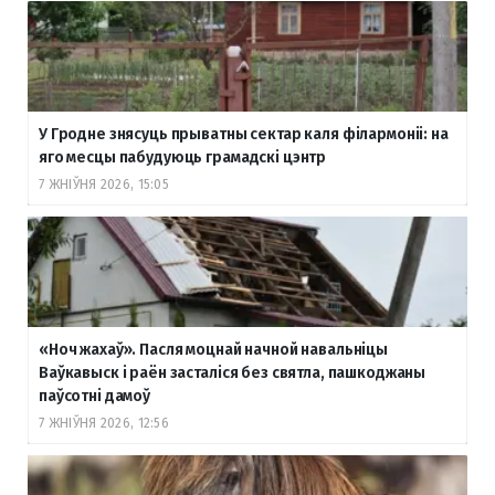
У Гродне знясуць прыватны сектар каля філармоніі: на
яго месцы пабудуюць грамадскі цэнтр
7 ЖНІЎНЯ 2026, 15:05
«Ноч жахаў». Пасля моцнай начной навальніцы
Ваўкавыск і раён засталіся без святла, пашкоджаны
паўсотні дамоў
7 ЖНІЎНЯ 2026, 12:56