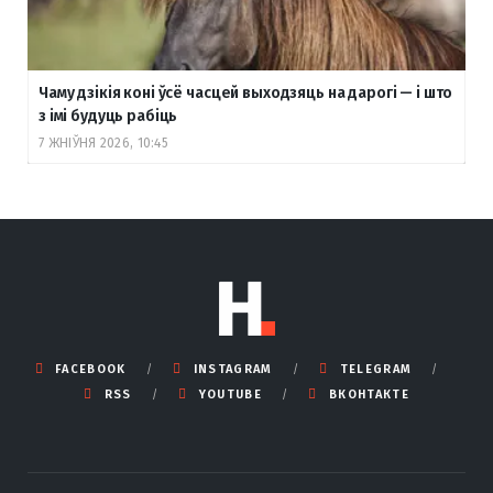
Чаму дзікія коні ўсё часцей выходзяць на дарогі — і што
з імі будуць рабіць
7 ЖНІЎНЯ 2026, 10:45
FACEBOOK
INSTAGRAM
TELEGRAM
RSS
YOUTUBE
ВКОНТАКТЕ