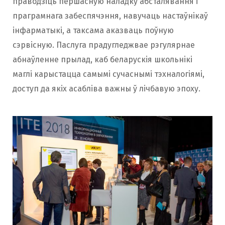
праводзіць першасную наладку абсталявання і
праграмнага забеспячэння, навучаць настаўнікаў
інфарматыкі, а таксама аказваць поўную
сэрвісную. Паслуга прадугледжвае рэгулярнае
абнаўленне прылад, каб беларускія школьнікі
маглі карыстацца самымі сучаснымі тэхналогіямі,
доступ да якіх асабліва важны ў лічбавую эпоху.