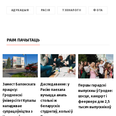
АДУКАЦЫЯ
РАСІЯ
ТЭХНАЛОГІІ
ФОТА
РАІМ ПАЧЫТАЦЬ
Замест Балонскага
Даследаванне: у
Першы гарадскі
працэсу:
Расію паехала
выпускны ў Гродне:
Гродзенскі
вучыцца амаль
шэсце, канцэрт і
ўніверсітэт Купалы
столькі ж
феерверк для 2,5
наладжвае
беларускіх
тысяч выпускнікоў
супрацоўніцтва з
студэнтаў, колькі ў