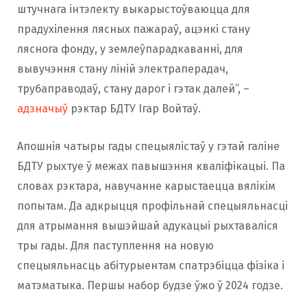
штучнага інтэлекту выкарыстоўваюцца для
прадухілення лясных пажараў, ацэнкі стану
ляснога фонду, у землеўпарадкаванні, для
вывучэння стану ліній электраперадач,
трубаправодаў, стану дарог і гэтак далей”, –
адзначыў
рэктар БДТУ Ігар Войтаў.
Апошнія чатыры гады спецыялістаў у гэтай галіне
БДТУ рыхтуе ў межах павышэння кваліфікацыі. Па
словах рэктара, навучанне карыстаецца вялікім
попытам. Да адкрыцця профільнай спецыяльнасці
для атрымання вышэйшай адукацыі рыхтаваліся
тры гады. Для паступлення на новую
спецыяльнасць абітурыентам спатрэбіцца фізіка і
матэматыка. Першы набор будзе ўжо ў 2024 годзе.