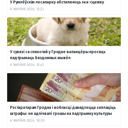
У Румлёўскім лесапарку абсталююць эка-сцежку
6 ЖНІЎНЯ 2026, 13:22
У сувязі са спякотай у Гродне валанцёры просяць
падтрымаць бяздомных жывёл
6 ЖНІЎНЯ 2026, 12:45
Рэстаратарам Гродна і вобласці давядзецца заплаціць
штрафы: не адлічвалі грошы на падтрымку культуры
6 ЖНІЎНЯ 2026, 10:30