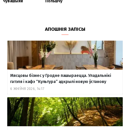
Чувашыяй
Польшчу
АПОШНІЯ ЗАПІСЫ
Мясцовы бізнес у Гродне пашыраецца. Уладальнікі
гатэля і кафэ “Культура” адкрылі новую ўстанову
6 ЖНІЎНЯ 2026, 14:17