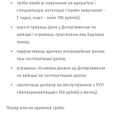
трэба прайсці навучанне на адкрытую і
спецыяльную катэгорыі (тэрмін навучання –
2 тыдні, кошт – каля 700 рублёў);
зарэгістраваць дрон у Дэпартаменце па
авіяцыі і атрымаць прысвоены яму бартавы
нумар;
падрыхтаваць адзнаку аперацыйных рызык
пры эксплуатацыі дрона;
атрымаць пісьмовы дазвол ад Дэпартамента
па авіяцыі на эксплуатацыю дрона;
заключыць дагавор на абслугоўванне з РУП
«Белаэранавігацыя» (60 рублёў у месяц).
Перад уласна здымкай трэба: