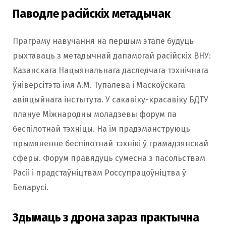
Паводле расійскіх метадычак
Праграму навучання на першым этапе будуць
рыхтаваць з метадычнай дапамогай расійскіх ВНУ:
Казанскага Нацыянальнага даследчага тэхнічнага
ўніверсітэта імя А.М. Тупалева і Маскоўскага
авіяцыйнага інстытута. У сакавіку-красавіку БДТУ
плануе Міжнародны моладзевы форум па
беспілотнай тэхніцы. На ім прадэманструюць
прымяненне беспілотнай тэхнікі ў грамадзянскай
сферы. Форум правядуць сумесна з пасольствам
Расіі і прадстаўніцтвам Россупрацоўніцтва ў
Беларусі.
Здымаць з дрона зараз практычна