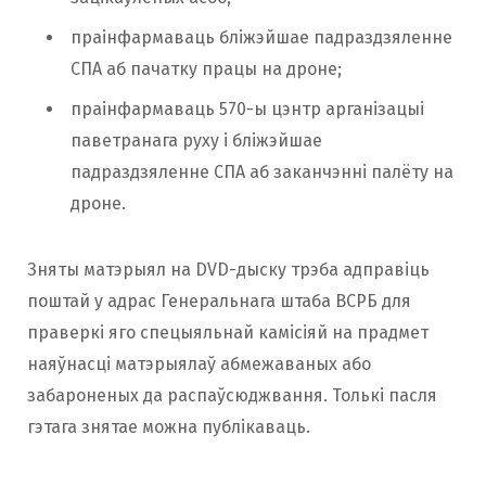
праінфармаваць бліжэйшае падраздзяленне
СПА аб пачатку працы на дроне;
праінфармаваць 570-ы цэнтр арганізацыі
паветранага руху і бліжэйшае
падраздзяленне СПА аб заканчэнні палёту на
дроне.
Зняты матэрыял на DVD-дыску трэба адправіць
поштай у адрас Генеральнага штаба ВСРБ для
праверкі яго спецыяльнай камісіяй на прадмет
наяўнасці матэрыялаў абмежаваных або
забароненых да распаўсюджвання. Толькі пасля
гэтага знятае можна публікаваць.