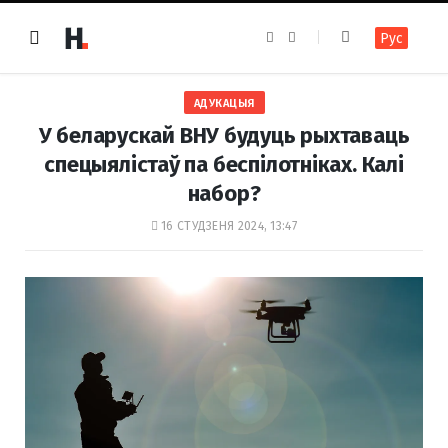
F
I
Рус
a
n
c
s
e
t
b
a
o
g
АДУКАЦЫЯ
o
r
k
a
У беларускай ВНУ будуць рыхтаваць
m
спецыялістаў па беспілотніках. Калі
набор?
16 СТУДЗЕНЯ 2024, 13:47