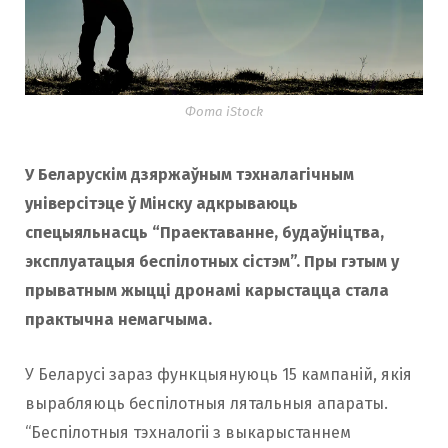
Фота iStock
У Беларускім дзяржаўным тэхналагічным
універсітэце ў Мінску адкрываюць
спецыяльнасць “Праектаванне, будаўніцтва,
эксплуатацыя беспілотных сістэм”. Пры гэтым у
прыватным жыцці дронамі карыстацца стала
практычна немагчыма.
У Беларусі зараз функцыянуюць 15 кампаній, якія
вырабляюць беспілотныя лятальныя апараты.
“Беспілотныя тэхналогіі з выкарыстаннем