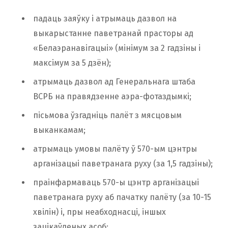
падаць заяўку і атрымаць дазвол на
выкарыстанне паветранай прасторы ад
«Белаэранавігацыі» (мінімум за 2 гадзіны і
максімум за 5 дзён);
атрымаць дазвол ад Генеральнага штаба
ВСРБ на правядзенне аэра-фотаздымкі;
пісьмова ўзгадніць палёт з мясцовым
выканкамам;
атрымаць умовы палёту ў 570-ым цэнтры
арганізацыі паветранага руху (за 1,5 гадзіны);
праінфармаваць 570-ы цэнтр арганізацыі
паветранага руху аб пачатку палёту (за 10-15
хвілін) і, пры неабходнасці, іншых
зацікаўленых асоб;