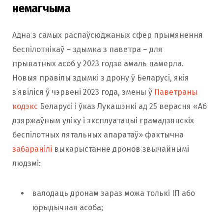
немагчыма
Адна з самых распаўсюджаных сфер прымянення
беспілотнікаў – здымка з паветра – для
прыватных асоб у 2023 годзе амаль памерла.
Новыя правілы здымкі з дрону ў Беларусі, якія
з’явіліся ў чэрвені 2023 года, змены ў
Паветраны
кодэкс
Беларусі і ўказ Лукашэнкі ад 25 верасня «Аб
дзяржаўным уліку і эксплуатацыі грамадзянскіх
беспілотных лятальных апаратаў» фактычна
забаранілі
выкарыстанне дронов звычайнымі
людзмі:
валодаць дронам зараз можа толькі ІП або
юрыдычная асоба;