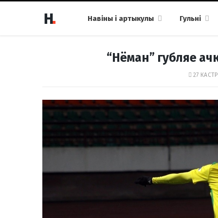
Навіны і артыкулы
Гульні
“Нёман” губляе ачк
27 КАСТР