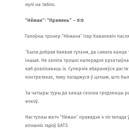
нулі на табло.
“Нёман”: “Прамень” – 0:0
Галоўны трэнер “Нёмана” Ігар Кавалевіч пасля
“Была добрая баявая гульня, да самага канца 
іншыя. Не хапіла трошкі наперадзе крэатыўнаг
каб рэалізаваць іх. Супернік абараняўся даст
контратаках, таму пагаджуся ў цэлым, што бы
За чатыры туры да канца сезона гродзенцы ра
ачкоў.
Наступны матч “Нёман” правядзе 4 лістапада
апошніх гадоў БАТЭ.