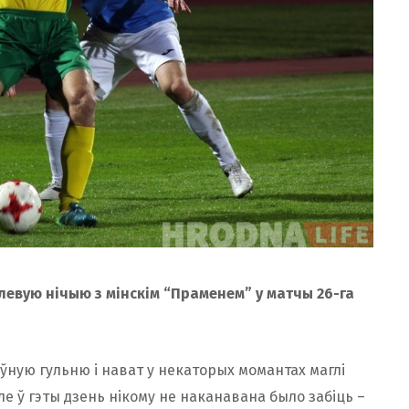
алевую нічыю з мінскім “Праменем” у матчы 26-га
оўную гульню і нават у некаторых момантах маглі
е ў гэты дзень нікому не наканавана было забіць –