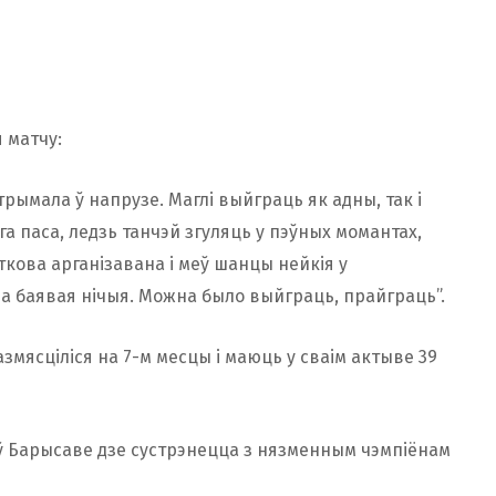
 матчу:
трымала ў напрузе. Маглі выйграць як адны, так і
а паса, ледзь танчэй згуляць у пэўных момантах,
аткова арганізавана і меў шанцы нейкія у
ла баявая нічыя. Можна было выйграць, прайграць”.
змясціліся на 7-м месцы і маюць у сваім актыве 39
 ў Барысаве дзе сустрэнецца з нязменным чэмпіёнам