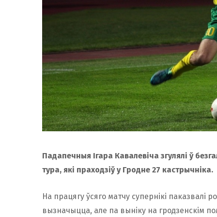
Падапечныя Ігара Кавалевіча згулялі ў безг
тура, які праходзіў у Гродне 27 кастрычніка.
На працягу ўсяго матчу супернікі паказвалі р
вызначыцца, але па выніку на гродзенскім пол