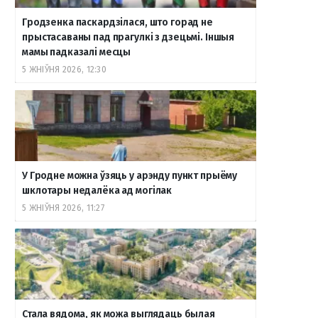
Гродзенка паскардзілася, што горад не
прыстасаваны пад прагулкі з дзецьмі. Іншыя
мамы падказалі месцы
5 ЖНІЎНЯ 2026, 12:30
У Гродне можна ўзяць у арэнду пункт прыёму
шклотары недалёка ад могілак
5 ЖНІЎНЯ 2026, 11:27
Стала вядома, як можа выглядаць былая