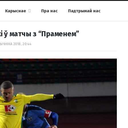
Карыснае
Пра нас
Падтрымай нас
і ў матчы з “Праменем”
ЫЧНІКА 2018, 20:44