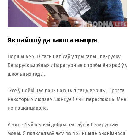
Як дайшоў да такога жыцця
Першы верш Стась напісаў у тры гады і па-руску.
Беларускамоўныя літаратурныя спробы ён зрабіў у
школьныя гады.
“Усе ў нейкі час пачынаюць пісаць вершы. Проста
некаторым людзям шанцуе і яны перастаюць. Мне
не пашанцавала.
У мяне быў вельмі добры настаўнік беларускай
мовы. Я падкладваў яму па прынцыпе ананімнасці