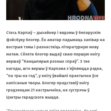
Стась Карпаў – дызайнер і вядомы ў беларускім
фэйсбуку блогер. Ён аматар падымаць халівар на
вострыя тэмы і разнастаіць літаратурную мову
матам. Сёлета блогер выдаў сваю першую кнігу
вершаў “Канцылярыя розных спраў”. З тае
нагоды, што вершы ў Карпава з’яўляюцца рэдка,
“па тры на год”, у кнігу ўвайшлі практычна ўсе
напісаныя творы. Блогер прадставіў кнігу
гродзенцам 21 кастрычніка, на сустрэчы ў
Цэнтры гарадскога жыцця.
“Прэзентацыю нельга доўга праводзіць, бо калі