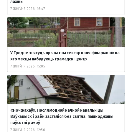
лахіны
7 ЖНІЎНЯ 2026, 16:47
У Гродне знясуць прыватны сектар каля філармоніі: на
яго месцы пабудуюць грамадскі цэнтр
7 ЖНІЎНЯ 2026, 15:05
«Ноч жахаў». Пасля моцнай начной навальніцы
Ваўкавыск і раён засталіся без святла, пашкоджаны
паўсотні дамоў
7 ЖНІЎНЯ 2026, 12:56