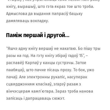
кнігу, вырашыў, што гэта якраз тое што трэба.
Адмыслова да выдання папрасіў бацьку
дамяляваць вокладку.
Паміж першай і другой…
“Яшчэ адну кнігу вершаў не накатаю. Бо пішу тры
разы на год. На гэту кнігу збіраў гадоў 15”, –
распавёў Карпаў у канцы сустрэчы. Затое
паабяцаў, што пачне пісаць прозу. То бок, ужо
пачаў. Але электронны рукапіс, насуперак
сцвярджэнням класікаў, згарэў разам з
вінчэсцерам камп’ютара. Зараз трэба нанова
запісаць і дапрацаваць сюжэт.