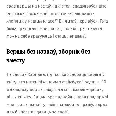
свае вершы на настаўніцкі стол, спадзяваўся што
ен скажа: “Божа мой, што гэта за таленавіты
хлопчык у нашым класе?” Ён чытаў і крывіўся. Гэта
была трагедыя і мой шанец. Толькі праз пакуты
можна сябе зразумець і стаць лепшым”.
Вершы без назваў, зборнік без
зместу
Па словах Карпава, на тое, каб сабраць вершы ў
кнігу, яго натхнілі чытачы з фэйсбука і родныя. “Я
выкладваў вершы, людзі чыталі, казалі – давай,
пішы кніжку. Бацькі брат аднойчы нават падарылі
мне грошы на кнігу, якія я спакойна прапіў. Зараз
прыйшлося выдаваць за свае”.