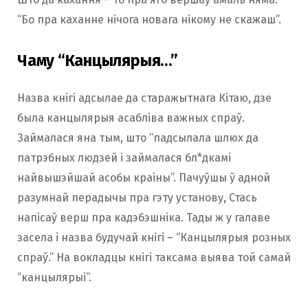
“Бо пра каханне нічога новага нікому не скажаш”.
Чаму “Канцылярыя…”
Назва кнігі адсылае да старажытнага Кітаю, дзе
была канцылярыя асабліва важных спраў.
Займалася яна тым, што “падсылала шлюх да
патрэбных людзей і займалася бл*дкамі
найвышэйшай асобы краіны”. Пачуўшы ў адной
разумнай перадычы пра гэту установу, Стась
напісаў верш пра кадэбэшніка. Тады ж у галаве
засела і назва будучай кнігі – “Канцылярыя розных
спраў.” На вокладцы кнігі таксама выява той самай
“канцылярыі”.