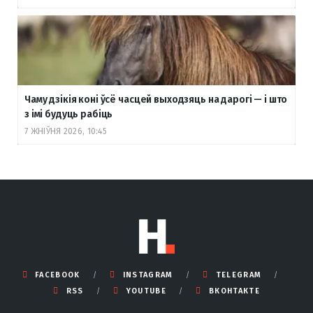
Чаму дзікія коні ўсё часцей выходзяць на дарогі — і што
з імі будуць рабіць
7 ЖНІЎНЯ 2026, 10:45
FACEBOOK
INSTAGRAM
TELEGRAM
RSS
YOUTUBE
ВКОНТАКТЕ