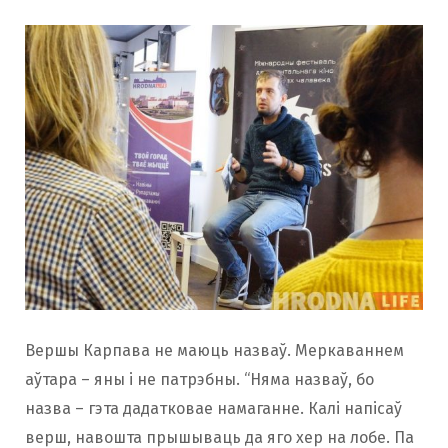
Вершы Карпава не маюць назваў. Меркаваннем
аўтара – яны і не патрэбны. “Няма назваў, бо
назва – гэта дадатковае намаганне. Калі напісаў
верш, навошта прышываць да яго хер на лобе. Па