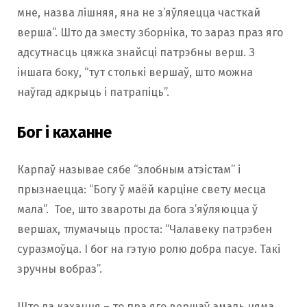
мне, назва лішняя, яна не з’яўляецца часткай
верша”. Што да зместу зборніка, то зараз праз яго
адсутнасць цяжка знайсці патрэбны верш. З
іншага боку, “тут столькі вершаў, што можна
наўгад адкрыць і патрапіць”.
Бог і каханне
Карпаў называе сябе “злобным атэістам” і
прызнаецца: “Богу ў маёй карціне свету месца
мала”. Тое, што звароты да бога з’яўляюцца ў
вершах, тлумачыць проста: “Чалавеку патрэбен
суразмоўца. І бог на гэтую ролю добра пасуе. Такі
зручны вобраз”.
Што да кахання – то пра яго вершаў амаль няма.