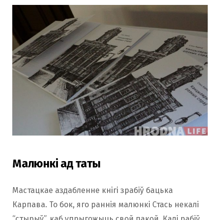
Малюнкі ад таты
Мастацкае аздабленне кнігі зрабіў бацька
Карпава. То бок, яго раннія малюнкі Стась некалі
“стырыў”, каб упрыгожыць свой пакой. Калі рабіў