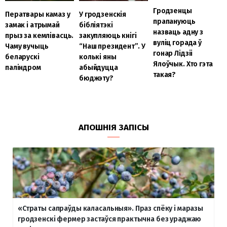
Гродзенцы
Ператвары камаз у
У гродзенскія
прапануюць
замак і атрымай
бібліятэкі
назваць адну з
прыз за кемлівасць.
закупляюць кнігі
вуліц горада ў
Чаму вучыць
“Наш президент”. У
гонар Лідзіі
беларускі
колькі яны
Ялоўчык. Хто гэта
паліндром
абыйдуцца
такая?
бюджэту?
АПОШНІЯ ЗАПІСЫ
«Страты сапраўды каласальныя». Праз спёку і маразы
гродзенскі фермер застаўся практычна без ураджаю