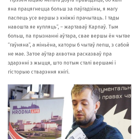
яна працягнецца больш за паўгадзіны, я магу
паспець усе вершы з кніжкі прачытаць. І тады
навошта яе купляць”, – жартаваў Карпаў. Тым
больш, па прызнанні аўтара, свае вершы ён чытае
“гаўняна”, а міньёна, каторы б чытаў лепш, з сабой
не мае. Затое аўтар ахвотна расказваў пра
здарэнні з жыцця, што потым сталі вершамі і
гісторыю стварэння кнігі.