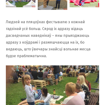
Людзей на пляцоўках фестывалю з кожнай
гадзінай усё больш. Сярод іх адразу відаць
дасведчаных наведнікаў – яны прыязджаюць
адразу з коўдрамі і размяшчаюцца на іх, бо
ведаюць, што ўвечары знайсці вольнае месца
будзе праблематычна.