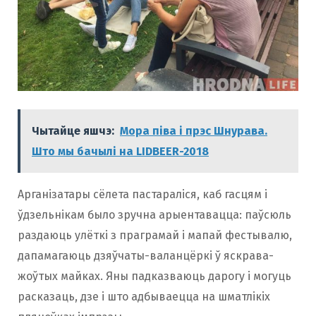
Чытайце яшчэ:
Мора піва і прэс Шнурава.
Што мы бачылі на LIDBEER-2018
Арганізатары сёлета пастараліся, каб гасцям і
ўдзельнікам было зручна арыентавацца: паўсюль
раздаюць улёткі з праграмай і мапай фестывалю,
дапамагаюць дзяўчаты-валанцёркі ў яскрава-
жоўтых майках. Яны падказваюць дарогу і могуць
расказаць, дзе і што адбываецца на шматлікіх