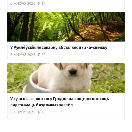
6 ЖНІЎНЯ 2026, 14:17
У Румлёўскім лесапарку абсталююць эка-сцежку
6 ЖНІЎНЯ 2026, 13:22
У сувязі са спякотай у Гродне валанцёры просяць
падтрымаць бяздомных жывёл
6 ЖНІЎНЯ 2026, 12:45