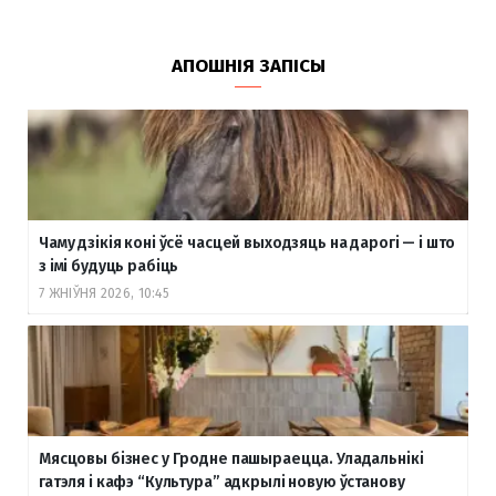
АПОШНІЯ ЗАПІСЫ
Чаму дзікія коні ўсё часцей выходзяць на дарогі — і што
з імі будуць рабіць
7 ЖНІЎНЯ 2026, 10:45
Мясцовы бізнес у Гродне пашыраецца. Уладальнікі
гатэля і кафэ “Культура” адкрылі новую ўстанову