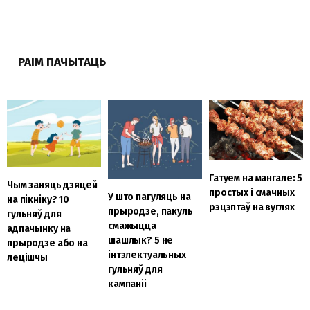
РАІМ ПАЧЫТАЦЬ
Гатуем на мангале: 5
Чым заняць дзяцей
простых і смачных
У што пагуляць на
на пікніку? 10
рэцэптаў на вуглях
прыродзе, пакуль
гульняў для
смажыцца
адпачынку на
шашлык? 5 не
прыродзе або на
інтэлектуальных
лецішчы
гульняў для
кампаніі