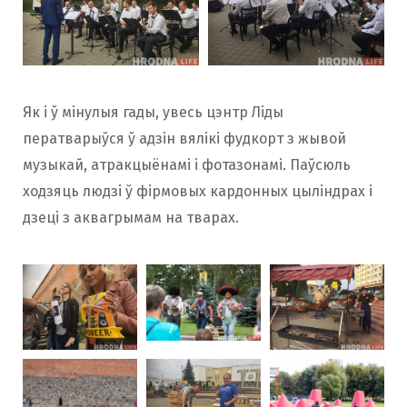
Як і ў мінулыя гады, увесь цэнтр Ліды
ператварыўся ў адзін вялікі фудкорт з жывой
музыкай, атракцыёнамі і фотазонамі. Паўсюль
ходзяць людзі ў фірмовых кардонных цыліндрах і
дзеці з аквагрымам на тварах.