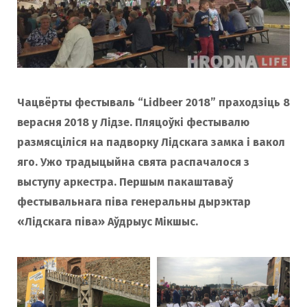
Чацвёрты фестываль “Lidbeer 2018” праходзіць 8
верасня 2018 у Лідзе. Пляцоўкі фестывалю
размясціліся на падворку Лідскага замка і вакол
яго. Ужо традыцыйна свята распачалося з
выступу аркестра. Першым пакаштаваў
фестывальнага піва генеральны дырэктар
«Лідскага піва» Аўдрыус Мікшыс.