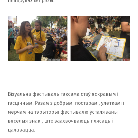
пляцоўках імпрэзы.
Візуальна фестываль таксама стаў яскравым і
гасцінным. Разам з добрымі постарамі, улёткамі і
мерчам на тэрыторыі фестывалю ўсталяваны
вясёлыя знакі, што заахвочваюць плясаць і
цалавацца.