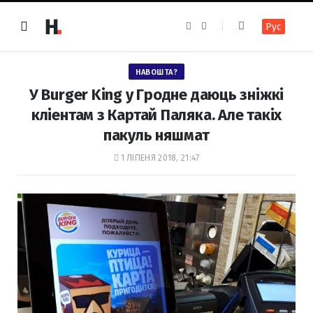
F
I
Рус
a
n
c
s
e
t
b
a
o
g
НАВОШТА?
o
r
k
a
У Burger King у Гродне даюць зніжкі
m
кліентам з Картай Паляка. Але такіх
пакуль няшмат
1 ЛІПЕНЯ 2018, 21:47