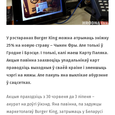
У рэстаранах Burger King можна атрымаць зніжку
25% на новую страву – Чыкен Фры. Але толькі ў
Гродне і Брэсце. І толькі, калі маеш Карту Паляка.
Акцыя павінна заахвоціць уладальнікаў карт
праводзіць выходныя ў сваёй краіне і зменшыць
чэргі на мяжы. Але пакуль яна выклікае абурэнне
ў сацсетках.
Акцыя праходзіць з 30 чэрвеня да 3 ліпеня –
акурат на доўгі ўікэнд. Яна павінна, па задумцы
маркетолагаў Burger King, затрымаць у Беларусі