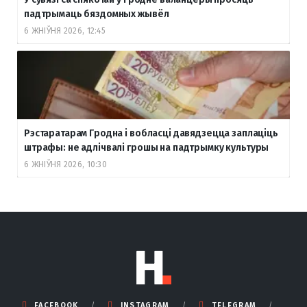
падтрымаць бяздомных жывёл
6 ЖНІЎНЯ 2026, 12:45
Рэстаратарам Гродна і вобласці давядзецца заплаціць
штрафы: не адлічвалі грошы на падтрымку культуры
6 ЖНІЎНЯ 2026, 10:30
FACEBOOK
INSTAGRAM
TELEGRAM