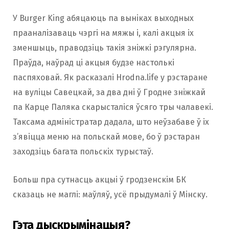
У Burger King абяцаюць па выніках выходных
прааналізаваць чэргі на мяжы і, калі акцыя іх
зменшыць, праводзіць такія зніжкі рэгулярна.
Праўда, наўрад ці акцыя будзе настолькі
паспяховай. Як расказалі Hrodna.life у рэстаране
на вуліцы Савецкай, за два дні ў Гродне зніжкай
па Карце Паляка скарысталіся ўсяго тры чалавекі.
Таксама адміністратар дадала, што неўзабаве ў іх
з’явіцца меню на польскай мове, бо ў рэстаран
заходзіць багата польскіх турыстаў.
Больш пра сутнасць акцыі ў гродзенскім БК
сказаць не маглі: маўляў, усё прыдумалі ў Мінску.
Гэта дыскрымінацыя?