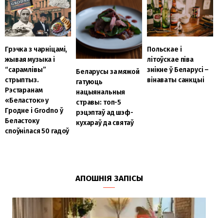
Грэчка з чарніцамі,
Польскае і
жывая музыка і
літоўскае піва
“сарамлівы”
знікне ў Беларусі –
Беларусы за мяжой
стрыптыз.
вінаваты санкцыі
гатуюць
Рэстаранам
нацыянальныя
«Беласток» у
стравы: топ-5
Гродне і Grodno ў
рэцэптаў ад шэф-
Беластоку
кухараў да святаў
споўнілася 50 гадоў
АПОШНІЯ ЗАПІСЫ