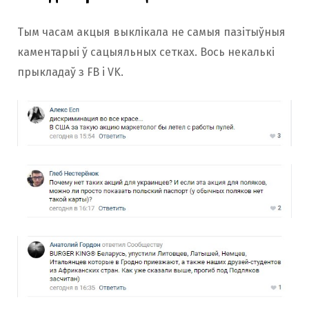
Тым часам акцыя выклікала не самыя пазітыўныя
каментарыі ў сацыяльных сетках. Вось некалькі
прыкладаў з FB i VK.