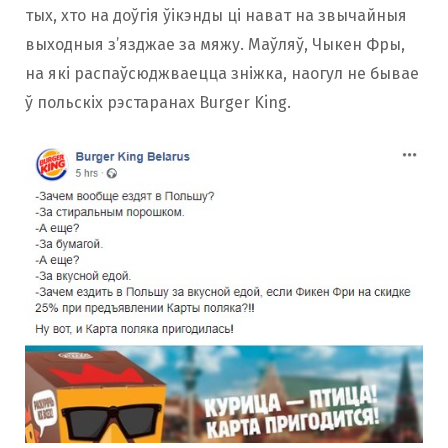
тых, хто на доўгія ўікэнды ці нават на звычайныя
выходныя з’язджае за мяжу. Маўляў, Чыкен Фры,
на які распаўсюджваецца зніжка, наогул не бывае
ў польскіх рэстаранах Burger King.