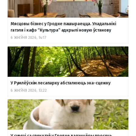
Мясцовы бізнес у Гродне пашыраецца. Уладальнікі
гатэля і кафэ “Культура” адкрылі новую ўстанову
6 ЖНІЎНЯ 2026, 14:17
У Румлёўскім лесапарку абсталююць эка-сцежку
6 ЖНІЎНЯ 2026, 13:22
У сувязі са спякотай у Гродне валанцёры просяць