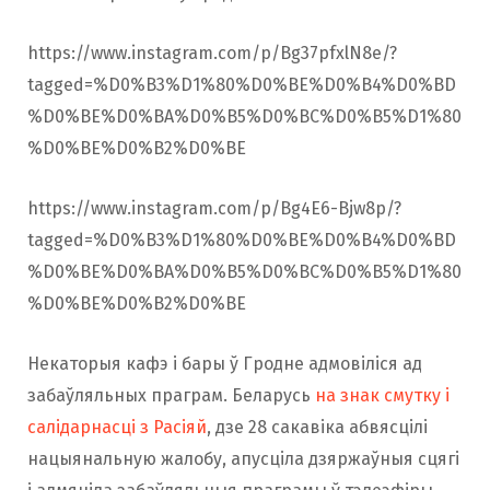
https://www.instagram.com/p/Bg37pfxlN8e/?
tagged=%D0%B3%D1%80%D0%BE%D0%B4%D0%BD
%D0%BE%D0%BA%D0%B5%D0%BC%D0%B5%D1%80
%D0%BE%D0%B2%D0%BE
https://www.instagram.com/p/Bg4E6-Bjw8p/?
tagged=%D0%B3%D1%80%D0%BE%D0%B4%D0%BD
%D0%BE%D0%BA%D0%B5%D0%BC%D0%B5%D1%80
%D0%BE%D0%B2%D0%BE
Некаторыя кафэ і бары ў Гродне адмовіліся ад
забаўляльных праграм. Беларусь
на знак смутку і
салідарнасці з Расіяй
, дзе 28 сакавіка абвясцілі
нацыянальную жалобу, апусціла дзяржаўныя сцягі