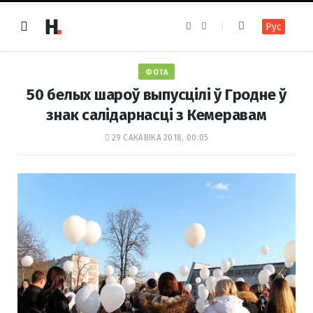
F
I
Рус
a
n
c
s
e
t
b
a
o
g
ФОТА
o
r
k
a
50 белых шароў выпусцілі ў Гродне ў
m
знак салідарнасці з Кемеравам
29 САКАВІКА 2018, 00:05