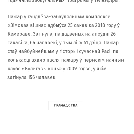
і адмяніла забаўляльныя праграмы ў тэлеэфіры.
Пажар у гандлёва-забаўляльным комплексе
«Зімовая вішня» адбыўся 25 сакавіка 2018 году ў
Кемераве. Загінула, па дадзеных на апоўдні 26
сакавіка, 64 чалавекі, у тым ліку 41 дзіця. Пажар
стаў найбуйнейшым у гісторыі сучаснай Расіі па
колькасці ахвяр пасля пажару ў пермскім начным
клубе «Кульгавы конь» у 2009 годзе, у якім
загінула 156 чалавек.
ГРАМАДСТВА