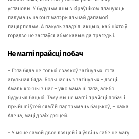
установы. У будучым яны з кіраўніком плануюць
падумаць наконт матэрыяльнай дапамогі
пацярпелым. А пакуль зладзілі акцыю, каб ніхто ў
горадзе не застаўся абыякавым да трагедыі.
Не маглі прайсці побач
– Гэта бяда не толькі сваякоў загінулых, гэта
агульная бяда. Большасць з загінулых – дзеці.
Амаль кожны з нас – ужо мама ці тата, альбо
будучыя бацькі. Таму мы не маглі прайсці побач і
прыйшлі ўсёй сям’ёй падтрымаць бацькоў, – кажа
Алена, маці дваіх дзяцей.
– У мяне самой двое дзяцей і я ўявіць сабе не магу,