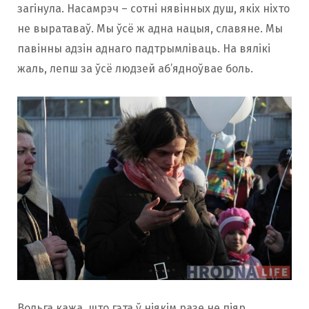
загінула. Насамрэч – сотні нявінных душ, якіх ніхто
не выратаваў. Мы ўсё ж адна нацыя, славяне. Мы
павінны адзін аднаго падтрымліваць. На вялікі
жаль, лепш за ўсё людзей аб’ядноўвае боль.
Вольга кажа, што гэта ў ніякім разе не піяр