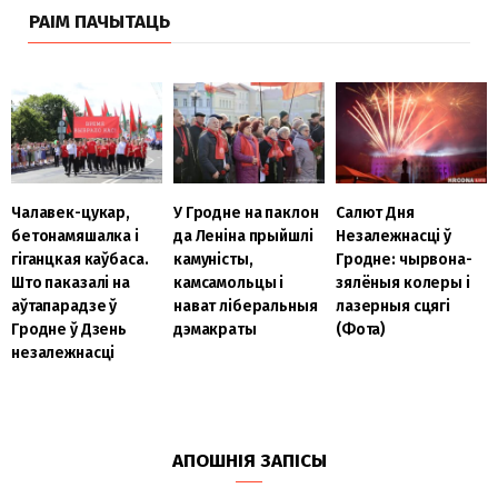
РАІМ ПАЧЫТАЦЬ
Чалавек-цукар,
У Гродне на паклон
Салют Дня
бетонамяшалка і
да Леніна прыйшлі
Незалежнасці ў
гіганцкая каўбаса.
камуністы,
Гродне: чырвона-
Што паказалі на
камсамольцы і
зялёныя колеры і
аўтапарадзе ў
нават ліберальныя
лазерныя сцягі
Гродне ў Дзень
дэмакраты
(Фота)
незалежнасці
АПОШНІЯ ЗАПІСЫ