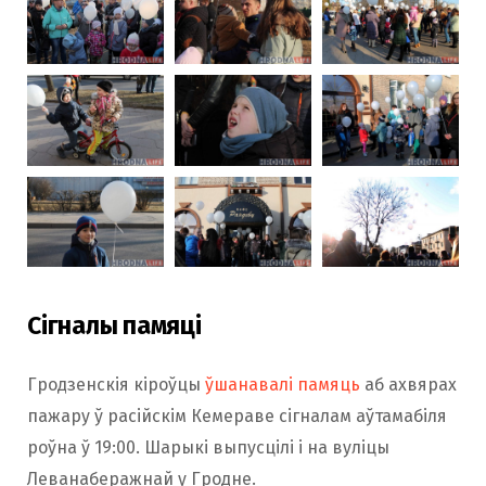
Сігналы памяці
Гродзенскія кіроўцы
ўшанавалі памяць
аб ахвярах
пажару ў расійскім Кемераве сігналам аўтамабіля
роўна ў 19:00. Шарыкі выпусцілі і на вуліцы
Леванаберажнай у Гродне.