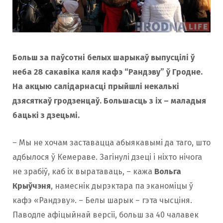
Больш за паўсотні белых шарыкаў выпусцілі ў
неба 28 сакавіка каля кафэ “Рандэву” ў Гродне.
На акцыю салідарнасці прыйшлі некалькі
дзясяткаў гродзенцаў. Большасць з іх – маладыя
бацькі з дзецьмі.
– Мы не хочам заставацца абыякавымі да таго, што
адбылося ў Кемераве. Загінулі дзеці і ніхто нічога
не зрабіў, каб іх выратаваць, – кажа
Вольга
Крыўчэня
, намеснік дырэктара па эканоміцы ў
кафэ «Рандэву». – Белы шарык – гэта чысціня.
Паводле афіцыйнай версіі, больш за 40 чалавек