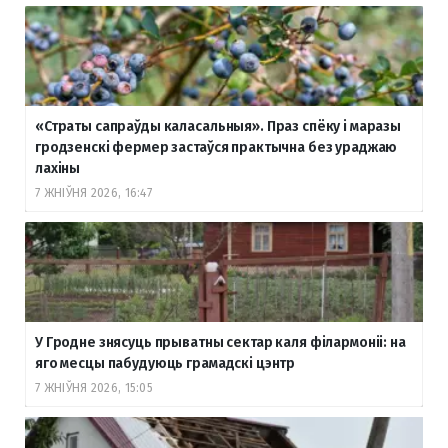
«Страты сапраўды каласальныя». Праз спёку і маразы
гродзенскі фермер застаўся практычна без ураджаю
лахіны
7 ЖНІЎНЯ 2026, 16:47
У Гродне знясуць прыватны сектар каля філармоніі: на
яго месцы пабудуюць грамадскі цэнтр
7 ЖНІЎНЯ 2026, 15:05