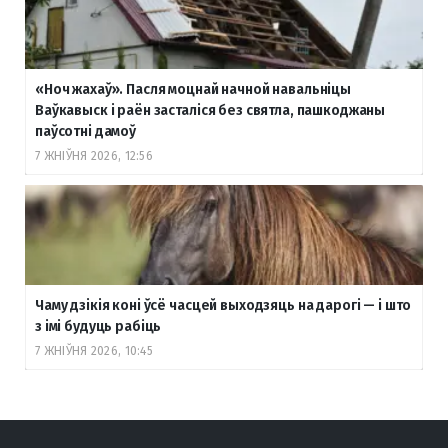
«Ноч жахаў». Пасля моцнай начной навальніцы
Ваўкавыск і раён засталіся без святла, пашкоджаны
паўсотні дамоў
7 ЖНІЎНЯ 2026, 12:56
Чаму дзікія коні ўсё часцей выходзяць на дарогі — і што
з імі будуць рабіць
7 ЖНІЎНЯ 2026, 10:45