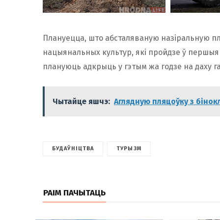
Плануецца, што абсталяваную назіральную п
нацыянальных культур, які пройдзе ў першыя
плануюць адкрыць у гэтым жа годзе на даху г
Чытайце яшчэ:
Аглядную пляцоўку з бінок
БУДАЎНІЦТВА
ТУРЫЗМ
РАІМ ПАЧЫТАЦЬ