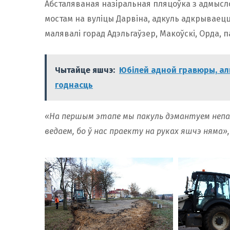
Абсталяваная назіральная пляцоўка з адмысло
мостам на вуліцы Дарвіна, адкуль адкрываецца
малявалі горад Адэльгаўзер, Макоўскі, Орда,
Чытайце яшчэ:
Юбілей адной гравюры, ал
годнасць
«На першым этапе мы пакуль дэмантуем непа
ведаем, бо ў нас праекту на руках яшчэ няма»,