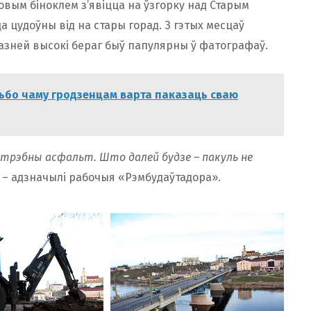
вым біноклем з’явіцца на ўзгорку над Старым
 цудоўны від на стары горад. З гэтых месцаў
 пазней высокі бераг быў папулярны ў фатографаў.
ьбо чаму гродзенцам варта паказаць сваю
трэбны асфальт. Што далей будзе – пакуль не
– адзначылі рабочыя «Рэмбудаўтадора».