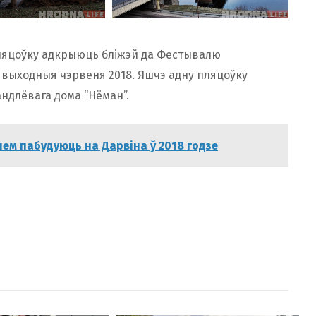
ляцоўку адкрыюць бліжэй да Фестывалю
 выходныя чэрвеня 2018. Яшчэ адну пляцоўку
андлёвага дома “Нёман”.
лем пабудуюць на Дарвіна ў 2018 годзе