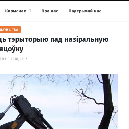
Карыснае
Пра нас
Падтрымай нас
ДАЎНІЦТВА
аць тэрыторыю пад назіральную
яцоўку
ДЗЕНЯ 2018, 12:15