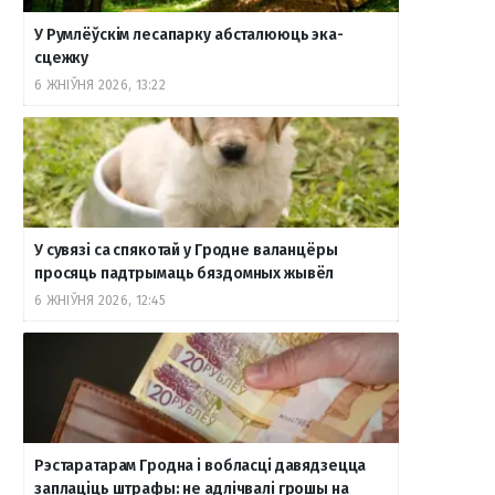
У Румлёўскім лесапарку абсталююць эка-
сцежку
6 ЖНІЎНЯ 2026, 13:22
У сувязі са спякотай у Гродне валанцёры
просяць падтрымаць бяздомных жывёл
6 ЖНІЎНЯ 2026, 12:45
Рэстаратарам Гродна і вобласці давядзецца
заплаціць штрафы: не адлічвалі грошы на