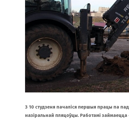
З 10 студзеня пачаліся першыя працы па па
назіральнай пляцоўцы. Работамі займаецца