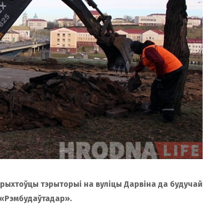
дрыхтоўцы тэрыторыі на вуліцы Дарвіна да будучай
 «Рэмбудаўтадар».