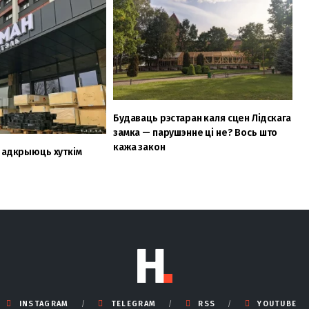
Будаваць рэстаран каля сцен Лідскага
замка — парушэнне ці не? Вось што
кажа закон
 адкрыюць хуткім
INSTAGRAM
TELEGRAM
RSS
YOUTUBE