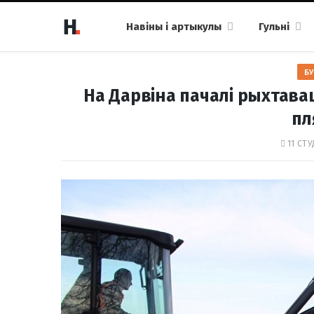
Навіны і артыкулы
Гульні
БУ
На Дарвіна пачалі рыхтав
пл
11 СТУ