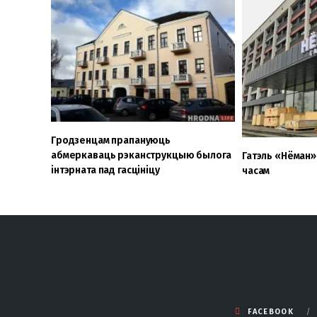
Гродзенцам прапануюць
абмеркаваць рэканструкцыю былога
Гатэль «Нёман»
інтэрната пад гасцініцу
часам
FACEBOOK