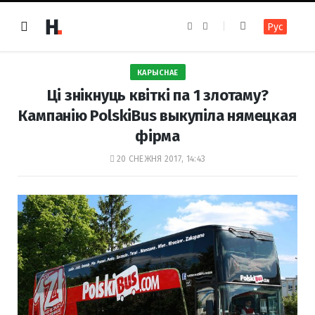
F
I
Рус
a
n
c
s
e
t
b
a
o
g
КАРЫСНАЕ
o
r
k
a
Ці знікнуць квіткі па 1 злотаму?
m
Кампанію PolskiBus выкупіла нямецкая
фірма
20 СНЕЖНЯ 2017, 14:43