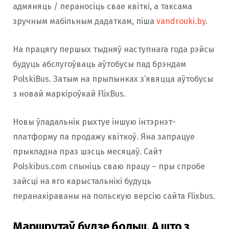
адмяняць / пераносіць свае квіткі, а таксама
зручным мабільным дадаткам, піша
vandrouki.by
.
На працягу першых тыдняў наступнага года рэйсы
будуць абслугоўваць аўтобусы пад брэндам
PolskiBus. Затым на прыпынках з’явяцца аўтобусы
з новай маркіроўкай FlixBus.
Новы ўладальнік рыхтуе іншую інтэрнэт-
платформу па продажу квіткоў. Яна запрацуе
прыкладна праз шэсць месяцаў. Сайт
Polskibus.com спыніць сваю працу – пры спробе
зайсці на яго карыстальнікі будуць
перанакіраваны на польскую версію сайта Flixbus.
Маршрутаў будзе больш. А што з