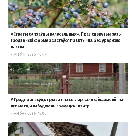
«Страты сапраўды каласальныя». Праз спёку і маразы
гродзенскі фермер застаўся практычна без ураджаю
лахіны
7 ЖНІЎНЯ 2026, 16:47
У Гродне знясуць прыватны сектар каля філармоніі: на
яго месцы пабудуюць грамадскі цэнтр
7 ЖНІЎНЯ 2026, 15:05