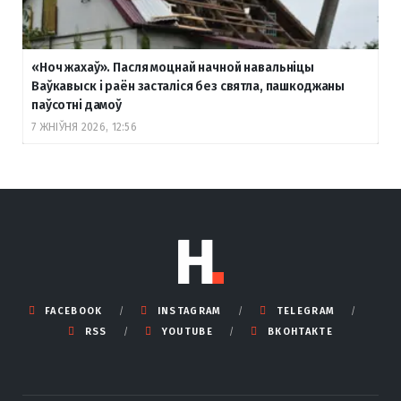
«Ноч жахаў». Пасля моцнай начной навальніцы
Ваўкавыск і раён засталіся без святла, пашкоджаны
паўсотні дамоў
7 ЖНІЎНЯ 2026, 12:56
FACEBOOK
INSTAGRAM
TELEGRAM
RSS
YOUTUBE
ВКОНТАКТЕ