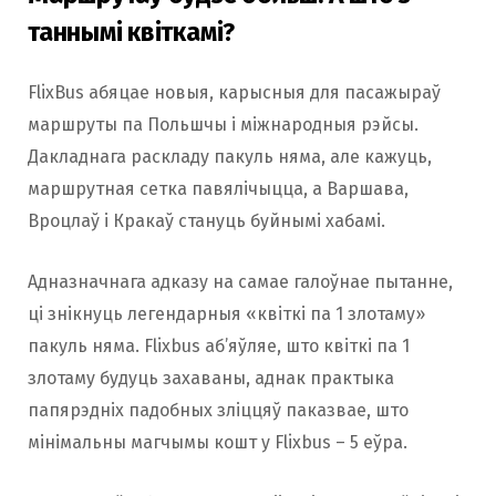
таннымі квіткамі?
FlixBus абяцае новыя, карысныя для пасажыраў
маршруты па Польшчы і міжнародныя рэйсы.
Дакладнага раскладу пакуль няма, але кажуць,
маршрутная сетка павялічыцца, а Варшава,
Вроцлаў і Кракаў стануць буйнымі хабамі.
Адназначнага адказу на самае галоўнае пытанне,
ці знікнуць легендарныя «квіткі па 1 злотаму»
пакуль няма. Flixbus аб’яўляе, што квіткі па 1
злотаму будуць захаваны, аднак практыка
папярэдніх падобных зліццяў паказвае, што
мінімальны магчымы кошт у Flixbus – 5 еўра.