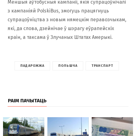
Меншыя аўтобусныя кампаніі, якія супрацоўнічалі
з кампаніяй PolskiBus, змогуць працягнуць
супрацоўніцтва з новым нямецкім перавозчыкам,
які, да слова, дзейнічае ў шэрагу еўрапейскіх
краін, а таксама ў Злучаных Штатах Амерыкі.
ПАДАРОЖЖА
ПОЛЬШЧА
ТРАНСПАРТ
РАІМ ПАЧЫТАЦЬ