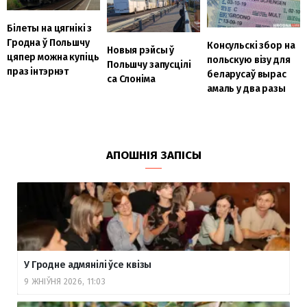
Білеты на цягнікі з
Гродна ў Польшчу
Консульскі збор на
Новыя рэйсы ў
цяпер можна купіць
польскую візу для
Польшчу запусцілі
праз інтэрнэт
беларусаў вырас
са Слоніма
амаль у два разы
АПОШНІЯ ЗАПІСЫ
У Гродне адмянілі ўсе квізы
9 ЖНІЎНЯ 2026, 11:03