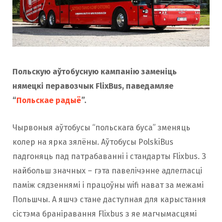
Польскую аўтобусную кампанію заменіць
нямецкі перавозчык
FlixBus
, паведамляе
“
Польскае радыё
”.
Чырвоныя аўтобусы “польскага буса” зменяць
колер на ярка зялёны. Аўтобусы PolskiBus
падгоняць пад патрабаванні і стандарты Flixbus. З
найбольш значных – гэта павелічэнне адлегласці
паміж сядзеннямі і працоўны wifi нават за межамі
Польшчы. А яшчэ стане даступная для карыстання
сістэма браніравання Flixbus з яе магчымасцямі