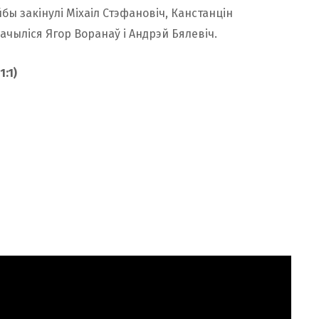
ы закінулі Міхаіл Стэфановіч, Канстанцін
начыліся Ягор Воранаў і Андрэй Бялевіч.
1:1)