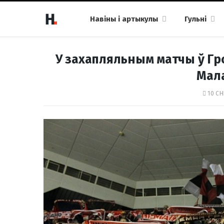
Навіны і артыкулы
Гульні
У захапляльным матчы ў Гр
Мал
10 СН