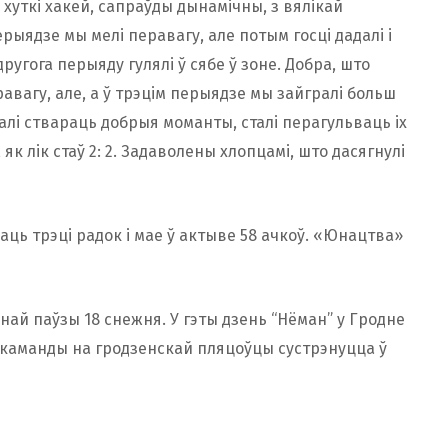
хуткі хакей, сапраўды дынамічны, з вялікай
ыядзе мы мелі перавагу, але потым госці дадалі і
ругога перыяду гулялі ў сябе ў зоне. Добра, што
еравагу, але, а ў трэцім перыядзе мы зайгралі больш
талі ствараць добрыя моманты, сталі перагульваць іх
 як лік стаў 2: 2. Задаволены хлопцамі, што дасягнулі
ць трэці радок і мае ў актыве 58 ачкоў. «Юнацтва»
най паўзы 18 снежня. У гэты дзень “Нёман” у Гродне
ж каманды на гродзенскай пляцоўцы сустрэнуцца ў