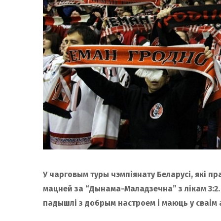
У чарговым туры чэмпіянату Беларусі, які п
мацней за “Дынама-Маладзечна” з лікам 3:2
падышлі з добрым настроем і маюць у сваім 