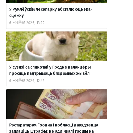
У Румлёўскім лесапарку абсталююць эка-
сцежку
6 ЖНІЎНЯ 2026, 13:22
У сувязі са спякотай у Гродне валанцёры
просяць падтрымаць бяздомных жывёл
6 ЖНІЎНЯ 2026, 12:45
Рэстаратарам Гродна і вобласці давядзецца
заплаціць штрафы: не адлічвалі грошы на