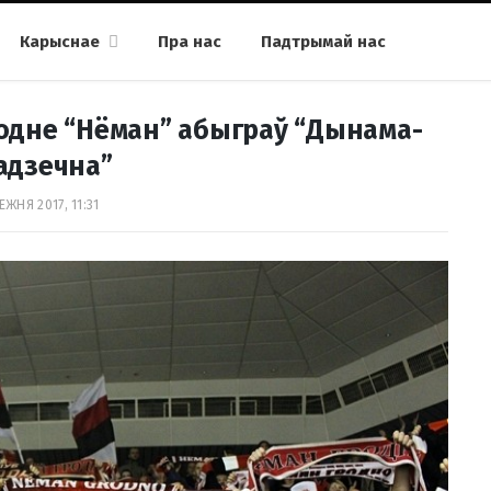
Карыснае
Пра нас
Падтрымай нас
одне “Нёман” абыграў “Дынама-
адзечна”
ЕЖНЯ 2017, 11:31