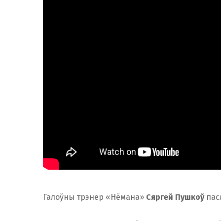
Галоўны трэнер «Нёмана»
Сяргей Пушкоў
пасл