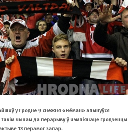
райшоў у Гродне 9 снежня «Нёман» апынуўся
. Такім чынам да перарыву ў чэмпіянаце гродзенцы
актыве 13 перамог запар.