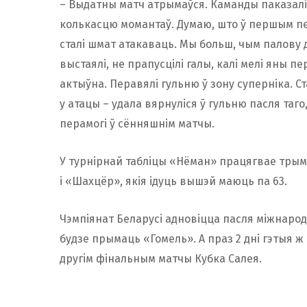
– Выдатны матч атрымаўся. Каманды паказалі 
колькасцю момантаў. Думаю, што ў першым пер
сталі шмат атакаваць. Мы больш, чым палову д
выстаялі, не прапусцілі галы, калі мелі яны п
актыўна. Перавялі гульню ў зону суперніка. С
у атацы – удала вярнуліся ў гульню пасля таго,
перамогі ў сённяшнім матчы.
У турнірнай табліцы «Нёман» працягвае трыма
і «Шахцёр», якія ідуць вышэй маюць па 63.
Чэмпіянат Беларусі адновіцца пасля міжнарод
будзе прымаць «Гомель». А праз 2 дні гэтыя 
другiм фінальным матчы Кубка Салея.