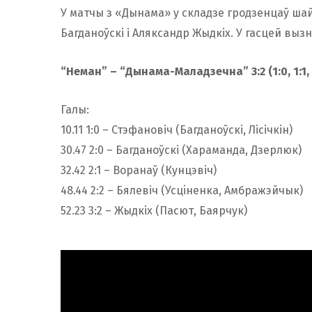
У матчы з «Дынама» у складзе гродзенцаў шайб
Багданоўскі і Аляксандр Жыдкіх. У гасцей выз
“Неман” – “Дынама-Маладзечна” 3:2 (1:0, 1:1, 
Галы:
10.11 1:0 – Стэфановіч (Багданоўскі, Лісічкін)
30.47 2:0 – Багданоўскі (Хараманда, Дзерлюк)
32.42 2:1 – Воранаў (Кунцэвіч)
48.44 2:2 – Бялевіч (Усцiненка, Амбражэйчык)
52.23 3:2 – Жыдкіх (Пасют, Баярчук)