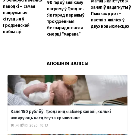
У Беларусі пачаліся
Матацыкліст усё ж
90 гадоў вялікаму
паводкі – самая
зачапіў нацягнуты ў
пагрому ў Гродне.
напружаная
Пышках дрот –
Як горад перажыў
сітуацыя ў
пасткі з’явіліся ў
трохдзённыя
Гродзенскай
двух новых месцах
беспарадкі пасля
вобласці
смерці “марака”
АПОШНІЯ ЗАПІСЫ
Каля 150 рублёў. Гродзенцы абмеркавалі, колькі
ахвяруюць касцёлу за хрышчэнне
10 ЖНІЎНЯ 2026, 10:13