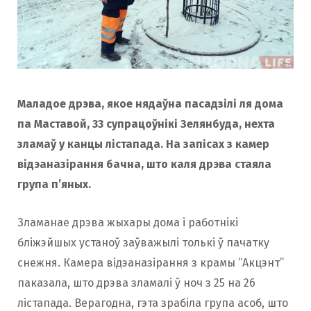
Маладое дрэва, якое нядаўна пасадзілі ля дома
па Маставой, 33 супрацоўнікі Зелянбуда, нехта
зламаў у канцы лістапада. На запісах з камер
відэаназірання бачна, што каля дрэва стаяла
група п’яных.
Зламанае дрэва жыхары дома і работнікі
бліжэйшых устаноў заўважылі толькі ў пачатку
снежня. Камера відэаназірання з крамы “Акцэнт”
паказала, што дрэва зламалі ў ноч з 25 на 26
лістапада. Верагодна, гэта зрабіла група асоб, што