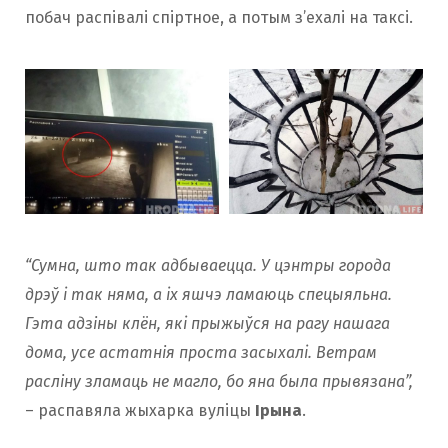
побач распівалі спіртное, а потым з’ехалі на таксі.
“Сумна, што так адбываецца. У цэнтры города
дрэў i так няма, а iх яшчэ ламаюць спецыяльна.
Гэта адзіны клён, якi прыжыўся на рагу нашага
дома, усе астатнія проста засыхалi. Ветрам
расліну зламаць не магло, бо яна была прывязана”,
– распавяла жыхарка вуліцы
Ірына
.