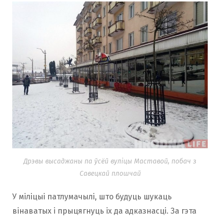
Дрэвы высаджаны па ўсёй вуліцы Маставой, побач з
Савецкай плошчай
У міліцыі патлумачылі, што будуць шукаць
вінаватых і прыцягнуць іх да адказнасці. За гэта