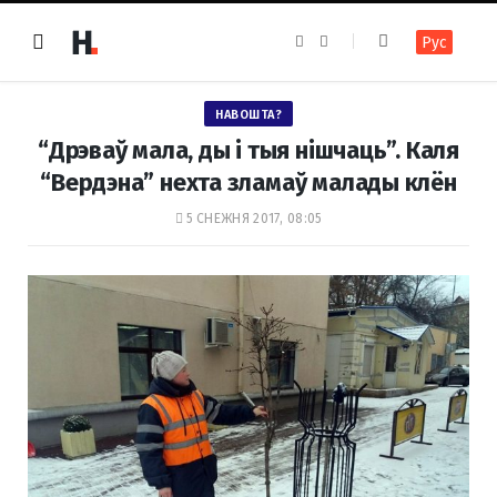
F
I
Рус
a
n
c
s
e
t
b
a
o
g
НАВОШТА?
o
r
k
a
“Дрэваў мала, ды і тыя нішчаць”. Каля
m
“Вердэна” нехта зламаў малады клён
5 СНЕЖНЯ 2017, 08:05