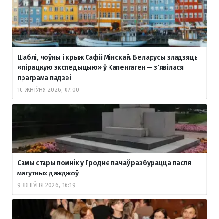
Шаблі, чоўны і крыж Сафіі Мінскай. Беларусы зладзяць
«пірацкую экспедыцыю» ў Капенгаген — з’явілася
праграма падзеі
10 ЖНІЎНЯ 2026, 07:00
Самы стары помнік у Гродне пачаў разбурацца пасля
магутных дажджоў
9 ЖНІЎНЯ 2026, 16:19