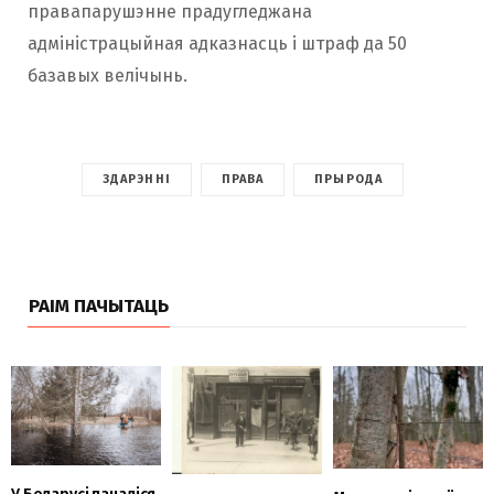
правапарушэнне прадугледжана
адміністрацыйная адказнасць і штраф да 50
базавых велічынь.
ЗДАРЭННІ
ПРАВА
ПРЫРОДА
РАІМ ПАЧЫТАЦЬ