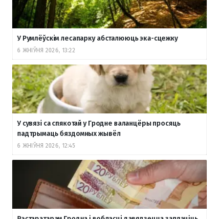
У Румлёўскім лесапарку абсталююць эка-сцежку
6 ЖНІЎНЯ 2026, 13:22
У сувязі са спякотай у Гродне валанцёры просяць
падтрымаць бяздомных жывёл
6 ЖНІЎНЯ 2026, 12:45
Рэстаратарам Гродна і вобласці давядзецца заплаціць