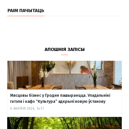
РАІМ ПАЧЫТАЦЬ
АПОШНІЯ ЗАПІСЫ
Мясцовы бізнес у Гродне пашыраецца. Уладальнікі
гатэля і кафэ “Культура” адкрылі новую ўстанову
6 ЖНІЎНЯ 2026, 14:17