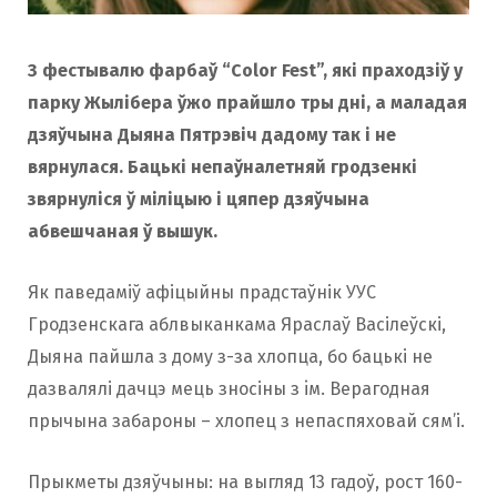
З фестывалю фарбаў “Color Fest”, які праходзіў у
парку Жылібера ўжо прайшло тры дні, а маладая
дзяўчына Дыяна Пятрэвіч дадому так і не
вярнулася. Бацькі непаўналетняй гродзенкі
звярнуліся ў міліцыю і цяпер дзяўчына
абвешчаная ў вышук.
Як паведаміў афіцыйны прадстаўнік УУС
Гродзенскага аблвыканкама Яраслаў Васілеўскі,
Дыяна пайшла з дому з-за хлопца, бо бацькі не
дазвалялі дачцэ мець зносіны з iм. Верагодная
прычына забароны – хлопец з непаспяховай сям’і.
Прыкметы дзяўчыны: на выгляд 13 гадоў, рост 160-