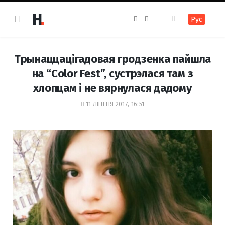
F
I
Рус
a
n
c
s
e
t
b
a
o
g
Трынаццацігадовая гродзенка пайшла
o
r
k
a
на “Color Fest”, сустрэлася там з
m
хлопцам і не вярнулася дадому
11 ЛІПЕНЯ 2017, 16:51