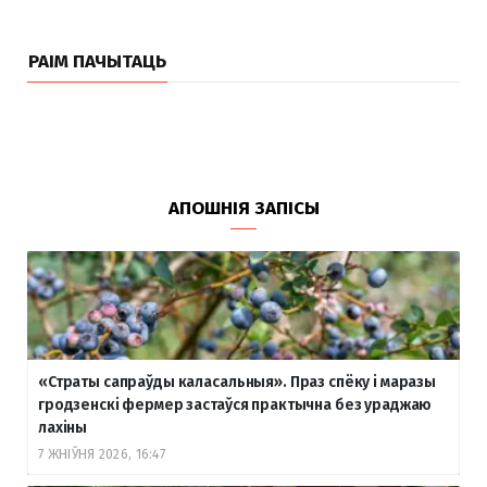
РАІМ ПАЧЫТАЦЬ
АПОШНІЯ ЗАПІСЫ
«Страты сапраўды каласальныя». Праз спёку і маразы
гродзенскі фермер застаўся практычна без ураджаю
лахіны
7 ЖНІЎНЯ 2026, 16:47