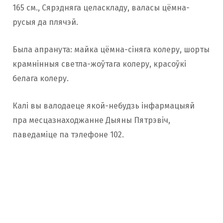
165 см., Сярэдняга целаскладу, валасы цёмна-
русыя да плячэй.
Была апранута: майка цёмна-сіняга колеру, шорты
крамнінныя светла-жоўтага колеру, красоўкі
белага колеру.
Калі вы валодаеце якой-небудзь інфармацыяй
пра месцазнаходжанне Дыяны Пятрэвіч,
паведаміце па тэлефоне 102.