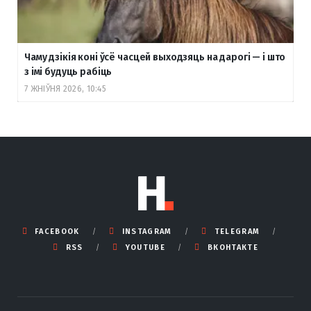
Чаму дзікія коні ўсё часцей выходзяць на дарогі — і што
з імі будуць рабіць
7 ЖНІЎНЯ 2026, 10:45
FACEBOOK
INSTAGRAM
TELEGRAM
RSS
YOUTUBE
ВКОНТАКТЕ