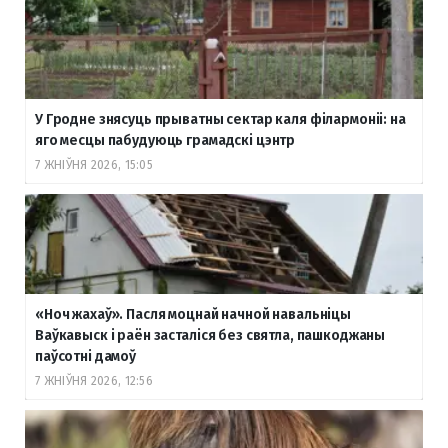
У Гродне знясуць прыватны сектар каля філармоніі: на
яго месцы пабудуюць грамадскі цэнтр
7 ЖНІЎНЯ 2026, 15:05
«Ноч жахаў». Пасля моцнай начной навальніцы
Ваўкавыск і раён засталіся без святла, пашкоджаны
паўсотні дамоў
7 ЖНІЎНЯ 2026, 12:56