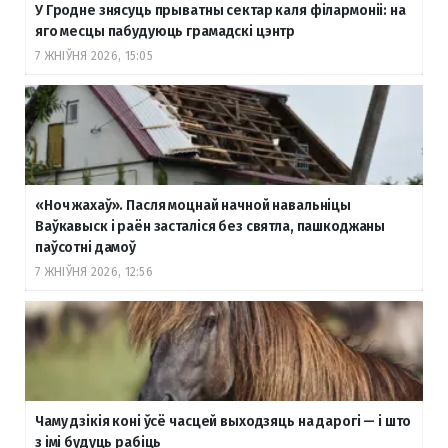
У Гродне знясуць прыватны сектар каля філармоніі: на
яго месцы пабудуюць грамадскі цэнтр
7 ЖНІЎНЯ 2026, 15:05
«Ноч жахаў». Пасля моцнай начной навальніцы
Ваўкавыск і раён засталіся без святла, пашкоджаны
паўсотні дамоў
7 ЖНІЎНЯ 2026, 12:56
Чаму дзікія коні ўсё часцей выходзяць на дарогі — і што
з імі будуць рабіць