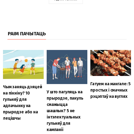
РАІМ ПАЧЫТАЦЬ
Гатуем на мангале: 5
Чым заняць дзяцей
простых і смачных
У што пагуляць на
на пікніку? 10
рэцэптаў на вуглях
прыродзе, пакуль
гульняў для
смажыцца
адпачынку на
шашлык? 5 не
прыродзе або на
інтэлектуальных
лецішчы
гульняў для
кампаніі