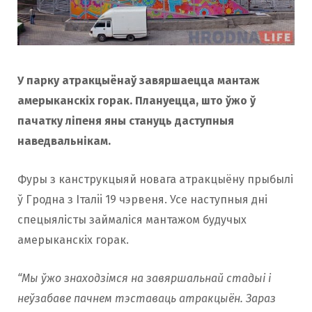
У парку атракцыёнаў завяршаецца мантаж
амерыканскіх горак. Плануецца, што ўжо ў
пачатку ліпеня яны стануць даступныя
наведвальнікам.
Фуры з канструкцыяй новага атракцыёну прыбылі
ў Гродна з Iталii 19 чэрвеня. Усе наступныя дні
спецыялісты займаліся мантажом будучых
амерыканскіх горак.
“Мы ўжо знаходзімся на завяршальнай стадыі і
неўзабаве пачнем тэставаць атракцыён. Зараз