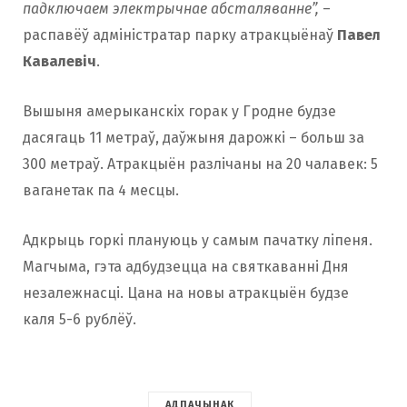
падключаем электрычнае абсталяванне”,
–
распавёў адміністратар парку атракцыёнаў
Павел
Кавалевіч
.
Вышыня амерыканскіх горак у Гродне будзе
дасягаць 11 метраў, даўжыня дарожкі – больш за
300 метраў. Атракцыён разлічаны на 20 чалавек: 5
ваганетак па 4 месцы.
Адкрыць горкі плануюць у самым пачатку ліпеня.
Магчыма, гэта адбудзецца на святкаванні Дня
незалежнасці. Цана на новы атракцыён будзе
каля 5-6 рублёў.
АДПАЧЫНАК