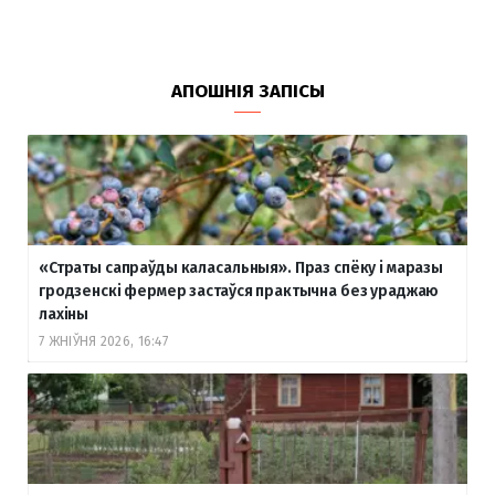
АПОШНІЯ ЗАПІСЫ
«Страты сапраўды каласальныя». Праз спёку і маразы
гродзенскі фермер застаўся практычна без ураджаю
лахіны
7 ЖНІЎНЯ 2026, 16:47