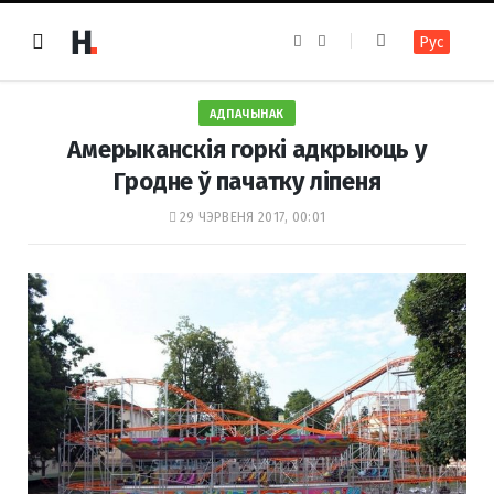
F
I
Рус
a
n
c
s
e
t
b
a
o
g
АДПАЧЫНАК
o
r
k
a
Амерыканскія горкі адкрыюць у
m
Гродне ў пачатку ліпеня
29 ЧЭРВЕНЯ 2017, 00:01