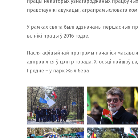
працы некаторых узнагароджаных працоўных д
прадстаўнікі адукацыі, аграпрамысловага комп
У рамках свята былі адзначаны першасныя пр
вынікі працы ў 2016 годзе.
Пасля афіцыйнай праграмы пачаліся масавыя г
адправіліся ў цэнтр горада. Хтосьцi пайшоў д
Гродне – у парк Жылібера