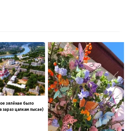
Якое зялёнае было
(а зараз цалкам лысае)