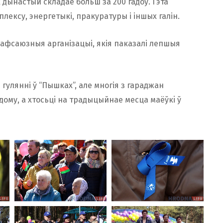
ынастый складае больш за 200 гадоў. Гэта
лексу, энергетыкі, пракуратуры і іншых галін.
афсаюзныя арганізацыі, якія паказалі лепшыя
улянні ў “Пышках”, але многія з гараджан
адому, а хтосьцi на традыцыйнае месца маёўкi ў