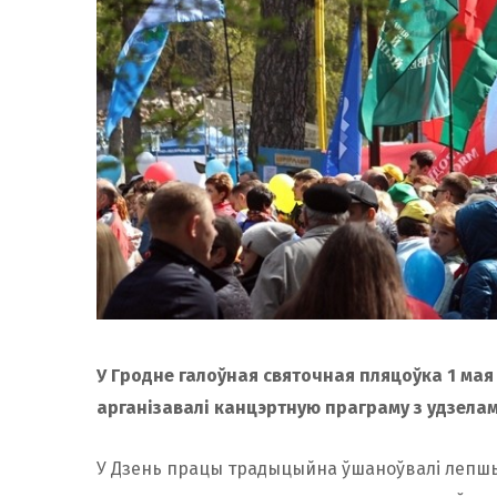
У Гродне галоўная святочная пляцоўка 1 мая
арганізавалі канцэртную праграму з удзелам
У Дзень працы традыцыйна ўшаноўвалі лепшых