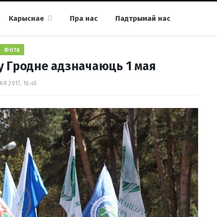
Карыснае
Пра нас
Падтрымай нас
ФОТА
: у Гродне адзначаюць 1 мая
АЯ 2017, 16:45