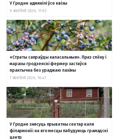
У Гродне адмянілі ўсе квізы
9 ЖНІЎНЯ 2026, 11:03
«Страты сапраўды каласальныя». Праз спёку і
маразы гродзенскі фермер застаўся
практычна без ураджаю лахіны
7 ЖНІЎНЯ 2026, 16:47
У Гродне знясуць прыватны сектар каля
філармоніі: на яго месцы пабудуюць грамадскі
цэнтр