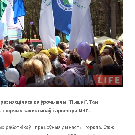
 размясцілася ва ўрочышчы “Пышкі”. Там
 творчых калектываў і аркестра МНС.
 работнікаў і працоўныя дынастыі горада. Стаж