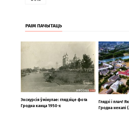
РАІМ ПАЧЫТАЦЬ
Экскурсія ў мінулае: глядзіце фота
Глядзі і плач! 
Гродна канца 1950-х
Гродна некалі 