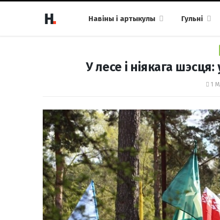
Навіны і артыкулы
Гульні
У лесе і ніякага шэсця
1 М