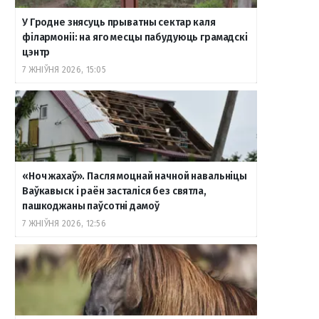
У Гродне знясуць прыватны сектар каля
філармоніі: на яго месцы пабудуюць грамадскі
цэнтр
7 ЖНІЎНЯ 2026, 15:05
«Ноч жахаў». Пасля моцнай начной навальніцы
Ваўкавыск і раён засталіся без святла,
пашкоджаны паўсотні дамоў
7 ЖНІЎНЯ 2026, 12:56