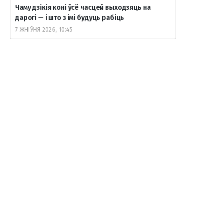
Чаму дзікія коні ўсё часцей выходзяць на
дарогі — і што з імі будуць рабіць
7 ЖНІЎНЯ 2026, 10:45