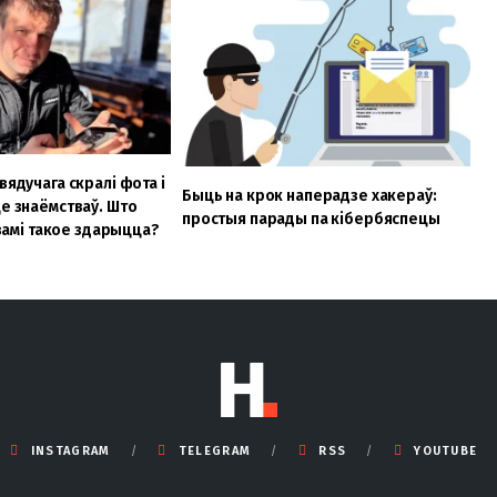
вядучага скралі фота і
Быць на крок наперадзе хакераў:
це знаёмстваў. Што
простыя парады па кібербяспецы
з вамі такое здарыцца?
INSTAGRAM
TELEGRAM
RSS
YOUTUBE