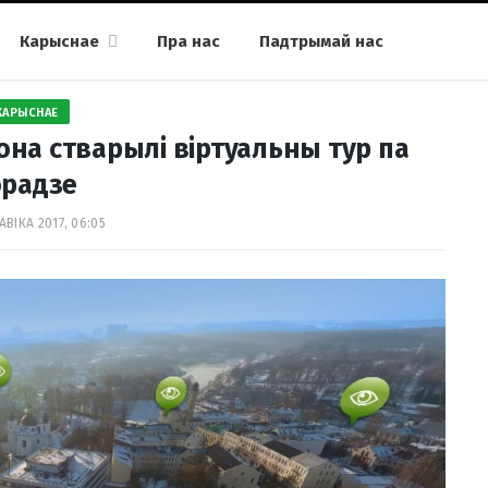
Карыснае
Пра нас
Падтрымай нас
КАРЫСНАЕ
на стварылі віртуальны тур па
орадзе
АВІКА 2017, 06:05