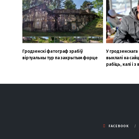
Гродзенскі фатограф зрабіў
У гродзенскага 
віртуальны тур па закрытым форце
выклалі на сай
рабіць, калі і 
FACEBOOK