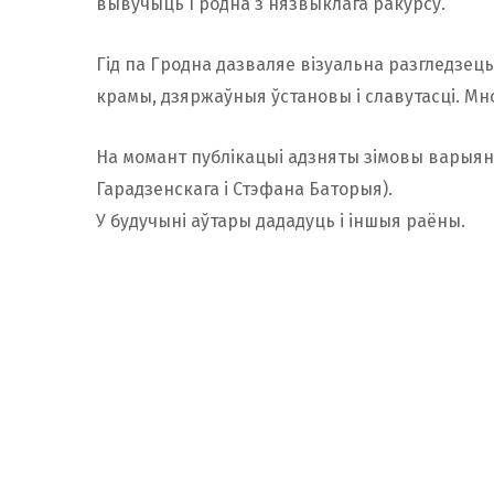
вывучыць Гродна з нязвыклага ракурсу.
Гід па Гродна дазваляе візуальна разгледзець
крамы, дзяржаўныя ўстановы і славутасці. Мно
На момант публікацыі адзняты зімовы варыян
Гарадзенскага і Стэфана Баторыя).
У будучыні аўтары дададуць і іншыя раёны.