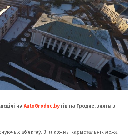
ясцілі на
AutoGrodno.by
гід па Гродне, зняты з
снуючых аб’ектаў. З ім кожны карыстальнік можа