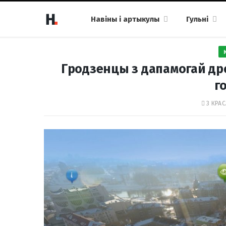
Навіны і артыкулы
Гульні
Гродзенцы з дапамогай дро
г
3 КРАС