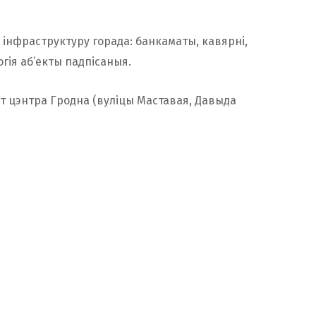
 інфраструктуру горада: банкаматы, кавярні,
гія аб’екты падпісаныя.
т цэнтра Гродна (вуліцы Маставая, Давыда