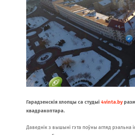
Гарадзенскія хлопцы са студыі
4vinta.by
разм
квадракоптара.
Даведнік з вышыні гэта поўны агляд рэальна і