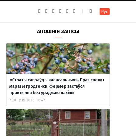
F
I
T
R
Y
В
Рус
a
n
e
S
o
к
c
s
l
S
u
о
e
t
e
T
н
b
a
g
u
т
АПОШНІЯ ЗАПІСЫ
o
g
r
b
а
o
r
a
e
к
k
a
m
т
m
е
«Страты сапраўды каласальныя». Праз спёку і
маразы гродзенскі фермер застаўся
практычна без ураджаю лахіны
7 ЖНІЎНЯ 2026, 16:47