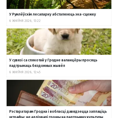
У Румлёўскім лесапарку абсталююць эка-сцежку
6 ЖНІЎНЯ 2026, 13:22
У сувязі са спякотай у Гродне валанцёры просяць
падтрымаць бяздомных жывёл
6 ЖНІЎНЯ 2026, 12:45
Рэстаратарам Гродна і вобласці давядзецца заплаціць
штрафы: не адлічвалі грошы на падтрымку культуры