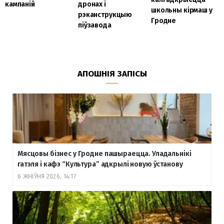
кампаній
дронах і
школьны кірмаш у
рэканструкцыю
Гродне
піўзавода
АПОШНІЯ ЗАПІСЫ
Мясцовы бізнес у Гродне пашыраецца. Уладальнікі
гатэля і кафэ “Культура” адкрылі новую ўстанову
6 ЖНІЎНЯ 2026, 14:17