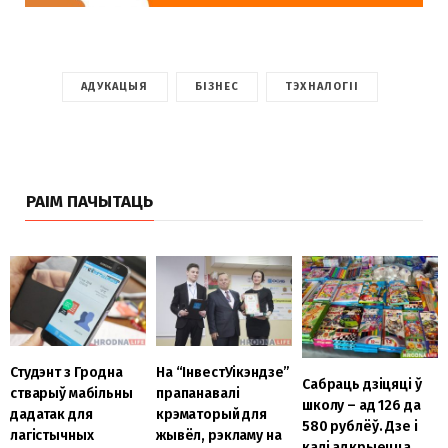
АДУКАЦЫЯ
БІЗНЕС
ТЭХНАЛОГІІ
РАІМ ПАЧЫТАЦЬ
Студэнт з Гродна
На “ІнвестУікэндзе”
Сабраць дзіцяці ў
стварыў мабільны
прапанавалі
школу – ад 126 да
дадатак для
крэматорый для
580 рублёў. Дзе і
лагістычных
жывёл, рэкламу на
калі адкрыецца