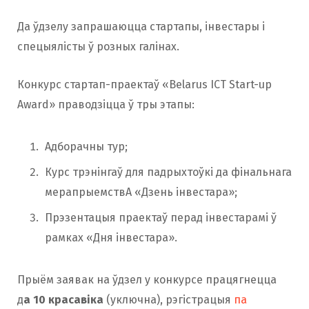
Да ўдзелу запрашаюцца стартапы, інвестары і
спецыялісты ў розных галінах.
Конкурс стартап-праектаў «Belarus ICT Start-up
Award» праводзіцца ў тры этапы:
Адборачны тур;
Курс трэнінгаў для падрыхтоўкі да фінальнага
мерапрыемствА «Дзень інвестара»;
Прэзентацыя праектаў перад інвестарамі ў
рамках «Дня інвестара».
Прыём заявак на ўдзел у конкурсе працягнецца
д
а 10 красавіка
(уключна), рэгістрацыя
па