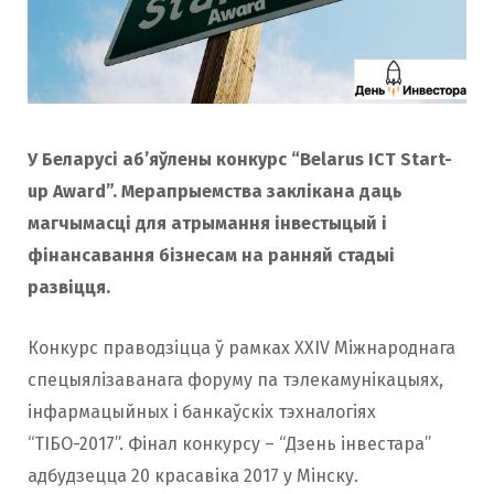
У Беларусі аб’яўлены конкурс “Belarus ICT Start-
up Award”. Мерапрыемства заклікана даць
магчымасці для атрымання інвестыцый і
фінансавання бізнесам на ранняй стадыі
развіцця.
Конкурс праводзіцца ў рамках XXIV Міжнароднага
спецыялізаванага форуму па тэлекамунікацыях,
інфармацыйных і банкаўскіх тэхналогіях
“ТІБО-2017”. Фінал конкурсу – “Дзень інвестара”
адбудзецца 20 красавіка 2017 у Мінску.