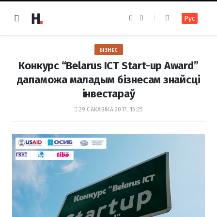
F
I
Рус
a
n
c
s
e
t
b
a
o
g
БІЗНЕС
o
r
k
a
Конкурс “Belarus ICT Start-up Award”
m
дапаможа маладым бізнесам знайсці
інвестараў
29 САКАВІКА 2017, 15:25