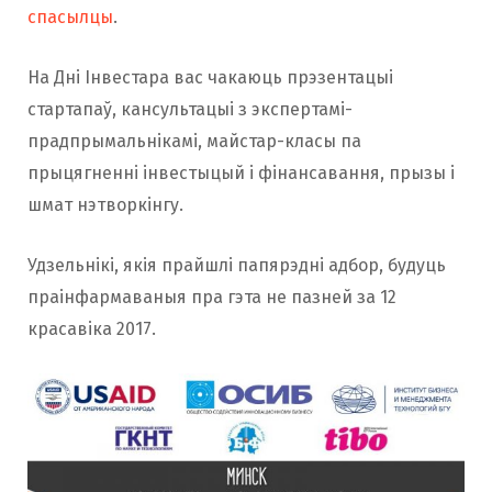
спасылцы
.
На Дні Інвестара вас чакаюць прэзентацыі
стартапаў, кансультацыі з экспертамі-
прадпрымальнікамі, майстар-класы па
прыцягненні інвестыцый і фінансавання, прызы і
шмат нэтворкінгу.
Удзельнікі, якія прайшлі папярэдні адбор, будуць
праінфармаваныя пра гэта не пазней за 12
красавіка 2017.