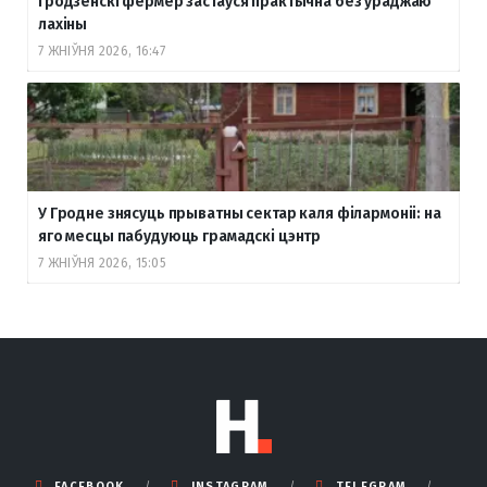
гродзенскі фермер застаўся практычна без ураджаю
лахіны
7 ЖНІЎНЯ 2026, 16:47
У Гродне знясуць прыватны сектар каля філармоніі: на
яго месцы пабудуюць грамадскі цэнтр
7 ЖНІЎНЯ 2026, 15:05
FACEBOOK
INSTAGRAM
TELEGRAM