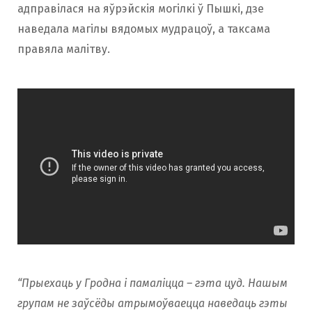
адправілася на яўрэйскія могілкі ў Пышкі, дзе
наведала магілы вядомых мудрацоў, а таксама
правяла малітву.
“Прыехаць у Гродна і памаліцца – гэта цуд. Нашым
групам не заўсёды атрымоўваецца наведаць гэты