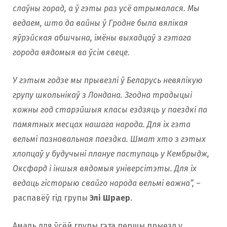
слаўны горад, а ў гэты раз усё атрымалася. Мы
ведаем, што да вайны ў Гродне была вялікая
яўрэйская абшчына, імёны выхадцаў з гэтага
города вядомыя ва ўсім свеце.
У гэтым годзе мы прывезлі ў Беларусь невялікую
групу школьнікаў з Лондана. Згодна традыцыі
кожны год старэйшыя класы ездзяць у паездкі па
памятных месцах нашага народа. Для іх гэта
вельмі пазнавальная паездка. Шмат хто з гэтых
хлопцаў у будучыні плануе паступаць у Кембрыдж,
Оксфард і іншыя вядомыя універсітэты. Для іх
ведаць гісторыю свайго народа вельмі важна”,
–
распавёў гiд групы
Элі Шраер
.
Амаль для ўсёй групы гэта першы прыезд у