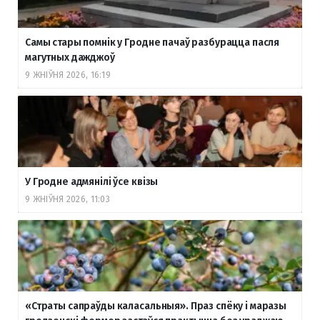
Самы стары помнік у Гродне пачаў разбурацца пасля
магутных дажджоў
9 ЖНІЎНЯ 2026, 16:19
У Гродне адмянілі ўсе квізы
9 ЖНІЎНЯ 2026, 11:03
«Страты сапраўды каласальныя». Праз спёку і маразы