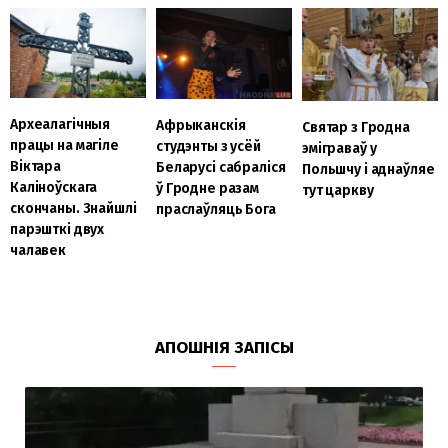
Археалагічныя
Афрыканскія
Святар з Гродна
працы на магіле
студэнты з усёй
эміграваў у
Віктара
Беларусі сабраліся
Польшчу і аднаўляе
Каліноўскага
ў Гродне разам
тут царкву
скончаны. Знайшлі
праслаўляць Бога
парэшткі двух
чалавек
АПОШНІЯ ЗАПІСЫ