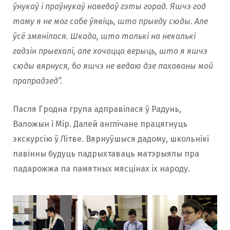
ўнукаў і праўнукаў наведаў гэты горад. Яшчэ год
таму я не мог сабе ўявіць, што прыеду сюды. Але
ўсё змянілася. Шкада, што толькі на некалькі
гадзін прыехалi, але хочацца верыць, што я яшчэ
сюды вярнуся, бо яшчэ не ведаю дзе пахаваны мой
прапрадзед”.
Пасля Гродна група адправілася ў Радунь,
Валожын і Мір. Далей англічане працягнуць
экскурсію ў Літве. Вярнуўшыся дадому, школьнікі
павінны будуць падрыхтаваць матэрыялы пра
падарожжа па памятных мясцінах iх народу.