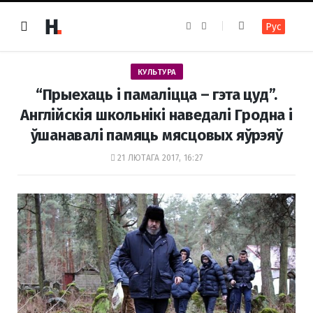
F
I
Рус
a
n
c
s
e
t
b
a
o
g
КУЛЬТУРА
o
r
k
a
“Прыехаць і памаліцца – гэта цуд”.
m
Англійскія школьнікі наведалі Гродна і
ўшанавалі памяць мясцовых яўрэяў
21 ЛЮТАГА 2017, 16:27