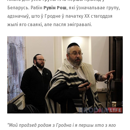
Беларусь. Рабін
Рувiн Рош
, які ўзначальвае групу,
адзначыў, што ў Гродне ў пачатку XX стагоддзя
жылі яго сваякі, але пасля эмігравалі.
“Мой прадзед родам з Гродна і я першы хто з яго