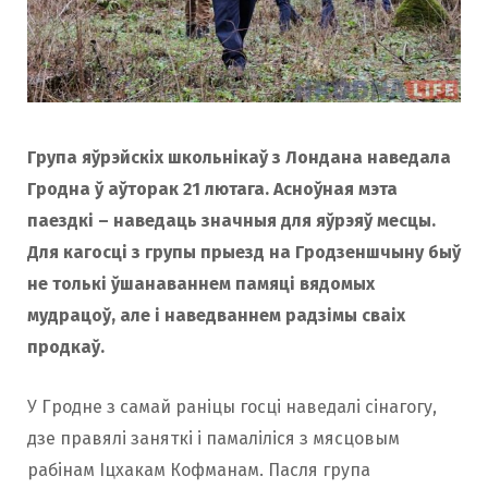
Група яўрэйскіх школьнікаў з Лондана наведала
Гродна ў аўторак 21 лютага. Асноўная мэта
паездкі – наведаць значныя для яўрэяў месцы.
Для кагосцi з групы прыезд на Гродзеншчыну быў
не толькі ўшанаваннем памяцi вядомых
мудрацоў, але і наведваннем радзімы сваіх
продкаў.
У Гродне з самай раніцы госці наведалі сінагогу,
дзе правялі заняткі і памаліліся з мясцовым
рабінам Іцхакам Кофманам. Пасля група