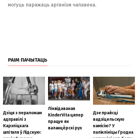
могуць паражаць арганізм чалавека.
РАІМ ПАЧЫТАЦЬ
Ліквідаваная
Дзіця з пераломам
Дзе прайсці
KinderVita цяпер
адправілі з
вадзіцельскую
працуе як
Карэліцкага
камісію? У
валанцёрскі рух
шпіталя ў Лідскую:
паліклініцы Гродна