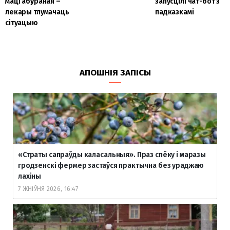
маці абураная –
запусцілі чат-бот з
лекары тлумачаць
падказкамі
сітуацыю
АПОШНІЯ ЗАПІСЫ
«Страты сапраўды каласальныя». Праз спёку і маразы
гродзенскі фермер застаўся практычна без ураджаю
лахіны
7 ЖНІЎНЯ 2026, 16:47