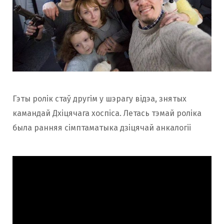
Гэты ролік стаў другім у шэрагу відэа, знятых
камандай Дхіцячага хоспіса. Летась тэмай роліка
была ранняя сімптаматыка дзіцячай анкалогіі