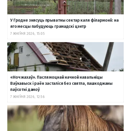
У Гродне знясуць прыватны сектар каля філармоніі: на
яго месцы пабудуюць грамадскі цэнтр
7 ЖНІЎНЯ 2026, 15:05
«Ноч жахаў». Пасля моцнай начной навальніцы
Ваўкавыск і раён засталіся без святла, пашкоджаны
паўсотні дамоў
7 ЖНІЎНЯ 2026, 12:56