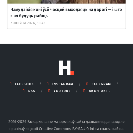
Чаму дзікія коні ўсё часцей выходзяць на дарогі — і што
з імі будуць рабіць
7 ЖНІЎНЯ 2026, 10:45
FACEBOOK
INSTAGRAM
TELEGRAM
RSS
YOUTUBE
ВКОНТАКТЕ
2016-2026 Выкарыстанне матэрыялаў сайта дазваляецца паводле
правілаў ліцэнзіі Creative Commons BY-SA 4.0 Int са спасылкай на