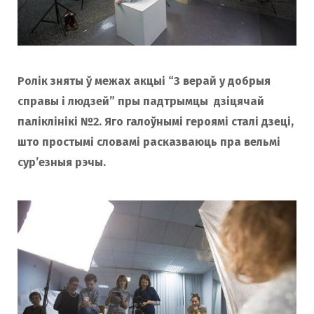
Ролік зняты ў межах акцыі “З верай у добрыя
справы і людзей” пры падтрымцы
дзіцячай
паліклінікі №2. Яго галоўнымі героямі сталі дзеці,
што простымі словамі расказваюць пра вельмі
сур’езныя рэчы.