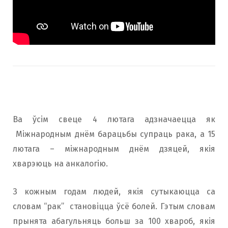
Ва ўсім свеце 4 лютага адзначаецца як
Міжнародным днём барацьбы супраць рака, а 15
лютага – міжнародным днём дзяцей, якія
хварэюць на анкалогію.
З кожным годам людей, якія сутыкаюцца са
словам “рак” становіцца ўсё болей. Гэтым словам
прынята абагульняць больш за 100 хвароб, якія