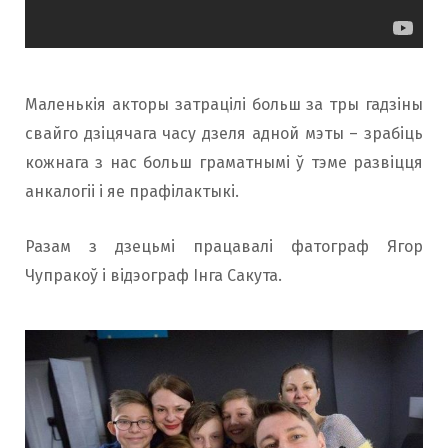
Маленькія акторы затрацілі больш за тры гадзіны
свайго дзіцячага часу дзеля адной мэты – зрабіць
кожнага з нас больш граматнымі ў тэме развіцця
анкалогіі і яе прафілактыкі.
Разам з дзецьмі працавалі фатограф Ягор
Чупракоў і відэограф Інга Сакута.