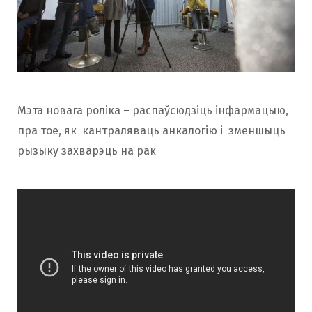
Мэта новага роліка – распаўсюдзіць інфармацыю,
пра тое, як кантраляваць анкалогію і зменшыць
рызыку захварэць на рак