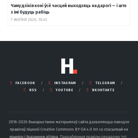
Чаму дзікія коні ўсё часцей выходзяць на дарогі — і што
з імі будуць рабіць
7 ЖНІЎНЯ 2026, 10:45
FACEBOOK
INSTAGRAM
TELEGRAM
RSS
YOUTUBE
ВКОНТАКТЕ
2016-2026 Выкарыстанне матэрыялаў сайта дазваляецца паводле
правілаў ліцэнзіі Creative Commons BY-SA 4.0 Int са спасылкай на
крыніцу і ўказаннем аўтара.
Падрабязныя правілы перадруку тут
.