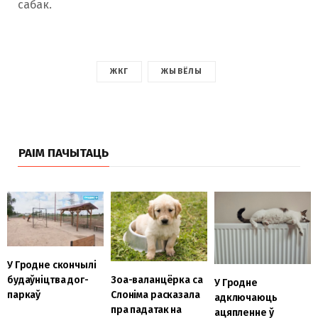
сабак.
ЖКГ
ЖЫВЁЛЫ
РАІМ ПАЧЫТАЦЬ
У Гродне скончылі
будаўніцтва дог-
Зоа-валанцёрка са
У Гродне
паркаў
Слоніма расказала
адключаюць
пра падатак на
ацяпленне ў