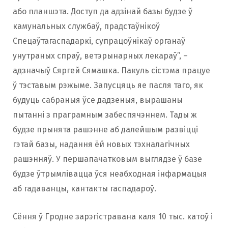
або планшэта. Доступ да адзінай базы будзе ў
камунальных службаў, прадстаўнікоў
Спецаўтагаспадаркі, супрацоўнікаў органаў
унутраных спраў, ветэрынарных лекараў”, –
адзначыў Сяргей Сямашка. Пакуль сістэма працуе
ў тэставым рэжыме. Запусцяць яе пасля таго, як
будуць сабраныя ўсе дадзеныя, вырашаны
пытанні з праграмным забеспячэннем. Тады ж
будзе прынята рашэнне аб далейшым развіцці
гэтай базы, надання ёй новых тэхналагічных
рашэнняў. У першапачатковым выглядзе ў базе
будзе ўтрымлівацца ўся неабходная інфармацыя
аб гадаванцы, кантакты гаспадароў.
Сёння ў Гродне зарэгістравана каля 10 тыс. катоў і