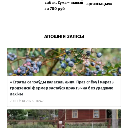
сабак. Сума – вышэй
арганізацыях
за 700 руб
АПОШНІЯ ЗАПІСЫ
«Страты сапраўды каласальныя». Праз спёку і маразы
гродзенскі фермер застаўся практычна без ураджаю
лахіны
7 ЖНІЎНЯ 2026, 16:47