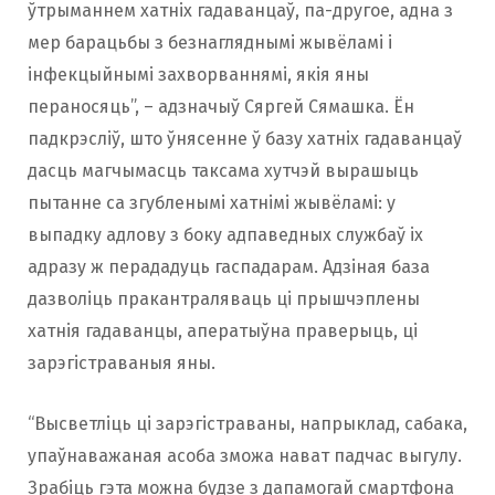
ўтрыманнем хатніх гадаванцаў, па-другое, адна з
мер барацьбы з безнагляднымі жывёламі і
інфекцыйнымі захворваннямі, якія яны
пераносяць”, – адзначыў Сяргей Сямашка. Ён
падкрэсліў, што ўнясенне ў базу хатніх гадаванцаў
дасць магчымасць таксама хутчэй вырашыць
пытанне са згубленымі хатнімі жывёламі: у
выпадку адлову з боку адпаведных службаў іх
адразу ж перададуць гаспадарам. Адзіная база
дазволіць пракантраляваць ці прышчэплены
хатнія гадаванцы, аператыўна праверыць, ці
зарэгістраваныя яны.
“Высветліць ці зарэгістраваны, напрыклад, сабака,
упаўнаважаная асоба зможа нават падчас выгулу.
Зрабіць гэта можна будзе з дапамогай смартфона