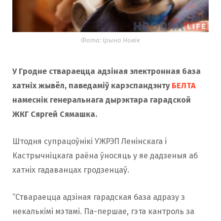
Фота: Ірына Новік
У Гродне ствараецца адзіная электронная база
хатніх жывёл, паведаміў карэспандэнту
БЕЛТА
намеснік генеральнага дырэктара гарадской
ЖКГ Сяргей Сямашка.
Штодня супрацоўнікі УЖРЭП Ленінскага і
Кастрычніцкага раёна ўносяць у яе дадзеныя аб
хатніх гадаванцах гродзенцаў.
“Ствараецца адзіная гарадская база адразу з
некалькімі мэтамі. Па-першае, гэта кантроль за