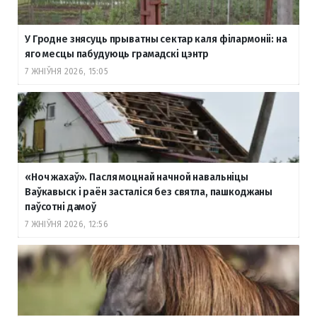
У Гродне знясуць прыватны сектар каля філармоніі: на
яго месцы пабудуюць грамадскі цэнтр
7 ЖНІЎНЯ 2026, 15:05
«Ноч жахаў». Пасля моцнай начной навальніцы
Ваўкавыск і раён засталіся без святла, пашкоджаны
паўсотні дамоў
7 ЖНІЎНЯ 2026, 12:56