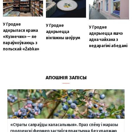
У Гродне
У Гродне
У Гродне
адкрылася крама
адкрыецца
адкрыецца яшчэ
«Кузнечик» — яе
вінтажны шоўрум
адна чайхана з
параўноўваюць з
недарагімі абедамі
польскай «Żabka»
АПОШНІЯ ЗАПІСЫ
«Страты сапраўды каласальныя». Праз спёку і маразы
гродзенскі фермер застаўся практычна без ураджаю