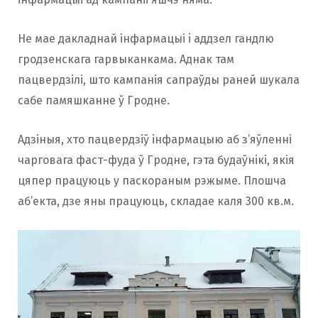
Не мае дакладнай інфармацыі i аддзел гандлю
гродзенскага гарвыканкама. Аднак там
пацвердзілі, што кампанія сапраўды раней шукала
сабе памяшканне ў Гродне.
Адзіныя, хто пацвердзіў інфармацыю аб з’яўленні
чарговага фаст-фуда ў Гродне, гэта будаўнікі, якія
цяпер працуюць у паскораным рэжыме. Плошча
аб’екта, дзе яны працуюць, складае каля 300 кв.м.