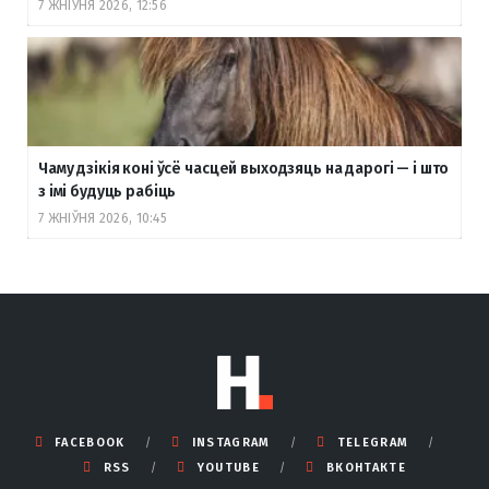
7 ЖНІЎНЯ 2026, 12:56
Чаму дзікія коні ўсё часцей выходзяць на дарогі — і што
з імі будуць рабіць
7 ЖНІЎНЯ 2026, 10:45
FACEBOOK
INSTAGRAM
TELEGRAM
RSS
YOUTUBE
ВКОНТАКТЕ