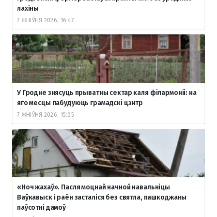
лахіны
7 ЖНІЎНЯ 2026, 16:47
У Гродне знясуць прыватны сектар каля філармоніі: на
яго месцы пабудуюць грамадскі цэнтр
7 ЖНІЎНЯ 2026, 15:05
«Ноч жахаў». Пасля моцнай начной навальніцы
Ваўкавыск і раён засталіся без святла, пашкоджаны
паўсотні дамоў