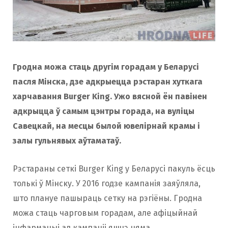
Гродна можа стаць другім горадам у Беларусі
пасля Мінска, дзе адкрыецца рэстаран хуткага
харчавання Burger King. Ужо вясной ён павінен
адкрыцца ў самым цэнтры горада, на вуліцы
Савецкай, на месцы былой ювелірнай крамы і
залы гульнявых аўтаматаў.
Рэстараны сеткі Burger King у Беларусі пакуль ёсць
толькі ў Мінску. У 2016 годзе кампанія заяўляла,
што плануе пашыраць сетку на рэгіёны. Гродна
можа стаць чарговым горадам, але афіцыйнай
інфармацыі ад кампаніі яшчэ няма.