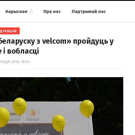
Карыснае
Пра нас
Падтрымай нас
АДУКАЦЫЯ
беларуску з velcom» пройдуць у
 і вобласці
АПАДА 2016, 18:04