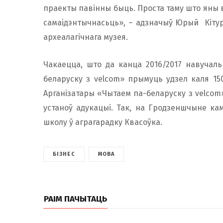
праекты павінны быць. Проста таму што яны
самаідэнтычнасьць», – адзначыў Юрый Кітур
археалагічнага музея.
Чакаецца, што да канца 2016/2017 навучаль
беларуску з velcom» прымуць удзел каля 150
Арганізатары «Чытаем па-беларуску з velcom
устаноў адукацыі. Так, на Гродзеншчыне к
школу ў аграгарадку Квасоўка.
БІЗНЕС
МОВА
РАІМ ПАЧЫТАЦЬ