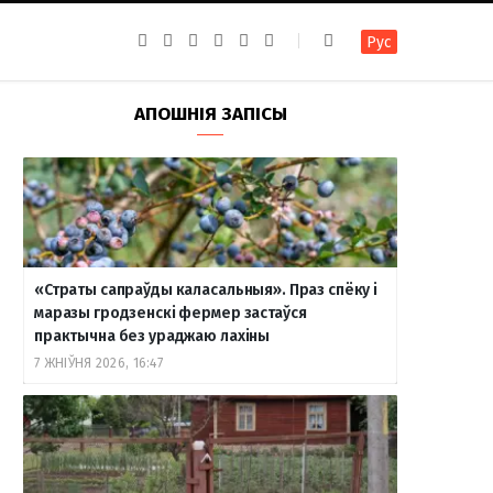
F
I
T
R
Y
В
Рус
a
n
e
S
o
к
c
s
l
S
u
о
e
t
e
T
н
b
a
g
u
т
АПОШНІЯ ЗАПІСЫ
o
g
r
b
а
o
r
a
e
к
k
a
m
т
m
е
«Страты сапраўды каласальныя». Праз спёку і
маразы гродзенскі фермер застаўся
практычна без ураджаю лахіны
7 ЖНІЎНЯ 2026, 16:47