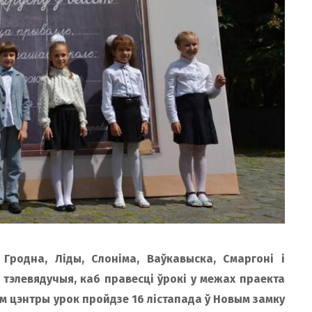
 Гродна, Ліды, Слоніма, Ваўкавыска, Смаргоні і
 тэлевядучыя, каб правесці ўрокі у межах праекта
м цэнтры урок пройдзе 16 лістапада ў Новым замку