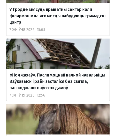
У Гродне знясуць прыватны сектар каля
філармоніі: на яго месцы пабудуюць грамадскі
цэнтр
7 ЖНІЎНЯ 2026, 15:05
«Ноч жахаў». Пасля моцнай начной навальніцы
Ваўкавыск і раён засталіся без святла,
пашкоджаны паўсотні дамоў
7 ЖНІЎНЯ 2026, 12:56