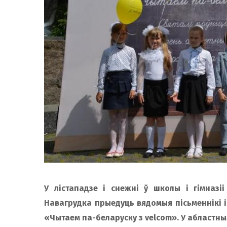
У лістападзе і снежні ў школы і гімназіі
Навагрудка прыедуць вядомыя пісьменнікі і
«Чытаем па-беларуску з velcom». У абластны