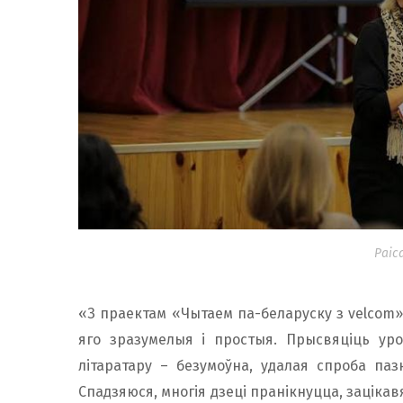
Раіс
«З праектам «Чытаем па-беларуску з velcom» 
яго зразумелыя і простыя. Прысвяціць уро
літаратару – безумоўна, удалая спроба паз
Спадзяюся, многія дзеці пранікнуцца, зацікав