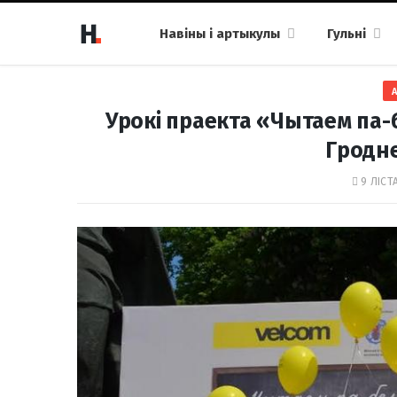
Навіны і артыкулы
Гульні
Урокі праекта «Чытаем па-
Гродне
9 ЛІСТ