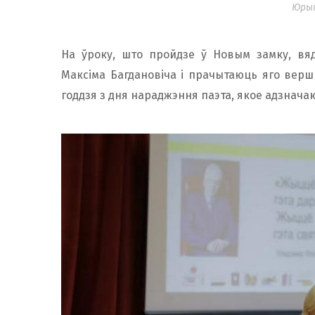
Юры
На ўроку, што пройдзе ў Новым замку, вяд
Максіма Багдановіча і прачытаюць яго вер
годдзя з дня нараджэння паэта, якое адзнача