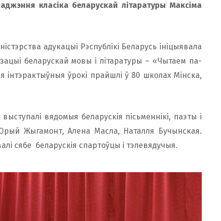
аджэння класіка беларускай літаратуры Максіма
істэрства адукацыі Рэспублікі Беларусь ініцыявала
ацыі беларускай мовы і літаратуры – «Чытаем па-
я інтэрактыўныя ўрокі прайшлі ў 80 школах Мінска,
 выступалі вядомыя беларускія пісьменнікі, паэты і
, Юрый Жыгамонт, Алена Масла, Наталля Бучынская.
лі сябе беларускія спартоўцы і тэлевядучыя.