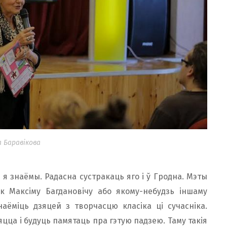
а Баравікова
я знаёмы. Радасна сустракаць яго і ў Гродна. Мэты
к Максіму Багдановічу або якому-небудзь іншаму
наёміць дзяцей з творчасцю класіка ці сучасніка.
яцца і будуць памятаць пра гэтую падзею. Таму такія