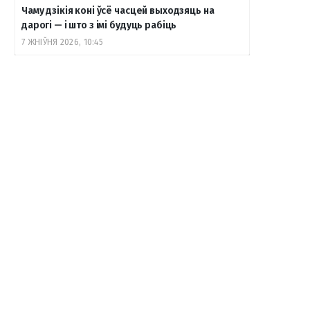
Чаму дзікія коні ўсё часцей выходзяць на
дарогі — і што з імі будуць рабіць
7 ЖНІЎНЯ 2026, 10:45