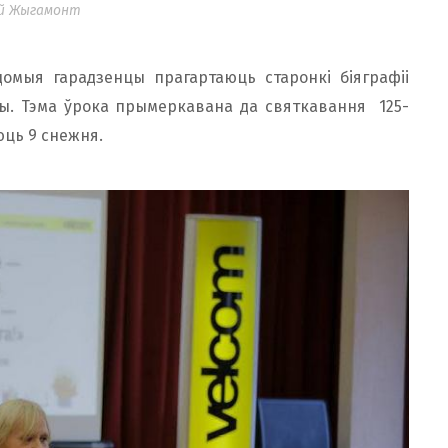
й Жыгамонт
омыя гарадзенцы прагартаюць старонкі біяграфіі
шы. Тэма ўрока прымеркавана да святкавання 125-
юць 9 снежня.