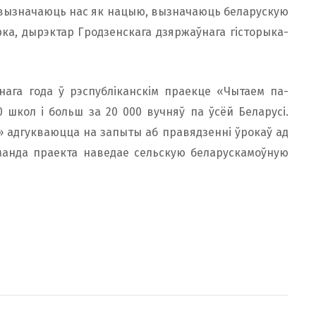
 вызначаюць нас як нацыю, вызначаюць беларускую
ка, дырэктар Гродзенскага дзяржаўнага гісторыка-
нага года ў рэспубліканскім праекце «Чытаем па-
 школ і больш за 20 000 вучняў па ўсёй Беларусі.
» адгукваюцца на запыты аб правядзенні ўрокаў ад
аманда праекта наведае сельскую беларускамоўную