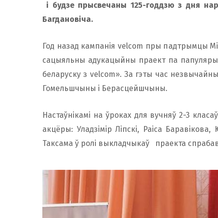
і будзе прысвечаны 125-годдзю з дня нар
Багдановіча.
Год назад кампанія velcom пры падтрымцы Мін
сацыяльны адукацыйны праект па папулярыз
беларуску з velcom». За гэты час незвычайны
Гомельшчыны і Берасцейшчыны.
Настаўнікамі на ўроках для вучняў 2-3 класаў
акцёры: Уладзімір Ліпскі, Раіса Баравікова
Таксама ў ролі выкладчыкаў праекта спрабава