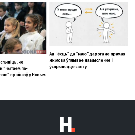
Ад “ёсць” да “маю” дарога не прамая.
Як мова ўплывае на мысленне і
 спыніць, не
ўспрыняцце свету
к “чытаем па-
lcom” прайшоў у Новым