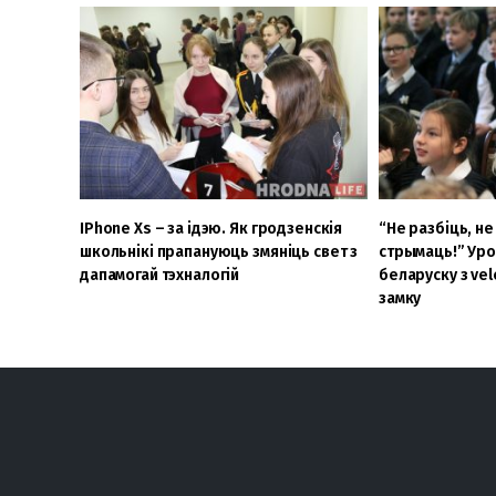
ІPhone Xs – за ідэю. Як гродзенскія
“Не разбіць, не
школьнікі прапануюць змяніць свет з
стрымаць!” Уро
дапамогай тэхналогій
беларуску з ve
замку