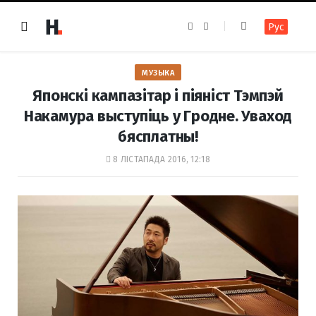
F
I
Рус
a
n
c
s
e
t
b
a
o
g
МУЗЫКА
o
r
k
a
Японскі кампазітар і піяніст Тэмпэй
m
Накамура выступіць у Гродне. Уваход
бясплатны!
8 ЛІСТАПАДА 2016, 12:18