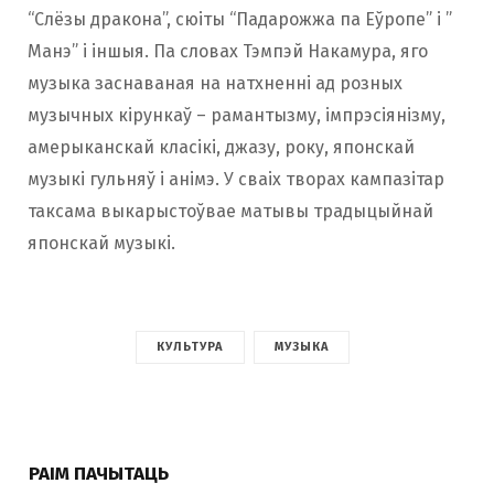
“Слёзы дракона”, сюіты “Падарожжа па Еўропе” і ”
Манэ” і іншыя. Па словах Тэмпэй Накамура, яго
музыка заснаваная на натхненні ад розных
музычных кірункаў – рамантызму, імпрэсіянізму,
амерыканскай класікі, джазу, року, японскай
музыкі гульняў і анімэ. У сваіх творах кампазітар
таксама выкарыстоўвае матывы традыцыйнай
японскай музыкі.
КУЛЬТУРА
МУЗЫКА
РАІМ ПАЧЫТАЦЬ