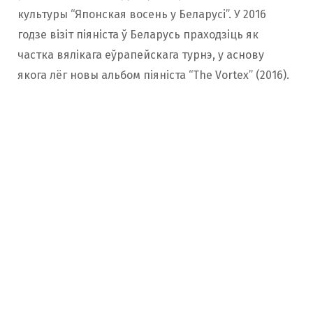
культуры “Японская восень у Беларусі”. У 2016
годзе візіт піяніста ў Беларусь праходзіць як
частка вялікага еўрапейскага турнэ, у аснову
якога лёг новы альбом піяніста “The Vortex” (2016).