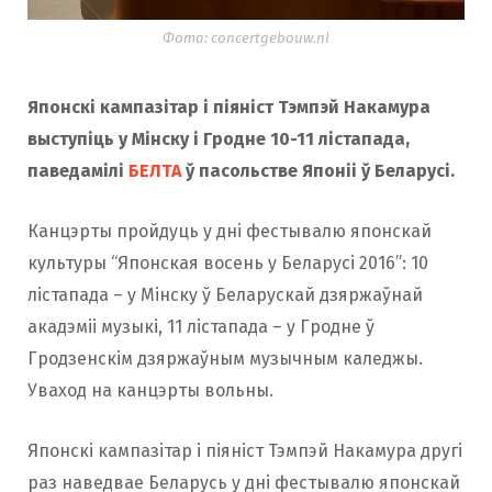
Фота: concertgebouw.nl
Японскі кампазітар і піяніст Тэмпэй Накамура
выступіць у Мінску і Гродне 10-11 лістапада,
паведамілі
БЕЛТА
ў пасольстве Японіі ў Беларусі.
Канцэрты пройдуць у дні фестывалю японскай
культуры “Японская восень у Беларусі 2016”: 10
лістапада – у Мінску ў Беларускай дзяржаўнай
акадэміі музыкі, 11 лістапада – у Гродне ў
Гродзенскім дзяржаўным музычным каледжы.
Уваход на канцэрты вольны.
Японскі кампазітар і піяніст Тэмпэй Накамура другі
раз наведвае Беларусь у дні фестывалю японскай