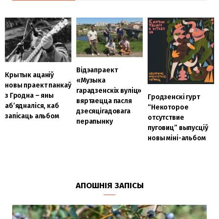
Відэапраект
Крытык ацаніў
«Музыка
новы праект панкаў
гарадзенскіх вуліц»
з Гродна – яны
Гродзенскі гурт
вяртаецца пасля
аб’ядналіся, каб
“Некоторое
дзесяцігадовага
запісаць альбом
отсутствие
перапынку
пуговиц” выпусціў
новы міні-альбом
АПОШНІЯ ЗАПІСЫ