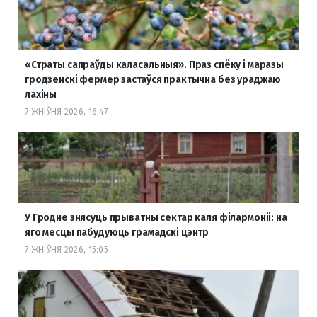
«Страты сапраўды каласальныя». Праз спёку і маразы
гродзенскі фермер застаўся практычна без ураджаю
лахіны
7 ЖНІЎНЯ 2026, 16:47
У Гродне знясуць прыватны сектар каля філармоніі: на
яго месцы пабудуюць грамадскі цэнтр
7 ЖНІЎНЯ 2026, 15:05