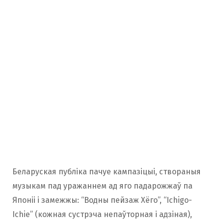
Беларуская публіка пачуе кампазіцыі, створаныя
музыкам пад уражаннем ад яго падарожжаў па
Японіі і замежжы: “Водны пейзаж Хёго”, “Ichigo-
Ichie” (кожная сустрэча непаўторная і адзіная),