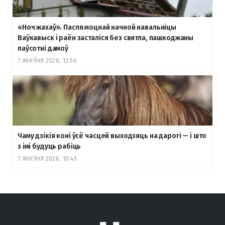
«Ноч жахаў». Пасля моцнай начной навальніцы
Ваўкавыск і раён засталіся без святла, пашкоджаны
паўсотні дамоў
7 ЖНІЎНЯ 2026, 12:56
Чаму дзікія коні ўсё часцей выходзяць на дарогі — і што
з імі будуць рабіць
7 ЖНІЎНЯ 2026, 10:45