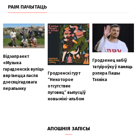
РАІМ ПАЧЫТАЦЬ
Відэапраект
Гродзенец набіў
«Музыка
татуіроўку ў памяць
гарадзенскіх вуліц»
Гродзенскі гурт
рэпера Пашы
вяртаецца пасля
“Некоторое
Тэхніка
дзесяцігадовага
отсутствие
перапынку
пуговиц” выпусціў
новы міні-альбом
АПОШНІЯ ЗАПІСЫ