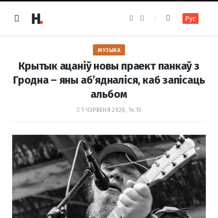
F
I
Рус
a
n
c
s
e
t
b
a
o
g
МУЗЫКА
o
r
k
a
Крытык ацаніў новы праект панкаў з
m
Гродна – яны аб’ядналіся, каб запісаць
альбом
1 ЧЭРВЕНЯ 2026, 14:15