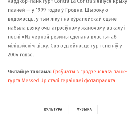
Хардкор-панк гурт Contra La Contra з’явіўся крыху
пазней — у 1999 годзе ў Гродне. Шырокую
вядомасць, у тым ліку і на еўрапейскай сцэне
набыла дзякуючы агрэсіўнаму жаночаму вакалу і
песні «Из черной резины сделана власть» аб
міліцэйскім ціску. Сваю дзейнасць гурт спыніў у
2004 годзе.
Чытайце таксама:
Дзяўчаты з гродзенскага панк-
гурта Messed Up сталі гераінямі фотапраекта
КУЛЬТУРА
МУЗЫКА