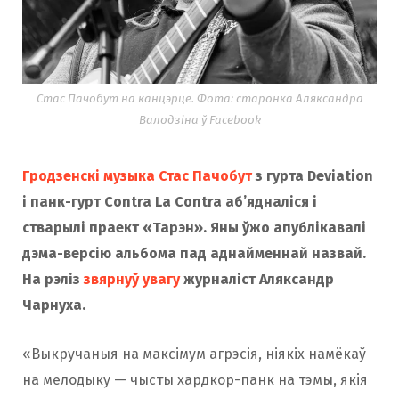
Стас Пачобут на канцэрце. Фота: старонка Аляксандра
Валодзіна ў Facebook
Гродзенскі музыка Стас Пачобут
з гурта Deviation
і панк-гурт Contra La Contra аб’ядналіся і
стварылі праект «Тарэн». Яны ўжо апублікавалі
дэма-версію альбома пад аднайменнай назвай.
На рэліз
звярнуў увагу
журналіст Аляксандр
Чарнуха.
«Выкручаныя на максімум агрэсія, ніякіх намёкаў
на мелодыку — чысты хардкор-панк на тэмы, якія