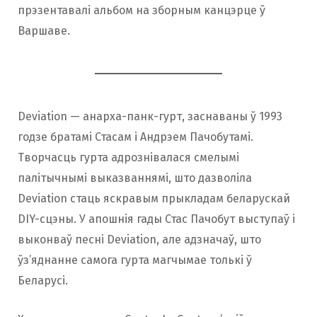
прэзентавалі альбом на зборным канцэрце ў
Варшаве.
Deviation — анарха-панк-гурт, заснаваны ў 1993
годзе братамі Стасам і Андрэем Пачобутамі.
Творчасць гурта адрознівалася смелымі
палітычнымі выказваннямі, што дазволіла
Deviation стаць яскравым прыкладам беларускай
DIY-сцэны. У апошнія гады Стас Пачобут выступаў і
выконваў песні Deviation, але адзначаў, што
ўз’яднанне самога гурта магчымае толькі ў
Беларусі.