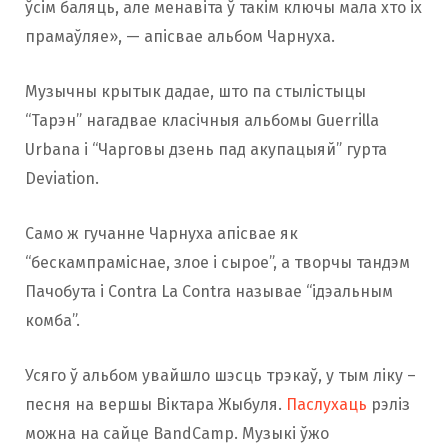
ўсім баляць, але менавіта ў такім ключы мала хто іх
прамаўляе», — апісвае альбом Чарнуха.
Музычны крытык дадае, што па стылістыцы
“Тарэн” нагадвае класічныя альбомы Guerrilla
Urbana і “Чарговы дзень пад акупацыяй” гурта
Deviation.
Само ж гучанне Чарнуха апісвае як
“бескампраміснае, злое і сырое”, а творчы тандэм
Пачобута і Contra La Contra называе “ідэальным
комба”.
Усяго ў альбом увайшло шэсць трэкаў, у тым ліку –
песня на вершы Віктара Жыбуля.
Паслухаць
рэліз
можна на сайце BandCamp. Музыкі ўжо