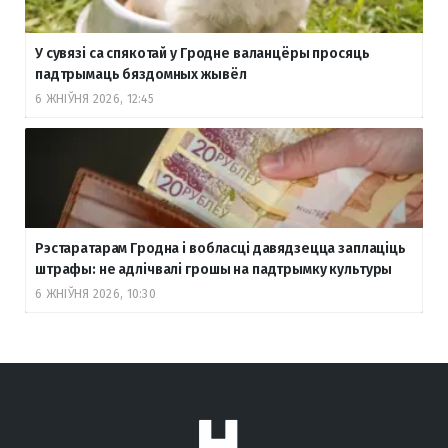
У сувязі са спякотай у Гродне валанцёры просяць
падтрымаць бяздомных жывёл
6 ЖНІЎНЯ 2026, 12:45
Рэстаратарам Гродна і вобласці давядзецца заплаціць
штрафы: не адлічвалі грошы на падтрымку культуры
6 ЖНІЎНЯ 2026, 10:30