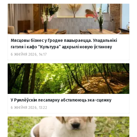
Мясцовы бізнес у Гродне пашыраецца. Уладальнікі
гатэля і кафэ “Культура” адкрылі новую ўстанову
6 ЖНІЎНЯ 2026, 14:17
У Румлёўскім лесапарку абсталююць эка-сцежку
6 ЖНІЎНЯ 2026, 13:22