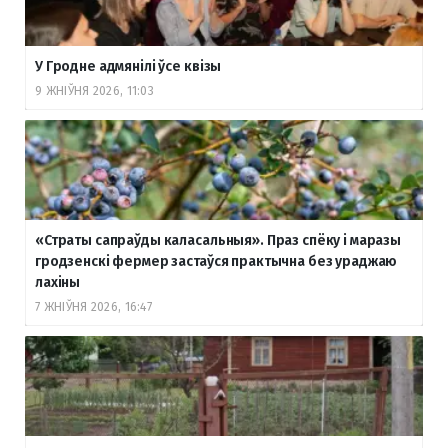
У Гродне адмянілі ўсе квізы
9 ЖНІЎНЯ 2026, 11:03
«Страты сапраўды каласальныя». Праз спёку і маразы
гродзенскі фермер застаўся практычна без ураджаю
лахіны
7 ЖНІЎНЯ 2026, 16:47