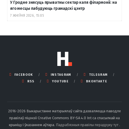
У Гродне знясуць прыватны сектар каля філармоніі: на
яго месцы пабудуюць грамадскі цэнтр
7 ЖНІЎНЯ 2026, 15:05
FACEBOOK
INSTAGRAM
TELEGRAM
RSS
YOUTUBE
ВКОНТАКТЕ
2016-2026 Выкарыстанне матэрыялаў сайта дазваляецца паводле
правілаў ліцэнзіі Creative Commons BY-SA 4.0 Int са спасылкай на
крыніцу і ўказаннем аўтара.
Падрабязныя правілы перадруку тут
.