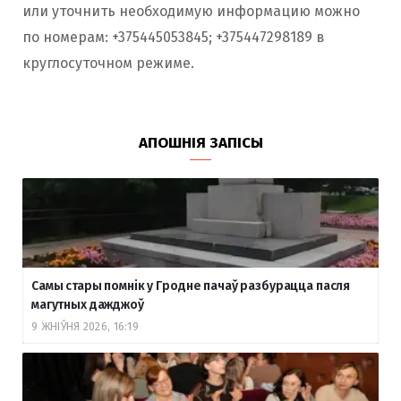
или уточнить необходимую информацию можно
по номерам: +375445053845; +375447298189 в
круглосуточном режиме.
АПОШНІЯ ЗАПІСЫ
Самы стары помнік у Гродне пачаў разбурацца пасля
магутных дажджоў
9 ЖНІЎНЯ 2026, 16:19