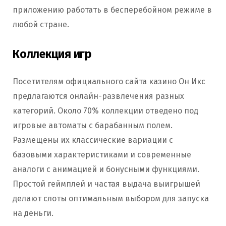
приложению работать в бесперебойном режиме в
любой стране.
Коллекция игр
Посетителям официального сайта казино Он Икс
предлагаются онлайн-развлечения разных
категорий. Около 70% коллекции отведено под
игровые автоматы с барабанным полем.
Размещены их классические вариации с
базовыми характеристиками и современные
аналоги с анимацией и бонусными функциями.
Простой геймплей и частая выдача выигрышей
делают слоты оптимальным выбором для запуска
на деньги.