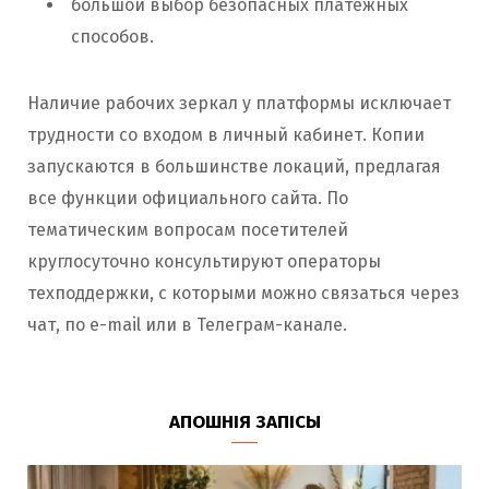
большой выбор безопасных платежных
способов.
Наличие рабочих зеркал у платформы исключает
трудности со входом в личный кабинет. Копии
запускаются в большинстве локаций, предлагая
все функции официального сайта. По
тематическим вопросам посетителей
круглосуточно консультируют операторы
техподдержки, с которыми можно связаться через
чат, по e-mail или в Телеграм-канале.
АПОШНІЯ ЗАПІСЫ