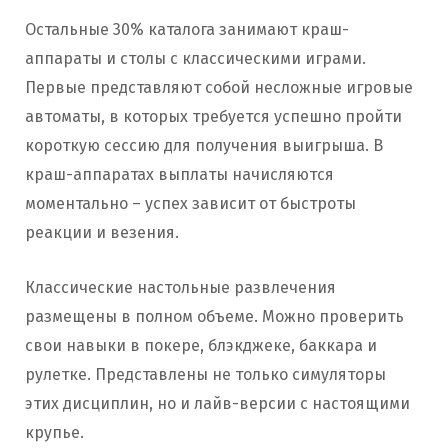
Остальные 30% каталога занимают краш-
аппараты и столы с классическими играми.
Первые представляют собой несложные игровые
автоматы, в которых требуется успешно пройти
короткую сессию для получения выигрыша. В
краш-аппаратах выплаты начисляются
моментально – успех зависит от быстроты
реакции и везения.
Классические настольные развлечения
размещены в полном объеме. Можно проверить
свои навыки в покере, блэкджеке, баккара и
рулетке. Представлены не только симуляторы
этих дисциплин, но и лайв-версии с настоящими
крупье.