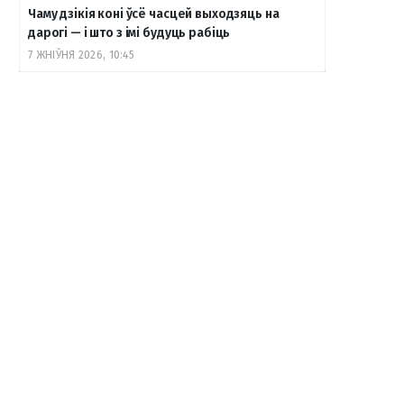
Чаму дзікія коні ўсё часцей выходзяць на
дарогі — і што з імі будуць рабіць
7 ЖНІЎНЯ 2026, 10:45