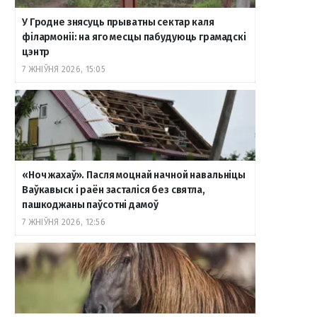
У Гродне знясуць прыватны сектар каля
філармоніі: на яго месцы пабудуюць грамадскі
цэнтр
7 ЖНІЎНЯ 2026, 15:05
«Ноч жахаў». Пасля моцнай начной навальніцы
Ваўкавыск і раён засталіся без святла,
пашкоджаны паўсотні дамоў
7 ЖНІЎНЯ 2026, 12:56