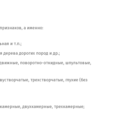
признаков, а именно:
ная и т.п.;
я дерева дорогих пород и др.;
движные, поворотно-откидные, шпультовые,
вустворчатые, трехстворчатые, глухие (без
окамерные, двухкамерные, трехкамерные;