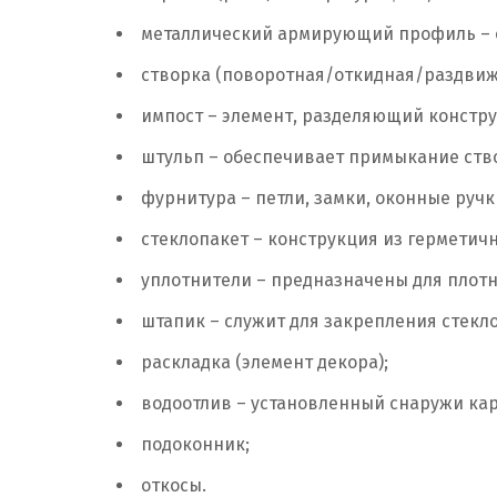
металлический армирующий профиль – о
створка (поворотная/откидная/раздвиж
импост – элемент, разделяющий констру
штульп – обеспечивает примыкание ств
фурнитура – петли, замки, оконные ручк
стеклопакет – конструкция из герметич
уплотнители – предназначены для плотн
штапик – служит для закрепления стекло
раскладка (элемент декора);
водоотлив – установленный снаружи кар
подоконник;
откосы.