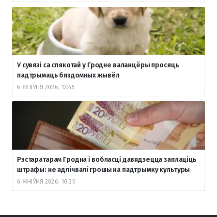
У сувязі са спякотай у Гродне валанцёры просяць
падтрымаць бяздомных жывёл
6 ЖНІЎНЯ 2026, 12:45
Рэстаратарам Гродна і вобласці давядзецца заплаціць
штрафы: не адлічвалі грошы на падтрымку культуры
6 ЖНІЎНЯ 2026, 10:30