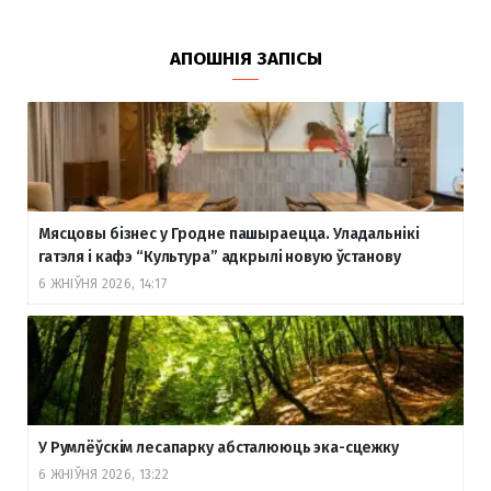
АПОШНІЯ ЗАПІСЫ
Мясцовы бізнес у Гродне пашыраецца. Уладальнікі
гатэля і кафэ “Культура” адкрылі новую ўстанову
6 ЖНІЎНЯ 2026, 14:17
У Румлёўскім лесапарку абсталююць эка-сцежку
6 ЖНІЎНЯ 2026, 13:22