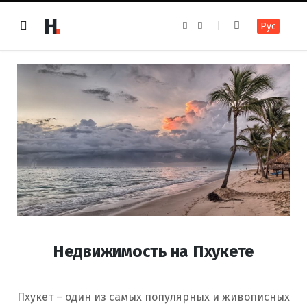
F
I
Рус
a
n
c
s
e
t
b
a
o
g
o
r
k
a
m
Недвижимость на Пхукете
Пхукет – один из самых популярных и живописных