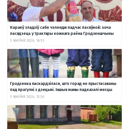
Караеў зладзіў сабе чэлендж падчас пасяўной: хоча
пасядзець у трактары кожнага раёна Гродзеншчыны
5 ЖНІЎНЯ 2026, 16:55
Гродзенка паскардзілася, што горад не прыстасаваны
пад прагулкі з дзецьмі. Іншыя мамы падказалі месцы
5 ЖНІЎНЯ 2026, 12:30