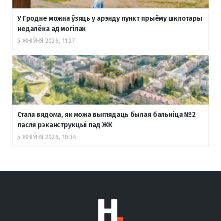
У Гродне можна ўзяць у арэнду пункт прыёму шклотары
недалёка ад могілак
5 ЖНІЎНЯ 2026, 11:27
Стала вядома, як можа выглядаць былая бальніца №2
пасля рэканструкцыі пад ЖК
5 ЖНІЎНЯ 2026, 10:34